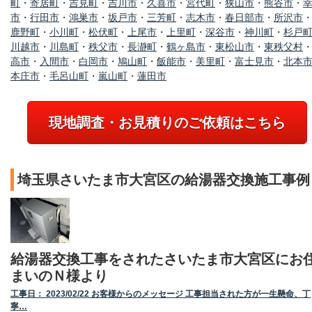
町
・
寄居町
・
吉見町
・
吉川市
・
久喜市
・
宮代町
・
狭山市
・
熊谷市
・
市
・
行田市
・
鴻巣市
・
坂戸市
・
三芳町
・
志木市
・
春日部市
・
所沢市
鹿野町
・
小川町
・
松伏町
・
上尾市
・
上里町
・
深谷市
・
神川町
・
杉戸
川越市
・
川島町
・
秩父市
・
長瀞町
・
鶴ヶ島市
・
東松山市
・
東秩父村
高市
・
入間市
・
白岡市
・
鳩山町
・
飯能市
・
美里町
・
富士見市
・
北本
本庄市
・
毛呂山町
・
嵐山町
・
蓮田市
現地調査・お見積りのご依頼はこちら
埼玉県さいたま市大宮区の給湯器交換施工事例
給湯器交換工事をされたさいたま市大宮区にお
まいのＮ様より
工事日： 2023/02/22 お客様からのメッセージ 工事担当された方が一生懸命、丁
寧…