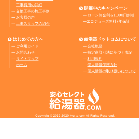
―
工事費用の詳細
開催中のキャンペーン
―
交換工事の施工事例
―
ローン無金利＆1,000円割引
―
お客様の声
―
エコジョーズ無料7年保証
―
工事スタッフの紹介
はじめての方へ
給湯器ドットコムについて
―
ご利用ガイド
―
会社概要
―
お問合わせ
―
特定商取引法に基づく表記
―
サイトマップ
―
利用規約
―
ホーム
―
個人情報保護方針
―
個人情報の取り扱いについて
Copyright © 2015-2020 kyu-to.com All Rights Reserved.