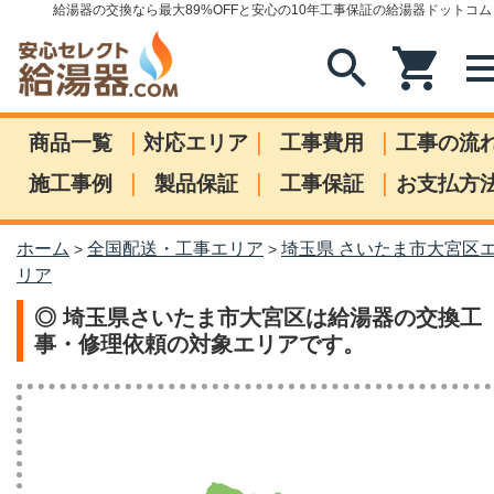
給湯器の交換なら最大89%OFFと安心の10年工事保証の給湯器ドットコム
search
shopping_cart
me
|
|
|
商品一覧
対応エリア
工事費用
工事の流
|
|
|
施工事例
製品保証
工事保証
お支払方
ホーム
全国配送・工事エリア
埼玉県 さいたま市大宮区
>
>
リア
◎ 埼玉県さいたま市大宮区は給湯器の交換工
事・修理依頼の対象エリアです。