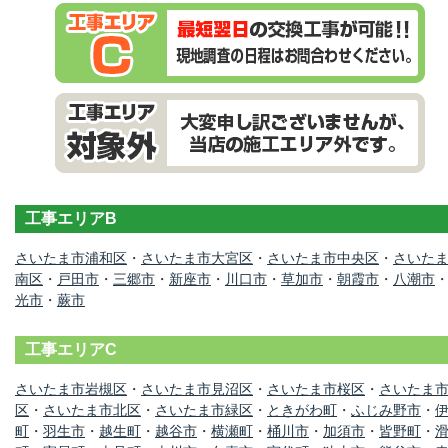
工事エリアB
さいたま市浦和区
・
さいたま市大宮区
・
さいたま市中央区
・
さいた
南区
・
戸田市
・
三郷市
・
新座市
・
川口市
・
草加市
・
朝霞市
・
八潮市
光市
・
蕨市
工事エリアC
さいたま市岩槻区
・
さいたま市見沼区
・
さいたま市桜区
・
さいたま
区
・
さいたま市北区
・
さいたま市緑区
・
ときがわ町
・
ふじみ野市
・
町
・
羽生市
・
越生町
・
越谷市
・
横瀬町
・
桶川市
・
加須市
・
皆野町
・