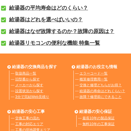
給湯器の平均寿命はどのくらい？
給湯器はどれを選べばいいの？
給湯器はなぜ故障するのか？故障の原因は？
給湯器リモコンの便利な機能 特集一覧
給湯器の交換商品を探す
給湯器のお役立ち情報
―
取扱商品一覧
―
エラーコード一覧
―
旧型番から探す
―
概算修理費用一覧
―
メーカーから探す
―
交換と修理どちらがお得？
―
設置状況から探す
―
給湯器の寿命はどれくらい？
―
3分で完結Web見積り
―
故障？修理前にできること
給湯器の安心工事
給湯器の安心保証
―
交換工事の流れ
―
最長10年の製品保証
―
工事の対応エリア
―
無料10年の工事保証
―
工事の現地調査エリア