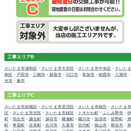
工事エリアB
さいたま市浦和区
・
さいたま市大宮区
・
さいたま市中央区
・
さいた
南区
・
戸田市
・
三郷市
・
新座市
・
川口市
・
草加市
・
朝霞市
・
八潮市
光市
・
蕨市
工事エリアC
さいたま市岩槻区
・
さいたま市見沼区
・
さいたま市桜区
・
さいたま
区
・
さいたま市北区
・
さいたま市緑区
・
ときがわ町
・
ふじみ野市
・
町
・
羽生市
・
越生町
・
越谷市
・
横瀬町
・
桶川市
・
加須市
・
皆野町
・
町
・
寄居町
・
吉見町
・
吉川市
・
久喜市
・
宮代町
・
狭山市
・
熊谷市
・