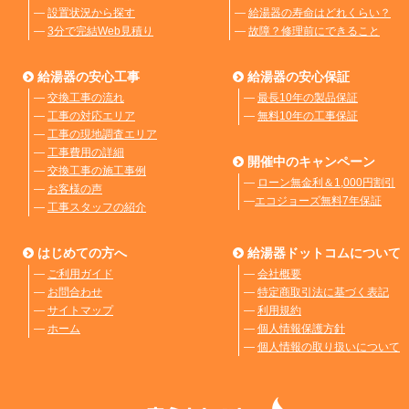
―
設置状況から探す
―
給湯器の寿命はどれくらい？
―
3分で完結Web見積り
―
故障？修理前にできること
給湯器の安心工事
給湯器の安心保証
―
交換工事の流れ
―
最長10年の製品保証
―
工事の対応エリア
―
無料10年の工事保証
―
工事の現地調査エリア
―
工事費用の詳細
開催中のキャンペーン
―
交換工事の施工事例
―
ローン無金利＆1,000円割引
―
お客様の声
―
エコジョーズ無料7年保証
―
工事スタッフの紹介
はじめての方へ
給湯器ドットコムについて
―
ご利用ガイド
―
会社概要
―
お問合わせ
―
特定商取引法に基づく表記
―
サイトマップ
―
利用規約
―
ホーム
―
個人情報保護方針
―
個人情報の取り扱いについて