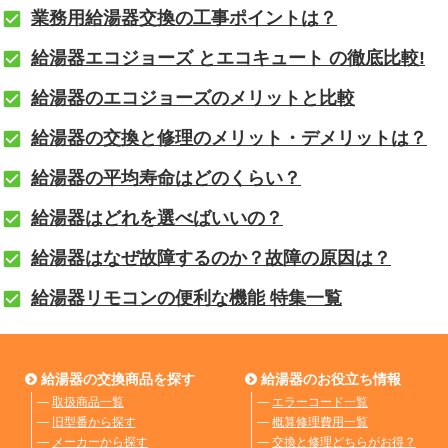
業務用給湯器交換の工事ポイントは？
給湯器エコジョーズ とエコキュート の徹底比較!
給湯器のエコジョーズのメリットと比較
給湯器の交換と修理のメリット・デメリットは？
給湯器の平均寿命はどのくらい？
給湯器はどれを選べばいいの？
給湯器はなぜ故障するのか？故障の原因は？
給湯器リモコンの便利な機能 特集一覧
給湯器の交換商品を探す
給湯器のお役立ち情報
―
取扱商品一覧
―
エラーコード一覧
―
旧型番から探す
―
概算修理費用一覧
―
メーカーから探す
―
交換と修理どちらがお得？