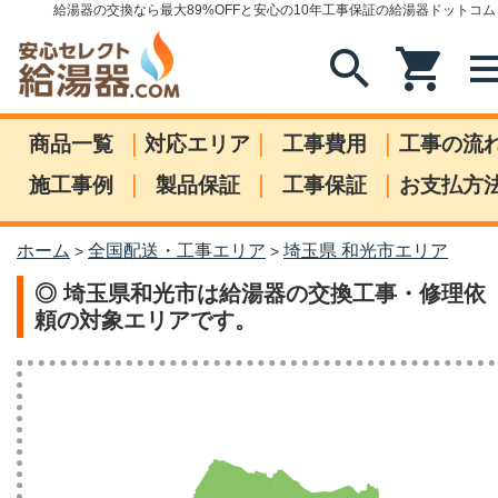
給湯器の交換なら最大89%OFFと安心の10年工事保証の給湯器ドットコム
search
shopping_cart
me
|
|
|
商品一覧
対応エリア
工事費用
工事の流
|
|
|
施工事例
製品保証
工事保証
お支払方
ホーム
全国配送・工事エリア
埼玉県 和光市エリア
>
>
◎ 埼玉県和光市は給湯器の交換工事・修理依
頼の対象エリアです。