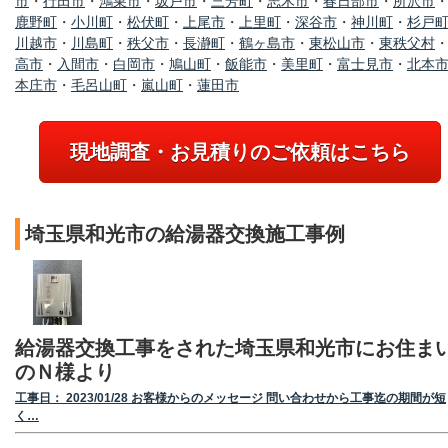
市
・
行田市
・
鴻巣市
・
坂戸市
・
三芳町
・
志木市
・
春日部市
・
所沢市
鹿野町
・
小川町
・
松伏町
・
上尾市
・
上里町
・
深谷市
・
神川町
・
杉戸
川越市
・
川島町
・
秩父市
・
長瀞町
・
鶴ヶ島市
・
東松山市
・
東秩父村
高市
・
入間市
・
白岡市
・
鳩山町
・
飯能市
・
美里町
・
富士見市
・
北本
本庄市
・
毛呂山町
・
嵐山町
・
蓮田市
現地調査・お見積りのご依頼はこちら
埼玉県和光市の給湯器交換施工事例
給湯器交換工事をされた埼玉県和光市にお住ま
のＮ様より
工事日： 2023/01/28 お客様からのメッセージ 問い合わせから工事迄の期間が短
く…