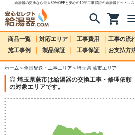
給湯器の交換なら最大89%OFFと安心の10年工事保証の給湯器ドットコム
search
shopping_cart
me
|
|
|
商品一覧
対応エリア
工事費用
工事の流
|
|
|
施工事例
製品保証
工事保証
お支払方
ホーム
全国配送・工事エリア
埼玉県 蕨市エリア
>
>
◎ 埼玉県蕨市は給湯器の交換工事・修理依頼
の対象エリアです。