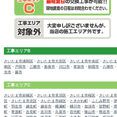
工事エリアB
さいたま市浦和区
・
さいたま市大宮区
・
さいたま市中央区
・
さいた
南区
・
戸田市
・
三郷市
・
新座市
・
川口市
・
草加市
・
朝霞市
・
八潮市
光市
・
蕨市
工事エリアC
さいたま市岩槻区
・
さいたま市見沼区
・
さいたま市桜区
・
さいたま
区
・
さいたま市北区
・
さいたま市緑区
・
ときがわ町
・
ふじみ野市
・
町
・
羽生市
・
越生町
・
越谷市
・
横瀬町
・
桶川市
・
加須市
・
皆野町
・
町
・
寄居町
・
吉見町
・
吉川市
・
久喜市
・
宮代町
・
狭山市
・
熊谷市
・