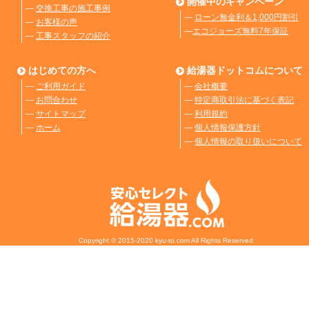
開催中のキャンペーン
―
交換工事の施工事例
―
ローン無金利＆1,000円割引
―
お客様の声
―
エコジョーズ無料7年保証
―
工事スタッフの紹介
はじめての方へ
給湯器ドットコムについて
―
ご利用ガイド
―
会社概要
―
お問合わせ
―
特定商取引法に基づく表記
―
サイトマップ
―
利用規約
―
ホーム
―
個人情報保護方針
―
個人情報の取り扱いについて
Copyright © 2015-2020 kyu-to.com All Rights Reserved.