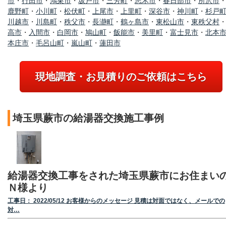
市
・
行田市
・
鴻巣市
・
坂戸市
・
三芳町
・
志木市
・
春日部市
・
所沢市
鹿野町
・
小川町
・
松伏町
・
上尾市
・
上里町
・
深谷市
・
神川町
・
杉戸
川越市
・
川島町
・
秩父市
・
長瀞町
・
鶴ヶ島市
・
東松山市
・
東秩父村
高市
・
入間市
・
白岡市
・
鳩山町
・
飯能市
・
美里町
・
富士見市
・
北本
本庄市
・
毛呂山町
・
嵐山町
・
蓮田市
現地調査・お見積りのご依頼はこちら
埼玉県蕨市の給湯器交換施工事例
給湯器交換工事をされた埼玉県蕨市にお住まい
Ｎ様より
工事日： 2022/05/12 お客様からのメッセージ 見積は対面ではなく、メールでの
対…