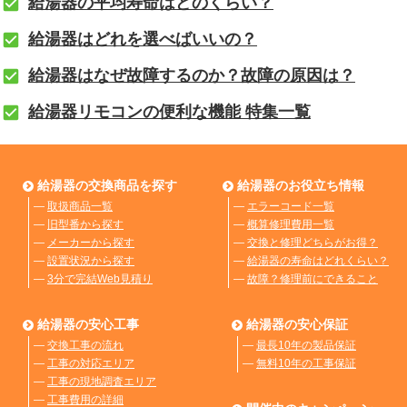
給湯器の平均寿命はどのくらい？
給湯器はどれを選べばいいの？
給湯器はなぜ故障するのか？故障の原因は？
給湯器リモコンの便利な機能 特集一覧
給湯器の交換商品を探す
給湯器のお役立ち情報
―
取扱商品一覧
―
エラーコード一覧
―
旧型番から探す
―
概算修理費用一覧
―
メーカーから探す
―
交換と修理どちらがお得？
―
設置状況から探す
―
給湯器の寿命はどれくらい？
―
3分で完結Web見積り
―
故障？修理前にできること
給湯器の安心工事
給湯器の安心保証
―
交換工事の流れ
―
最長10年の製品保証
―
工事の対応エリア
―
無料10年の工事保証
―
工事の現地調査エリア
―
工事費用の詳細