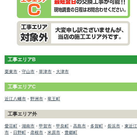
工事エリアB
栗東市
・
守山市
・
草津市
・
大津市
工事エリアC
近江八幡市
・
野洲市
・
竜王町
工事エリア外
愛荘町
・
湖南市
・
甲賀市
・
甲良町
・
高島市
・
多賀町
・
長浜市
・
東近
市
・
日野町
・
彦根市
・
米原市
・
豊郷町