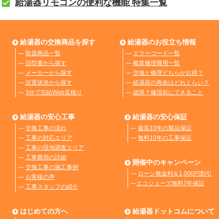
給湯器リモコンの便利な機能 特集一覧
給湯器の交換商品を探す
給湯器のお役立ち情報
―
取扱商品一覧
―
エラーコード一覧
―
旧型番から探す
―
概算修理費用一覧
―
メーカーから探す
―
交換と修理どちらがお得？
―
設置状況から探す
―
給湯器の寿命はどれくらい？
―
3分で完結Web見積り
―
故障？修理前にできること
給湯器の安心工事
給湯器の安心保証
―
交換工事の流れ
―
最長10年の製品保証
―
工事の対応エリア
―
無料10年の工事保証
―
工事の現地調査エリア
―
工事費用の詳細
開催中のキャンペーン
―
交換工事の施工事例
―
ローン無金利＆1,000円割引
―
お客様の声
―
エコジョーズ無料7年保証
―
工事スタッフの紹介
はじめての方へ
給湯器ドットコムについて