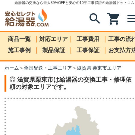
給湯器の交換なら最大89%OFFと安心の10年工事保証の給湯器ドットコム
search
shopping_cart
me
|
|
|
商品一覧
対応エリア
工事費用
工事の流
|
|
|
施工事例
製品保証
工事保証
お支払方
ホーム
全国配送・工事エリア
滋賀県 栗東市エリア
>
>
◎ 滋賀県栗東市は給湯器の交換工事・修理依
頼の対象エリアです。