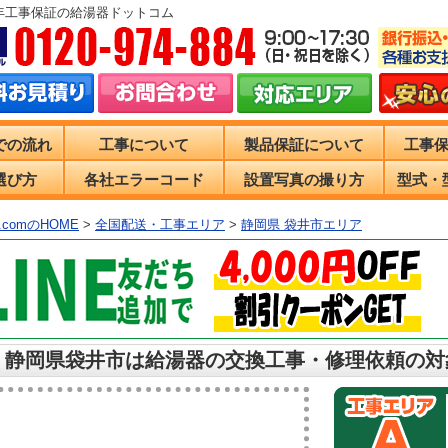
0年工事保証の給湯器ドットコム
での流れ
工事について
製品保証について
工事
選び方
各社エラーコード
設置写真の撮り方
型式・
comのHOME
>
全国配送・工事エリア
>
静岡県 袋井市エリア
 静岡県袋井市は給湯器の交換工事・修理依頼の