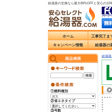
給湯器の交換なら最大89%OFFと安心の1
ホーム
工事完了ま
キャンペーン情報
給湯器の
給湯器.
◎
①燃料種別
②省エネタイプ
③号数