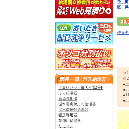
掛川市
区
・
浜
伊豆の
※
※
●
工事込パック最大89%OFF
●
ふろ給湯器
●
給湯専用器
●
温水暖房付ふろ給湯器
温水暖房付給湯器
暖房専用器
業務用給湯器
リモコン