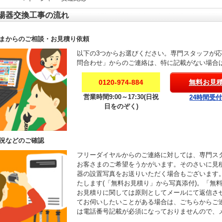
湯器交換工事の流れ
まからのご相談・お見積り依頼
以下の3つからお選びください。専門スタッフが
問合わせ」からのご連絡は、特に記載がない場合
0120-974-884
無料お見
営業時間9:00～17:30(日祝
24時間受
日をのぞく)
況などのご確認
フリーダイヤルからのご連絡に対しては、専門ス
お客さまのご希望をうかがいます。そのさいに見
器の設置写真をお送りいただく場合もございます
たします(「無料お見積り」から写真添付)。「無
お見積りに関しては原則としてメールにて返信さ
てお伺いしたいことがある場合は、ごちらからご
は電話番号記載が必須になっておりませんので、