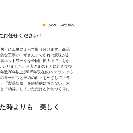
にお任せください！
住居」に工事によって取り付けます。商品
終的な工事が「ずさん」であれば意味があ
工事ネットワークを全国に拡大中で、おか
にいたりました。お客さまのもとに赴き交換
数20年以上(2015年現在)のベテランぞろ
層のサービスと技術の向上をめざして「各
修」「製品研修」を継続的におこない、お
」と「納得」していただける体制づくりに
た時よりも 美しく