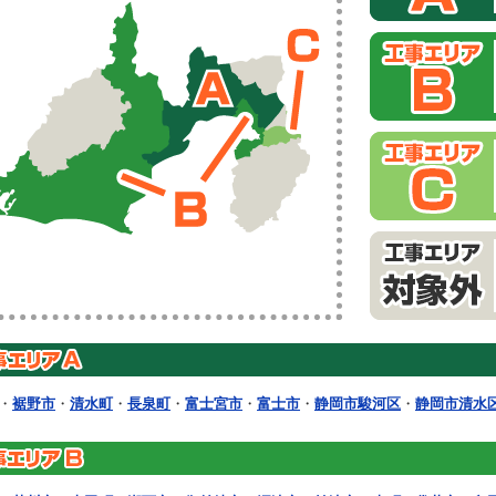
・
裾野市
・
清水町
・
長泉町
・
富士宮市
・
富士市
・
静岡市駿河区
・
静岡市清水