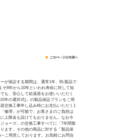
ーが保証する期間は、通常1年、BL製品で
よそ8年から10年といわれ寿命に対して短
後でも、安心して給湯器をお使いいただく
・10年の選択式)」の製品保証プランをご用
器交換工事申し込み時にお支払いただく1
も「修理」が可能で、お客さまのご負担は
代に上限金も設けてもおりません。なお今
ジョーズ」の交換工事すべてに「7年間製
おります。その他の商品に対する「製品保
税込)～ご用意しております。お気軽にお問合