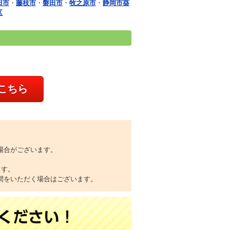
田市
・
藤枝市
・
磐田市
・
牧之原市
・
静岡市葵
区
こちら
場合がございます。
ます。
間をいただく場合はございます。