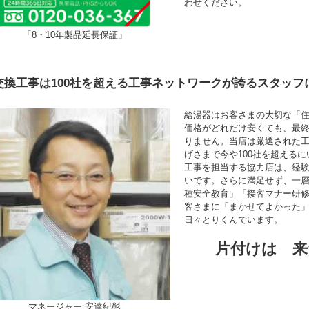
わせください。
「8・10年製品延長保証」
交換工事は100社を超える工事ネットワークが誇るスタッフ
給湯器はお客さまの大切な「
価格がどれだけ安くても、最
りません。当店は厳選された
げさまで今や100社を超える
工事を担当する協力店は、経験年
いです。さらに満足せず、一
種安全教育」「接客マナー研
客さまに「まかせてよかった
日々とりくんでいます。
片付けは 来
マネージャー 安達紀彰