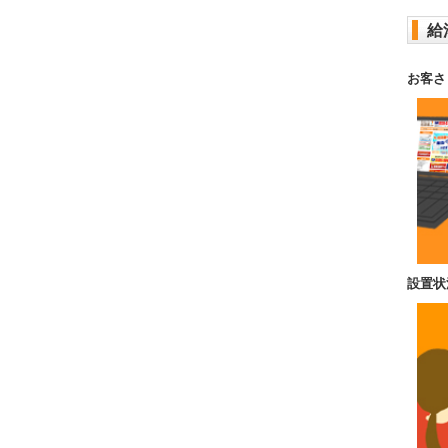
給
お客さ
設置状