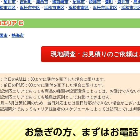
・
菊川市
・
吉田町
・
湖西市
・
御前崎市
・
沼津市
・
焼津市
・
森町
・
袋井市
・
島
松市西区
・
浜松市中区
・
浜松市東区
・
浜松市南区
・
浜松市浜北区
・
浜松市北
国市
・
熱海市
現地調査・お見積りのご依頼は
1：当日のAM11：30までに受付を完了した場合に限ります。
2：前日のPM5：00までに受付を完了した場合に限ります。
上記対応エリアであっても商品の種類や設置環境によっては、お受けできない
上記対応エリアであっても離島は原則としてお受けできません。
11月～3月は繁忙期のため、当日対応または翌日対応ができない場合がござい
上記期間外であってもエリア担当者のスケジュールによっては訪問までにお時