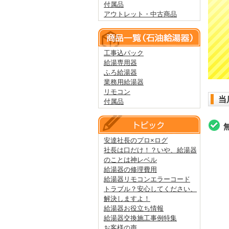
付属品
アウトレット・中古商品
工事込パック
給湯専用器
ふろ給湯器
業務用給湯器
リモコン
当
付属品
安達社長のプロ×ログ
社長は口だけ！？いや、給湯器
のことは神レベル
給湯器の修理費用
給湯器リモコンエラーコード
トラブル？安心してください、
解決しますよ！
給湯器お役立ち情報
給湯器交換施工事例特集
お客様の声