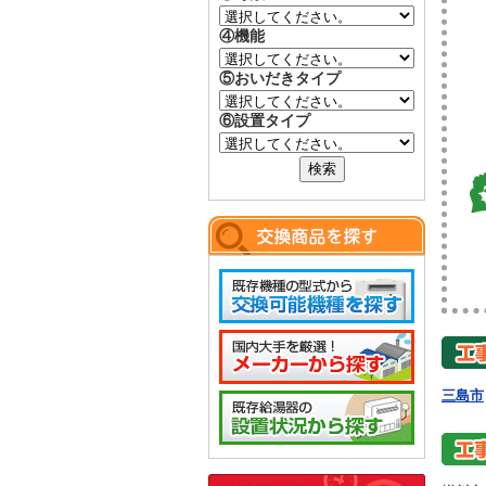
④機能
⑤おいだきタイプ
⑥設置タイプ
三島市