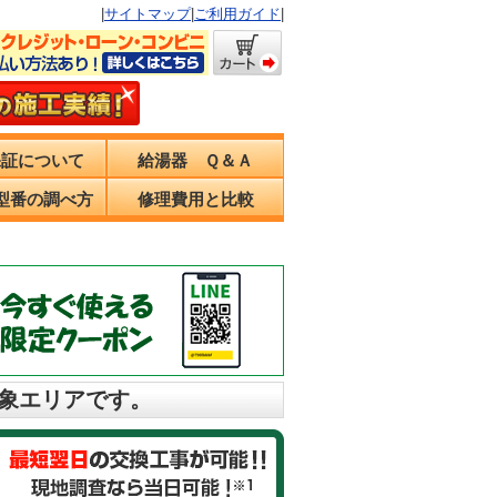
|
サイトマップ
|
ご利用ガイド
|
保証について
給湯器 Ｑ＆Ａ
型番の調べ方
修理費用と比較
対象エリアです。