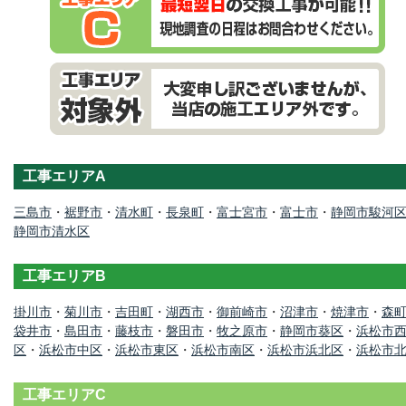
工事エリアA
三島市
・
裾野市
・
清水町
・
長泉町
・
富士宮市
・
富士市
・
静岡市駿河
静岡市清水区
工事エリアB
掛川市
・
菊川市
・
吉田町
・
湖西市
・
御前崎市
・
沼津市
・
焼津市
・
森
袋井市
・
島田市
・
藤枝市
・
磐田市
・
牧之原市
・
静岡市葵区
・
浜松市
区
・
浜松市中区
・
浜松市東区
・
浜松市南区
・
浜松市浜北区
・
浜松市
工事エリアC