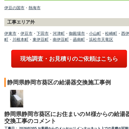
伊豆の国市
・
熱海市
工事エリア外
伊東市
・
伊豆市
・
下田市
・
河津町
・
御殿場市
・
小山町
・
松崎町
・
西
町
・
川根本町
・
東伊豆町
・
南伊豆町
・
函南町
・
浜松市天竜区
現地調査・お見積りのご依頼はこちら
静岡県静岡市葵区の給湯器交換施工事例
静岡県静岡市葵区にお住まいのＭ様からの給湯
交換工事のコメント
工事日： 2026/02/05 お客様からのメッセージ インターネット上での見積が可能