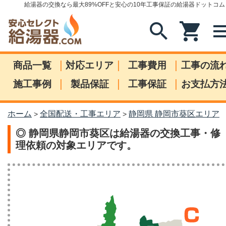
給湯器の交換なら最大89%OFFと安心の10年工事保証の給湯器ドットコム
search
shopping_cart
me
|
|
|
商品一覧
対応エリア
工事費用
工事の流
|
|
|
施工事例
製品保証
工事保証
お支払方
ホーム
全国配送・工事エリア
静岡県 静岡市葵区エリア
>
>
◎ 静岡県静岡市葵区は給湯器の交換工事・修
理依頼の対象エリアです。