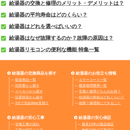
給湯器の交換と修理のメリット・デメリットは？
給湯器の平均寿命はどのくらい？
給湯器はどれを選べばいいの？
給湯器はなぜ故障するのか？故障の原因は？
給湯器リモコンの便利な機能 特集一覧
給湯器の交換商品を探す
給湯器のお役立ち情報
―
取扱商品一覧
―
エラーコード一覧
―
旧型番から探す
―
概算修理費用一覧
―
メーカーから探す
―
交換と修理どちらがお得？
―
設置状況から探す
―
給湯器の寿命はどれくらい？
―
3分で完結Web見積り
―
故障？修理前にできること
給湯器の安心工事
給湯器の安心保証
―
交換工事の流れ
―
最長10年の製品保証
―
工事の対応エリア
―
無料10年の工事保証