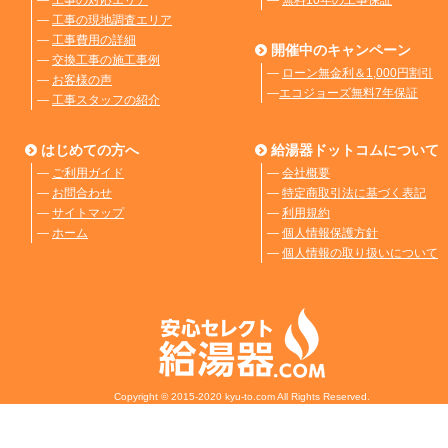
―
工事の現地調査エリア
―
工事費用の詳細
開催中のキャンペーン
―
交換工事の施工事例
―
ローン無金利＆1,000円割引
―
お客様の声
―
エコジョーズ無料7年保証
―
工事スタッフの紹介
はじめての方へ
給湯器ドットコムについて
―
ご利用ガイド
―
会社概要
―
お問合わせ
―
特定商取引法に基づく表記
―
サイトマップ
―
利用規約
―
ホーム
―
個人情報保護方針
―
個人情報の取り扱いについて
Copyright © 2015-2020 kyu-to.com All Rights Reserved.