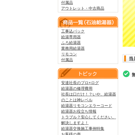
付属品
アウトレット・中古商品
工事込パック
給湯専用器
ふろ給湯器
業務用給湯器
リモコン
当
付属品
安達社長のプロ×ログ
給湯器の修理費用
社長は口だけ！？いや、給湯器
のことは神レベル
給湯器リモコンエラーコード
給湯器お役立ち情報
トラブル？安心してください、
解決しますよ！
給湯器交換施工事例特集
お客様の声