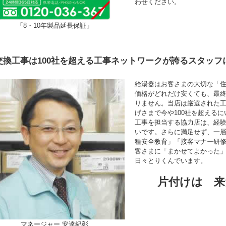
わせください。
「8・10年製品延長保証」
交換工事は100社を超える工事ネットワークが誇るスタッフ
給湯器はお客さまの大切な「
価格がどれだけ安くても、最
りません。当店は厳選された
げさまで今や100社を超える
工事を担当する協力店は、経験年
いです。さらに満足せず、一
種安全教育」「接客マナー研
客さまに「まかせてよかった
日々とりくんでいます。
片付けは 来
マネージャー 安達紀彰