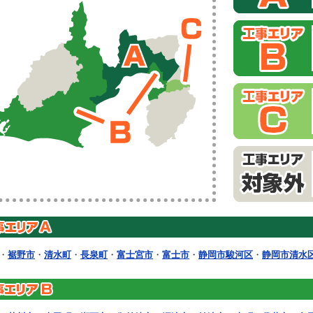
・
裾野市
・
清水町
・
長泉町
・
富士宮市
・
富士市
・
静岡市駿河区
・
静岡市清水