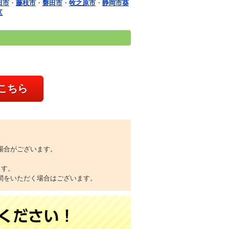
田市
・
藤枝市
・
磐田市
・
牧之原市
・
静岡市葵
区
こちら
場合がございます。
ます。
間をいただく場合はございます。