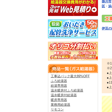
掛川市
区
・
浜
伊豆の
※
※
●
工事込パック最大89%OFF
●
ふろ給湯器
●
給湯専用器
●
温水暖房付ふろ給湯器
温水暖房付給湯器
暖房専用器
業務用給湯器
リモコン