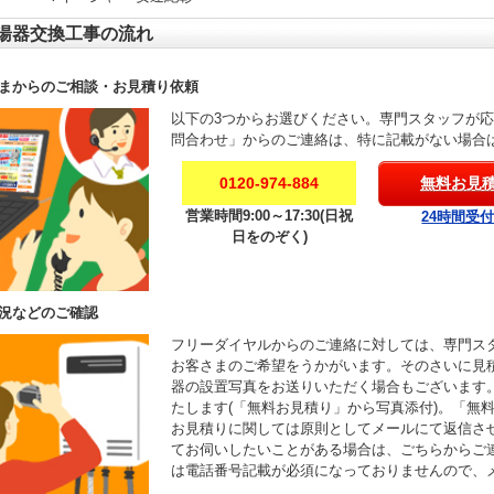
湯器交換工事の流れ
まからのご相談・お見積り依頼
以下の3つからお選びください。専門スタッフが
問合わせ」からのご連絡は、特に記載がない場合
0120-974-884
無料お見
営業時間9:00～17:30(日祝
24時間受
日をのぞく)
況などのご確認
フリーダイヤルからのご連絡に対しては、専門ス
お客さまのご希望をうかがいます。そのさいに見
器の設置写真をお送りいただく場合もございます
たします(「無料お見積り」から写真添付)。「無
お見積りに関しては原則としてメールにて返信さ
てお伺いしたいことがある場合は、ごちらからご
は電話番号記載が必須になっておりませんので、