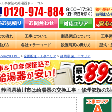
0年工事保証の給湯器ドットコム
での流れ
工事について
製品保証について
工事
選び方
各社エラーコード
設置写真の撮り方
型式・
comのHOME
>
全国配送・工事エリア
>
静岡県 菊川市エリア
 静岡県菊川市は給湯器の交換工事・修理依頼の