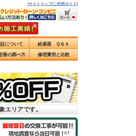
|
サイトマップ
|
ご利用ガイド
|
保証について
給湯器 Ｑ＆Ａ
型番の調べ方
修理費用と比較
対象エリアです。