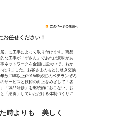
にお任せください！
住居」に工事によって取り付けます。商品
終的な工事が「ずさん」であれば意味があ
工事ネットワークを全国に拡大中で、おか
にいたりました。お客さまのもとに赴き交換
数20年以上(2015年現在)のベテランぞろ
層のサービスと技術の向上をめざして「各
修」「製品研修」を継続的におこない、お
」と「納得」していただける体制づくりに
た時よりも 美しく