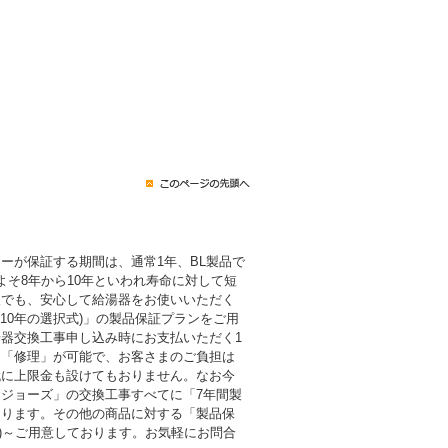
ーが保証する期間は、通常1年、BL製品で
よそ8年から10年といわれ寿命に対して短
後でも、安心して給湯器をお使いいただく
・10年の選択式)」の製品保証プランをご用
器交換工事申し込み時にお支払いただく1
も「修理」が可能で、お客さまのご負担は
代に上限金も設けてもおりません。なお今
ジョーズ」の交換工事すべてに「7年間製
おります。その他の商品に対する「製品保
税込)～ご用意しております。お気軽にお問合