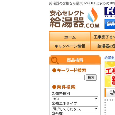
給湯器の交換なら最大89%OFFと安心の1
ホーム
工事完了ま
キャンペーン情報
給湯器の
給湯器.
◎
①燃料種別
②省エネタイプ
③号数