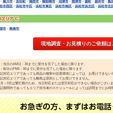
・
菊川市
・
吉田町
・
湖西市
・
御前崎市
・
沼津市
・
焼津市
・
森町
・
袋井市
・
島
松市西区
・
浜松市中区
・
浜松市東区
・
浜松市南区
・
浜松市浜北区
・
浜松市北
国市
・
熱海市
現地調査・お見積りのご依頼は
1：当日のAM11：30までに受付を完了した場合に限ります。
2：前日のPM5：00までに受付を完了した場合に限ります。
上記対応エリアであっても商品の種類や設置環境によっては、お受けできない
上記対応エリアであっても離島は原則としてお受けできません。
11月～3月は繁忙期のため、当日対応または翌日対応ができない場合がござい
上記期間外であってもエリア担当者のスケジュールによっては訪問までにお時