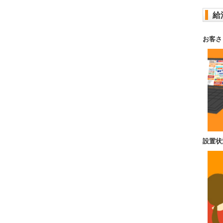
給
お客さ
設置状