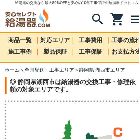
給湯器の交換なら最大89%OFFと安心の10年工事保証の給湯器ドットコム
search
shopping_cart
me
|
|
|
商品一覧
対応エリア
工事費用
工事の流
|
|
|
施工事例
製品保証
工事保証
お支払方
ホーム
全国配送・工事エリア
静岡県 湖西市エリア
>
>
◎ 静岡県湖西市は給湯器の交換工事・修理依
頼の対象エリアです。