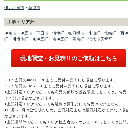
伊豆の国市
・
熱海市
工事エリア外
伊東市
・
伊豆市
・
下田市
・
河津町
・
御殿場市
・
小山町
・
松崎町
・
西
町
・
川根本町
・
東伊豆町
・
南伊豆町
・
函南町
・
浜松市天竜区
現地調査・お見積りのご依頼はこちら
※1：当日のAM11：30までに受付を完了した場合に限ります。
※2：前日のPM5：00までに受付を完了した場合に限ります。
●上記対応エリアであっても商品の種類や設置環境によっては、お受
できない場合がございます。
●上記対応エリアであっても離島は原則としてお受けできません。
●11月～3月は繁忙期のため、当日対応または翌日対応ができない場
がございます。
●上記期間外であってもエリア担当者のスケジュールによっては訪問