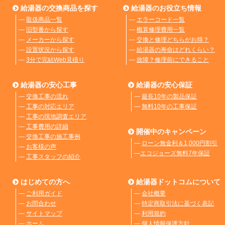
給湯器の交換商品を探す
給湯器のお役立ち情報
―
取扱商品一覧
―
エラーコード一覧
―
旧型番から探す
―
概算修理費用一覧
―
メーカーから探す
―
交換と修理どちらがお得？
―
設置状況から探す
―
給湯器の寿命はどれくらい？
―
3分で完結Web見積り
―
故障？修理前にできること
給湯器の安心工事
給湯器の安心保証
―
交換工事の流れ
―
最長10年の製品保証
―
工事の対応エリア
―
無料10年の工事保証
―
工事の現地調査エリア
―
工事費用の詳細
開催中のキャンペーン
―
交換工事の施工事例
―
ローン無金利＆1,000円割引
―
お客様の声
―
エコジョーズ無料7年保証
―
工事スタッフの紹介
はじめての方へ
給湯器ドットコムについて
―
ご利用ガイド
―
会社概要
―
お問合わせ
―
特定商取引法に基づく表記
―
サイトマップ
―
利用規約
―
ホーム
―
個人情報保護方針