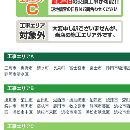
工事エリアA
三島市
・
裾野市
・
清水町
・
長泉町
・
富士宮市
・
富士市
・
静岡市駿河
静岡市清水区
工事エリアB
掛川市
・
菊川市
・
吉田町
・
湖西市
・
御前崎市
・
沼津市
・
焼津市
・
森
袋井市
・
島田市
・
藤枝市
・
磐田市
・
牧之原市
・
静岡市葵区
・
浜松市
区
・
浜松市中区
・
浜松市東区
・
浜松市南区
・
浜松市浜北区
・
浜松市
工事エリアC