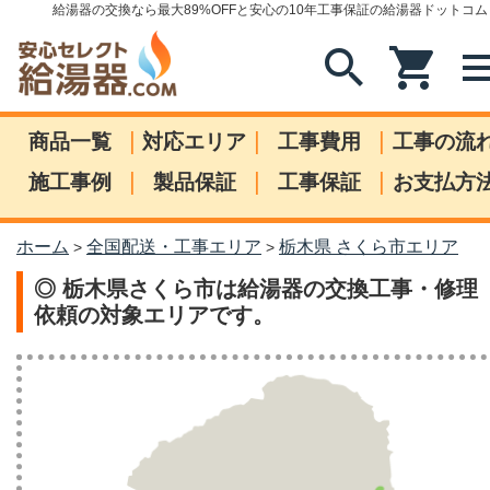
給湯器の交換なら最大89%OFFと安心の10年工事保証の給湯器ドットコム
search
shopping_cart
me
|
|
|
商品一覧
対応エリア
工事費用
工事の流
|
|
|
施工事例
製品保証
工事保証
お支払方
ホーム
全国配送・工事エリア
栃木県 さくら市エリア
>
>
◎ 栃木県さくら市は給湯器の交換工事・修理
依頼の対象エリアです。