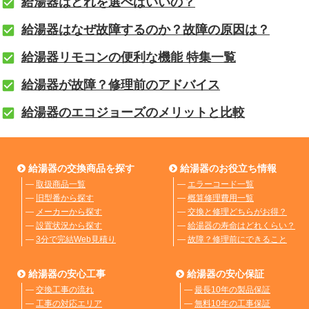
給湯器はどれを選べばいいの？
給湯器はなぜ故障するのか？故障の原因は？
給湯器リモコンの便利な機能 特集一覧
給湯器が故障？修理前のアドバイス
給湯器のエコジョーズのメリットと比較
給湯器の交換商品を探す
給湯器のお役立ち情報
―
取扱商品一覧
―
エラーコード一覧
―
旧型番から探す
―
概算修理費用一覧
―
メーカーから探す
―
交換と修理どちらがお得？
―
設置状況から探す
―
給湯器の寿命はどれくらい？
―
3分で完結Web見積り
―
故障？修理前にできること
給湯器の安心工事
給湯器の安心保証
―
交換工事の流れ
―
最長10年の製品保証
―
工事の対応エリア
―
無料10年の工事保証