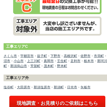
工事エリアC
さくら市
・
宇都宮市
・
益子町
・
下野市
・
高根沢町
・
佐野市
・
市貝町
沼市
・
小山市
・
上三川町
・
真岡市
・
壬生町
・
足利市
・
栃木市
・
那珂
町
・
那須烏山市
・
芳賀町
・
茂木町
・
野木町
工事エリア外
塩谷町
・
大田原市
・
那須塩原市
・
那須町
・
日光市
・
矢板市
現地調査・お見積りのご依頼はこちら