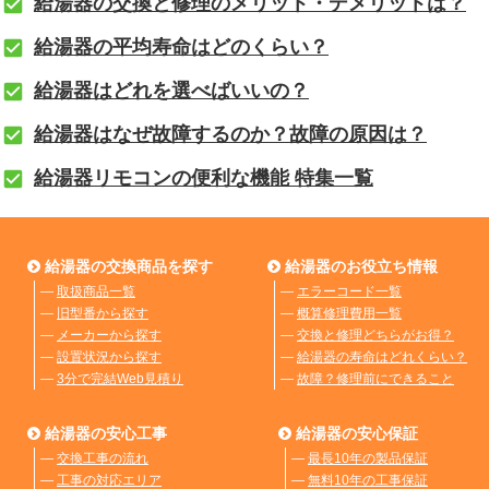
給湯器の交換と修理のメリット・デメリットは？
給湯器の平均寿命はどのくらい？
給湯器はどれを選べばいいの？
給湯器はなぜ故障するのか？故障の原因は？
給湯器リモコンの便利な機能 特集一覧
給湯器の交換商品を探す
給湯器のお役立ち情報
―
取扱商品一覧
―
エラーコード一覧
―
旧型番から探す
―
概算修理費用一覧
―
メーカーから探す
―
交換と修理どちらがお得？
―
設置状況から探す
―
給湯器の寿命はどれくらい？
―
3分で完結Web見積り
―
故障？修理前にできること
給湯器の安心工事
給湯器の安心保証
―
交換工事の流れ
―
最長10年の製品保証
―
工事の対応エリア
―
無料10年の工事保証