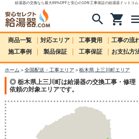
給湯器の交換なら最大89%OFFと安心の10年工事保証の給湯器ドットコム
search
shopping_cart
me
|
|
|
商品一覧
対応エリア
工事費用
工事の流
|
|
|
施工事例
製品保証
工事保証
お支払方
ホーム
全国配送・工事エリア
栃木県 上三川町エリア
>
>
◎ 栃木県上三川町は給湯器の交換工事・修理
依頼の対象エリアです。