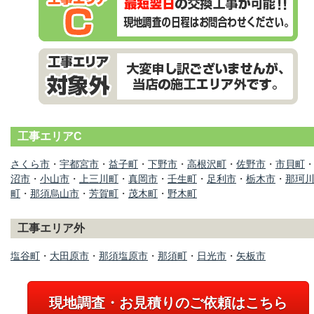
工事エリアC
さくら市
・
宇都宮市
・
益子町
・
下野市
・
高根沢町
・
佐野市
・
市貝町
沼市
・
小山市
・
上三川町
・
真岡市
・
壬生町
・
足利市
・
栃木市
・
那珂
町
・
那須烏山市
・
芳賀町
・
茂木町
・
野木町
工事エリア外
塩谷町
・
大田原市
・
那須塩原市
・
那須町
・
日光市
・
矢板市
現地調査・お見積りのご依頼はこちら