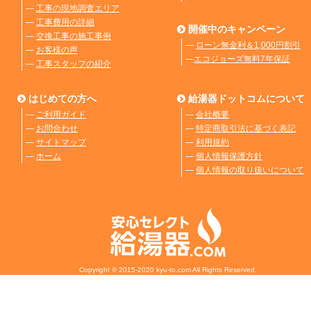
―
工事の現地調査エリア
―
工事費用の詳細
開催中のキャンペーン
―
交換工事の施工事例
―
ローン無金利＆1,000円割引
―
お客様の声
―
エコジョーズ無料7年保証
―
工事スタッフの紹介
はじめての方へ
給湯器ドットコムについて
―
ご利用ガイド
―
会社概要
―
お問合わせ
―
特定商取引法に基づく表記
―
サイトマップ
―
利用規約
―
ホーム
―
個人情報保護方針
―
個人情報の取り扱いについて
Copyright © 2015-2020 kyu-to.com All Rights Reserved.