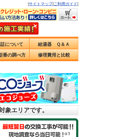
|
サイトマップ
|
ご利用ガイド
|
保証について
給湯器 Ｑ＆Ａ
型番の調べ方
修理費用と比較
の対象エリアです。