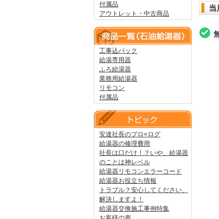
付属品
当
アウトレット・中古商品
工事込パック
給湯専用器
ふろ給湯器
業務用給湯器
リモコン
付属品
安達社長のプロ×ログ
給湯器の修理費用
社長は口だけ！？いや、給湯器
のことは神レベル
給湯器リモコンエラーコード
給湯器お役立ち情報
トラブル？安心してください、
解決しますよ！
給湯器交換施工事例特集
お客様の声