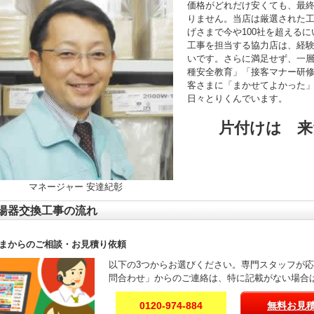
価格がどれだけ安くても、最
りません。当店は厳選された
げさまで今や100社を超える
工事を担当する協力店は、経験年
いです。さらに満足せず、一
種安全教育」「接客マナー研
客さまに「まかせてよかった
日々とりくんでいます。
片付けは 来
マネージャー 安達紀彰
湯器交換工事の流れ
まからのご相談・お見積り依頼
以下の3つからお選びください。専門スタッフが
問合わせ」からのご連絡は、特に記載がない場合
0120-974-884
無料お見