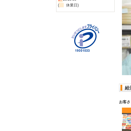
(
休業日)
給
お客さ