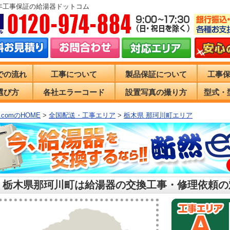
0年工事保証の給湯器ドットコム
での流れ
工事について
製品保証について
工事
選び方
各社エラーコード
設置写真の撮り方
型式・
comのHOME
>
全国配送・工事エリア
>
栃木県 那珂川町エリア
 栃木県那珂川町は給湯器の交換工事・修理依頼