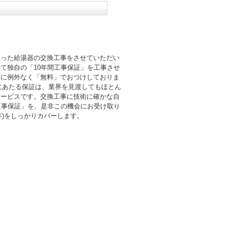
則った給湯器の交換工事をさせていただい
て独自の「10年間工事保証」を工事させ
まに例外なく「無料」でおつけしておりま
倍にあたる保証は、業界を見渡してもほとん
サービスです。交換工事に技術に確かな自
工事保証」を、是非この機会にお受け取り
0年)をしっかりカバーします。