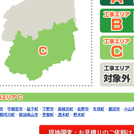
市
・
宇都宮市
・
益子町
・
下野市
・
高根沢町
・
佐野市
・
市貝町
・
鹿沼市
・
小山
那珂川町
・
那須烏山市
・
芳賀町
・
茂木町
・
野木町
現地調査・お見積りのご依頼は