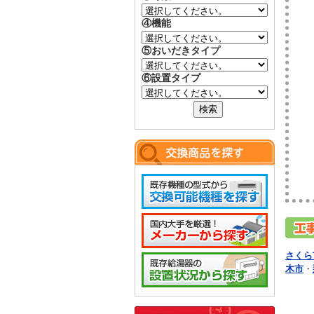
④機能
⑤おいだきタイプ
⑥設置タイプ
さくら
木市
・