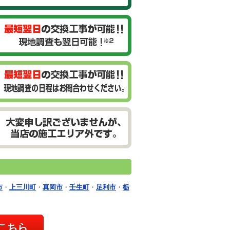
市
・
上三川町
・
真岡市
・
壬生町
・
足利市
・
栃
こちら