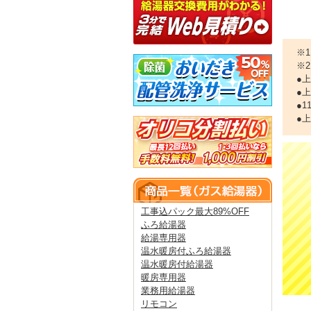
※
※
●
●
●
●
工事込パック最大89%OFF
ふろ給湯器
給湯専用器
温水暖房付ふろ給湯器
温水暖房付給湯器
暖房専用器
業務用給湯器
リモコン