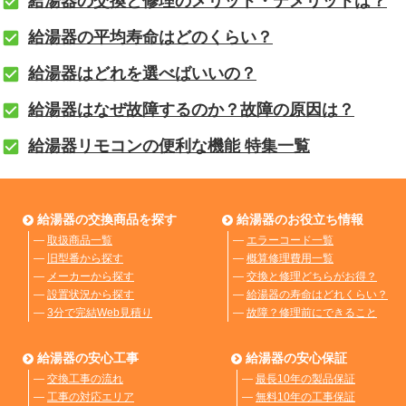
給湯器の交換と修理のメリット・デメリットは？
給湯器の平均寿命はどのくらい？
給湯器はどれを選べばいいの？
給湯器はなぜ故障するのか？故障の原因は？
給湯器リモコンの便利な機能 特集一覧
給湯器の交換商品を探す
給湯器のお役立ち情報
―
取扱商品一覧
―
エラーコード一覧
―
旧型番から探す
―
概算修理費用一覧
―
メーカーから探す
―
交換と修理どちらがお得？
―
設置状況から探す
―
給湯器の寿命はどれくらい？
―
3分で完結Web見積り
―
故障？修理前にできること
給湯器の安心工事
給湯器の安心保証
―
交換工事の流れ
―
最長10年の製品保証
―
工事の対応エリア
―
無料10年の工事保証