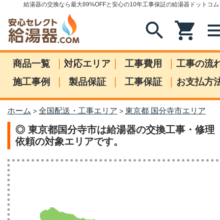
給湯器の交換なら最大89%OFFと安心の10年工事保証の給湯器ドットコム
search
shopping_cart
me
|
|
|
商品一覧
対応エリア
工事費用
工事の流
|
|
|
施工事例
製品保証
工事保証
お支払方
ホーム
全国配送・工事エリア
東京都 国分寺市エリア
>
>
◎ 東京都国分寺市は給湯器の交換工事・修理
依頼の対象エリアです。