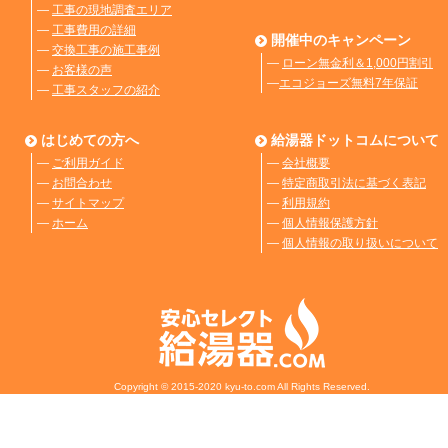
―
工事の現地調査エリア
―
工事費用の詳細
開催中のキャンペーン
―
交換工事の施工事例
―
ローン無金利＆1,000円割引
―
お客様の声
―
エコジョーズ無料7年保証
―
工事スタッフの紹介
はじめての方へ
給湯器ドットコムについて
―
ご利用ガイド
―
会社概要
―
お問合わせ
―
特定商取引法に基づく表記
―
サイトマップ
―
利用規約
―
ホーム
―
個人情報保護方針
―
個人情報の取り扱いについて
Copyright © 2015-2020 kyu-to.com All Rights Reserved.