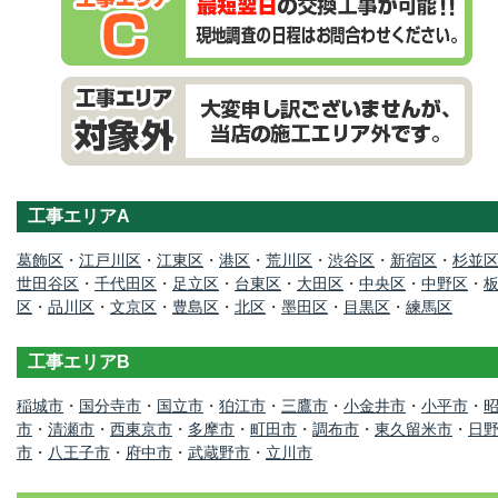
工事エリアA
葛飾区
・
江戸川区
・
江東区
・
港区
・
荒川区
・
渋谷区
・
新宿区
・
杉並
世田谷区
・
千代田区
・
足立区
・
台東区
・
大田区
・
中央区
・
中野区
・
区
・
品川区
・
文京区
・
豊島区
・
北区
・
墨田区
・
目黒区
・
練馬区
工事エリアB
稲城市
・
国分寺市
・
国立市
・
狛江市
・
三鷹市
・
小金井市
・
小平市
・
市
・
清瀬市
・
西東京市
・
多摩市
・
町田市
・
調布市
・
東久留米市
・
日
市
・
八王子市
・
府中市
・
武蔵野市
・
立川市