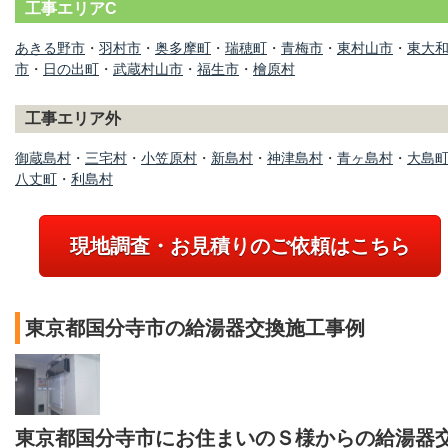
工事エリアC
あきる野市
・
羽村市
・
奥多摩町
・
瑞穂町
・
青梅市
・
東村山市
・
東大
市
・
日の出町
・
武蔵村山市
・
福生市
・
檜原村
工事エリア外
御蔵島村
・
三宅村
・
小笠原村
・
新島村
・
神津島村
・
青ヶ島村
・
大島
八丈町
・
利島村
現地調査・お見積りのご依頼はこちら
東京都国分寺市の給湯器交換施工事例
東京都国分寺市にお住まいのＳ様からの給湯器