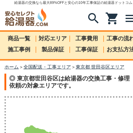
給湯器の交換なら最大89%OFFと安心の10年工事保証の給湯器ドットコム
search
shopping_cart
me
|
|
|
商品一覧
対応エリア
工事費用
工事の流
|
|
|
施工事例
製品保証
工事保証
お支払方
ホーム
全国配送・工事エリア
東京都 世田谷区エリア
>
>
◎ 東京都世田谷区は給湯器の交換工事・修理
依頼の対象エリアです。