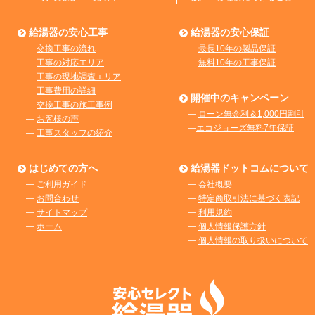
給湯器の安心工事
給湯器の安心保証
―
交換工事の流れ
―
最長10年の製品保証
―
工事の対応エリア
―
無料10年の工事保証
―
工事の現地調査エリア
―
工事費用の詳細
開催中のキャンペーン
―
交換工事の施工事例
―
ローン無金利＆1,000円割引
―
お客様の声
―
エコジョーズ無料7年保証
―
工事スタッフの紹介
はじめての方へ
給湯器ドットコムについて
―
ご利用ガイド
―
会社概要
―
お問合わせ
―
特定商取引法に基づく表記
―
サイトマップ
―
利用規約
―
ホーム
―
個人情報保護方針
―
個人情報の取り扱いについて