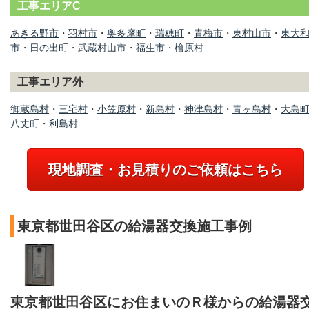
工事エリアC
あきる野市
・
羽村市
・
奥多摩町
・
瑞穂町
・
青梅市
・
東村山市
・
東大
市
・
日の出町
・
武蔵村山市
・
福生市
・
檜原村
工事エリア外
御蔵島村
・
三宅村
・
小笠原村
・
新島村
・
神津島村
・
青ヶ島村
・
大島
八丈町
・
利島村
現地調査・お見積りのご依頼はこちら
東京都世田谷区の給湯器交換施工事例
東京都世田谷区にお住まいのＲ様からの給湯器