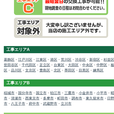
工事エリアA
葛飾区
・
江戸川区
・
江東区
・
港区
・
荒川区
・
渋谷区
・
新宿区
・
杉並
世田谷区
・
千代田区
・
足立区
・
台東区
・
大田区
・
中央区
・
中野区
・
区
・
品川区
・
文京区
・
豊島区
・
北区
・
墨田区
・
目黒区
・
練馬区
工事エリアB
稲城市
・
国分寺市
・
国立市
・
狛江市
・
三鷹市
・
小金井市
・
小平市
・
市
・
清瀬市
・
西東京市
・
多摩市
・
町田市
・
調布市
・
東久留米市
・
日
市
・
八王子市
・
府中市
・
武蔵野市
・
立川市