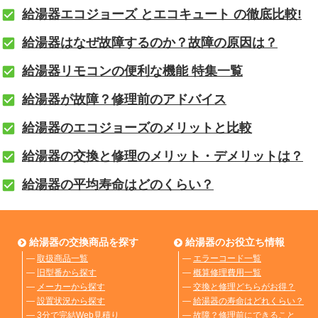
給湯器エコジョーズ とエコキュート の徹底比較!
給湯器はなぜ故障するのか？故障の原因は？
給湯器リモコンの便利な機能 特集一覧
給湯器が故障？修理前のアドバイス
給湯器のエコジョーズのメリットと比較
給湯器の交換と修理のメリット・デメリットは？
給湯器の平均寿命はどのくらい？
給湯器の交換商品を探す
給湯器のお役立ち情報
―
取扱商品一覧
―
エラーコード一覧
―
旧型番から探す
―
概算修理費用一覧
―
メーカーから探す
―
交換と修理どちらがお得？
―
設置状況から探す
―
給湯器の寿命はどれくらい？
―
3分で完結Web見積り
―
故障？修理前にできること