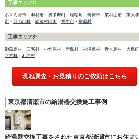
工事エリアC
あきる野市
・
羽村市
・
奥多摩町
・
瑞穂町
・
青梅市
・
東村山市
・
東大
市
・
日の出町
・
武蔵村山市
・
福生市
・
檜原村
工事エリア外
御蔵島村
・
三宅村
・
小笠原村
・
新島村
・
神津島村
・
青ヶ島村
・
大島
八丈町
・
利島村
現地調査・お見積りのご依頼はこちら
東京都清瀬市の給湯器交換施工事例
給湯器交換工事をされた東京都清瀬市にお住ま