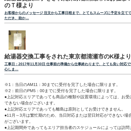
のＴ様より
お客様からのメッセージ 注文から工事日程まで、とてもスムーズに予定を立て
ただき、助か…
給湯器交換工事をされた東京都清瀬市のK様よ
工事日：2017年11月30日 仕事前の準備から仕事終わりまで、とても良い対応で
心しま…
※1：当日のAM11：30までに受付を完了した場合に限ります。
※2：前日のPM5：00までに受付を完了した場合に限ります。
●上記対応エリアであっても商品の種類や設置環境によっては、お受
できない場合がございます。
●上記対応エリアであっても離島は原則としてお受けできません。
●11月～3月は繁忙期のため、当日対応または翌日対応ができない場
がございます。
●上記期間外であってもエリア担当者のスケジュールによっては訪問