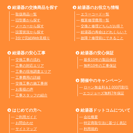
給湯器の交換商品を探す
給湯器のお役立ち情報
―
取扱商品一覧
―
エラーコード一覧
―
旧型番から探す
―
概算修理費用一覧
―
メーカーから探す
―
交換と修理どちらがお得？
―
設置状況から探す
―
給湯器の寿命はどれくらい？
―
3分で完結Web見積り
―
故障？修理前にできること
給湯器の安心工事
給湯器の安心保証
―
交換工事の流れ
―
最長10年の製品保証
―
工事の対応エリア
―
無料10年の工事保証
―
工事の現地調査エリア
―
工事費用の詳細
開催中のキャンペーン
―
交換工事の施工事例
―
ローン無金利＆1,000円割引
―
お客様の声
―
エコジョーズ無料7年保証
―
工事スタッフの紹介
はじめての方へ
給湯器ドットコムについて
―
ご利用ガイド
―
会社概要
―
お問合わせ
―
特定商取引法に基づく表記
―
サイトマップ
―
利用規約