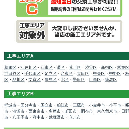
工事エリアA
葛飾区
・
江戸川区
・
江東区
・
港区
・
荒川区
・
渋谷区
・
新宿区
・
杉並
世田谷区
・
千代田区
・
足立区
・
台東区
・
大田区
・
中央区
・
中野区
・
区
・
品川区
・
文京区
・
豊島区
・
北区
・
墨田区
・
目黒区
・
練馬区
工事エリアB
稲城市
・
国分寺市
・
国立市
・
狛江市
・
三鷹市
・
小金井市
・
小平市
・
市
・
清瀬市
・
西東京市
・
多摩市
・
町田市
・
調布市
・
東久留米市
・
日
市
・
八王子市
・
府中市
・
武蔵野市
・
立川市