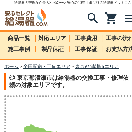
給湯器の交換なら最大89%OFFと安心の10年工事保証の給湯器ドットコム
search
shopping_cart
me
|
|
|
商品一覧
対応エリア
工事費用
工事の流
|
|
|
施工事例
製品保証
工事保証
お支払方
ホーム
全国配送・工事エリア
東京都 清瀬市エリア
>
>
◎ 東京都清瀬市は給湯器の交換工事・修理依
頼の対象エリアです。