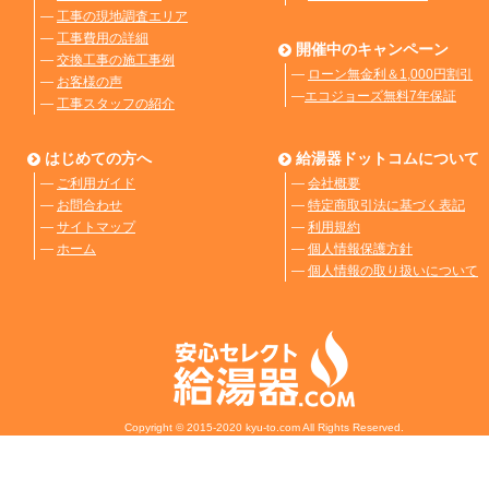
―
工事の現地調査エリア
―
工事費用の詳細
開催中のキャンペーン
―
交換工事の施工事例
―
ローン無金利＆1,000円割引
―
お客様の声
―
エコジョーズ無料7年保証
―
工事スタッフの紹介
はじめての方へ
給湯器ドットコムについて
―
ご利用ガイド
―
会社概要
―
お問合わせ
―
特定商取引法に基づく表記
―
サイトマップ
―
利用規約
―
ホーム
―
個人情報保護方針
―
個人情報の取り扱いについて
Copyright © 2015-2020 kyu-to.com All Rights Reserved.