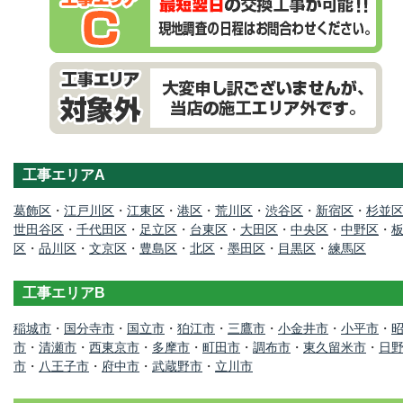
工事エリアA
葛飾区
・
江戸川区
・
江東区
・
港区
・
荒川区
・
渋谷区
・
新宿区
・
杉並
世田谷区
・
千代田区
・
足立区
・
台東区
・
大田区
・
中央区
・
中野区
・
区
・
品川区
・
文京区
・
豊島区
・
北区
・
墨田区
・
目黒区
・
練馬区
工事エリアB
稲城市
・
国分寺市
・
国立市
・
狛江市
・
三鷹市
・
小金井市
・
小平市
・
市
・
清瀬市
・
西東京市
・
多摩市
・
町田市
・
調布市
・
東久留米市
・
日
市
・
八王子市
・
府中市
・
武蔵野市
・
立川市