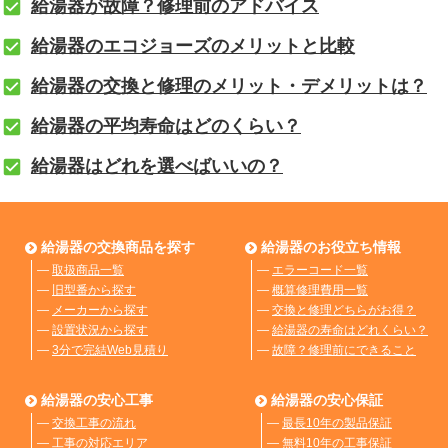
給湯器が故障？修理前のアドバイス
給湯器のエコジョーズのメリットと比較
給湯器の交換と修理のメリット・デメリットは？
給湯器の平均寿命はどのくらい？
給湯器はどれを選べばいいの？
給湯器の交換商品を探す
給湯器のお役立ち情報
―
取扱商品一覧
―
エラーコード一覧
―
旧型番から探す
―
概算修理費用一覧
―
メーカーから探す
―
交換と修理どちらがお得？
―
設置状況から探す
―
給湯器の寿命はどれくらい？
―
3分で完結Web見積り
―
故障？修理前にできること
給湯器の安心工事
給湯器の安心保証
―
交換工事の流れ
―
最長10年の製品保証
―
工事の対応エリア
―
無料10年の工事保証