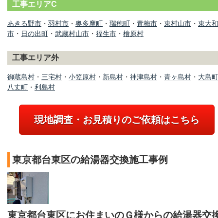
工事エリアC
あきる野市
・
羽村市
・
奥多摩町
・
瑞穂町
・
青梅市
・
東村山市
・
東大
市
・
日の出町
・
武蔵村山市
・
福生市
・
檜原村
工事エリア外
御蔵島村
・
三宅村
・
小笠原村
・
新島村
・
神津島村
・
青ヶ島村
・
大島
八丈町
・
利島村
現地調査・お見積りのご依頼はこちら
東京都台東区の給湯器交換施工事例
東京都台東区にお住まいのＧ様からの給湯器交