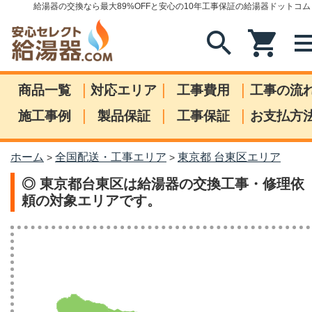
給湯器の交換なら最大89%OFFと安心の10年工事保証の給湯器ドットコム
search
shopping_cart
me
|
|
|
商品一覧
対応エリア
工事費用
工事の流
|
|
|
施工事例
製品保証
工事保証
お支払方
ホーム
全国配送・工事エリア
東京都 台東区エリア
>
>
◎ 東京都台東区は給湯器の交換工事・修理依
頼の対象エリアです。