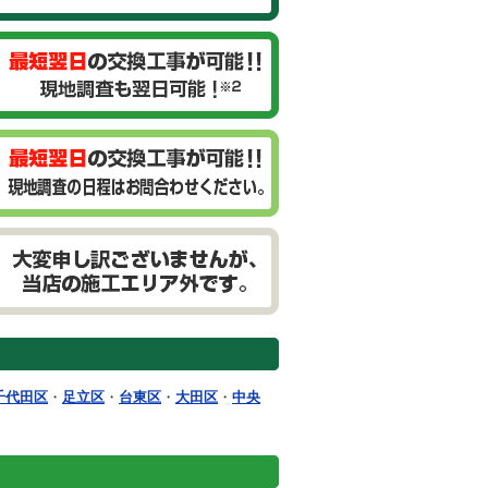
千代田区
・
足立区
・
台東区
・
大田区
・
中央