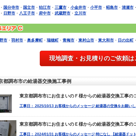
・
国分寺市
・
国立市
・
狛江市
・
三鷹市
・
小金井市
・
小平市
・
昭島市
・
清瀬市
・
日野市
・
八王子市
・
府中市
・
武蔵野市
・
立川市
野市
・
羽村市
・
奥多摩町
・
瑞穂町
・
青梅市
・
東村山市
・
東大和市
・
日の出町
現地調査・お見積りのご依頼は
京都調布市の給湯器交換施工事例
東京都調布市にお住まいのＦ様からの給湯器交換工事の
工事日： 2025/10/13 お客様からのメッセージ 給湯器の交換をお願
東京都調布市にお住まいのＥ様からの給湯器交換工事の
工事日： 2024/01/31 お客様からのメッセージ 特になし 【給湯器ド