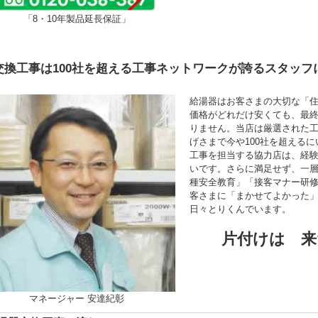
「8・10年製品延長保証」
交換工事は100社を超える工事ネットワークが誇るスタッフ
給湯器はお客さまの大切な「
価格がどれだけ安くても、最
りません。当店は厳選された
げさまで今や100社を超える
工事を担当する協力店は、経験年
いです。さらに満足せず、一
種安全教育」「接客マナー研
客さまに「まかせてよかった
日々とりくんでいます。
片付けは 来
マネージャー 安達紀彰