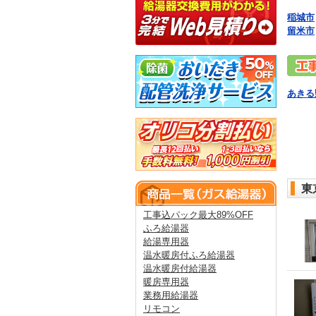
稲城市
留米市
あきる
東
工事込パック最大89%OFF
ふろ給湯器
給湯専用器
温水暖房付ふろ給湯器
温水暖房付給湯器
暖房専用器
業務用給湯器
リモコン