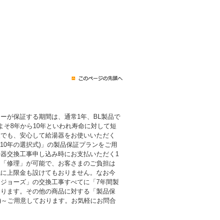
ーが保証する期間は、通常1年、BL製品で
よそ8年から10年といわれ寿命に対して短
後でも、安心して給湯器をお使いいただく
・10年の選択式)」の製品保証プランをご用
器交換工事申し込み時にお支払いただく1
も「修理」が可能で、お客さまのご負担は
代に上限金も設けてもおりません。なお今
ジョーズ」の交換工事すべてに「7年間製
おります。その他の商品に対する「製品保
税込)～ご用意しております。お気軽にお問合