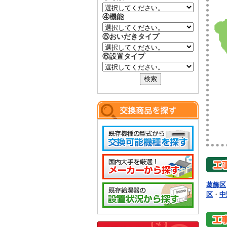
④機能
⑤おいだきタイプ
⑥設置タイプ
葛飾区
区
・
中