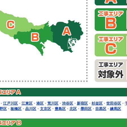
・
江戸川区
・
江東区
・
港区
・
荒川区
・
渋谷区
・
新宿区
・
杉並区
・
世田谷区
・
野区
・
板橋区
・
品川区
・
文京区
・
豊島区
・
北区
・
墨田区
・
目黒区
・
練馬区