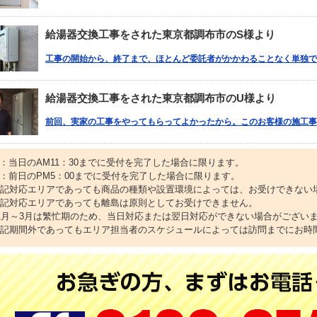
給湯器交換工事をされた東京都調布市のS様より
工事の開始から、終了まで、ほとんど委託者がかかわることなく単独で
給湯器交換工事をされた東京都調布市のU様より
前回、実家の工事をやってもらってよかったから。このお客様の施工事
1：当日のAM11：30までに受付を完了した場合に限ります。
2：前日のPM5：00までに受付を完了した場合に限ります。
上記対応エリアであっても商品の種類や設置環境によっては、お受けできない
上記対応エリアであっても離島は原則としてお受けできません。
11月～3月は繁忙期のため、当日対応または翌日対応ができない場合がござい
上記期間外であってもエリア担当者のスケジュールによっては訪問までにお時