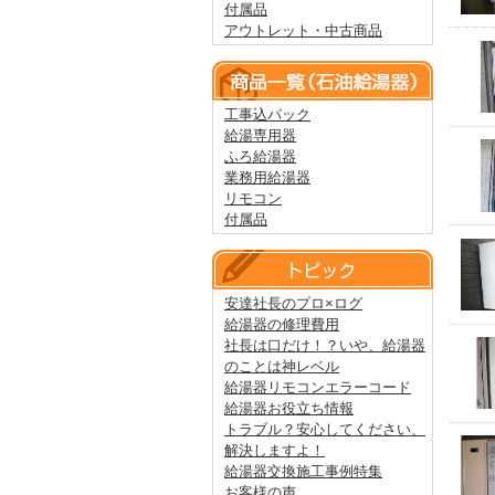
付属品
アウトレット・中古商品
工事込パック
給湯専用器
ふろ給湯器
業務用給湯器
リモコン
付属品
安達社長のプロ×ログ
給湯器の修理費用
社長は口だけ！？いや、給湯器
のことは神レベル
給湯器リモコンエラーコード
給湯器お役立ち情報
トラブル？安心してください、
解決しますよ！
給湯器交換施工事例特集
お客様の声