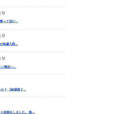
より
談に乗って頂け…
より
居者が急遽入院…
より
りにご満足い…
うか？ 【給湯器ド…
り依頼をしました。 無…