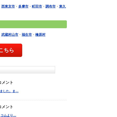
・
西東京市
・
多摩市
・
町田市
・
調布市
・
東久
・
武蔵村山市
・
福生市
・
檜原村
こちら
コメント
いしました。ま…
コメント
ットコムより…