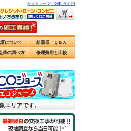
|
サイトマップ
|
ご利用ガイド
|
保証について
給湯器 Ｑ＆Ａ
型番の調べ方
修理費用と比較
対象エリアです。