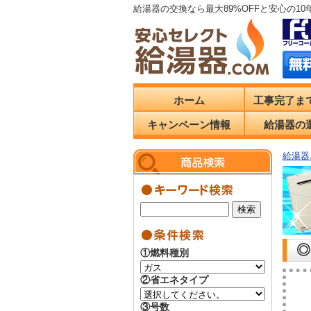
給湯器の交換なら最大89%OFFと安心の1
ホーム
工事完了ま
キャンペーン情報
給湯器の
給湯器.
◎
①燃料種別
②省エネタイプ
③号数