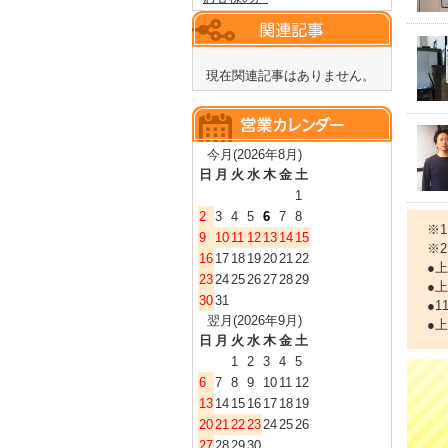
現在関連記事はありません。
今月(2026年8月)
日
月
火
水
木
金
土
1
2
3
4
5
6
7
8
※
9
10
11
12
13
14
15
※
16
17
18
19
20
21
22
●
23
24
25
26
27
28
29
●
30
31
●
翌月(2026年9月)
●
日
月
火
水
木
金
土
1
2
3
4
5
6
7
8
9
10
11
12
13
14
15
16
17
18
19
20
21
22
23
24
25
26
27
28
29
30