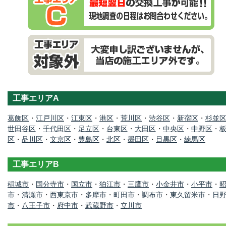
工事エリアA
葛飾区
・
江戸川区
・
江東区
・
港区
・
荒川区
・
渋谷区
・
新宿区
・
杉並
世田谷区
・
千代田区
・
足立区
・
台東区
・
大田区
・
中央区
・
中野区
・
区
・
品川区
・
文京区
・
豊島区
・
北区
・
墨田区
・
目黒区
・
練馬区
工事エリアB
稲城市
・
国分寺市
・
国立市
・
狛江市
・
三鷹市
・
小金井市
・
小平市
・
市
・
清瀬市
・
西東京市
・
多摩市
・
町田市
・
調布市
・
東久留米市
・
日
市
・
八王子市
・
府中市
・
武蔵野市
・
立川市