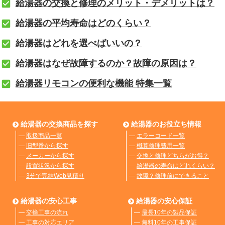
給湯器の交換と修理のメリット・デメリットは？
給湯器の平均寿命はどのくらい？
給湯器はどれを選べばいいの？
給湯器はなぜ故障するのか？故障の原因は？
給湯器リモコンの便利な機能 特集一覧
給湯器の交換商品を探す
給湯器のお役立ち情報
―
取扱商品一覧
―
エラーコード一覧
―
旧型番から探す
―
概算修理費用一覧
―
メーカーから探す
―
交換と修理どちらがお得？
―
設置状況から探す
―
給湯器の寿命はどれくらい？
―
3分で完結Web見積り
―
故障？修理前にできること
給湯器の安心工事
給湯器の安心保証
―
交換工事の流れ
―
最長10年の製品保証
―
工事の対応エリア
―
無料10年の工事保証