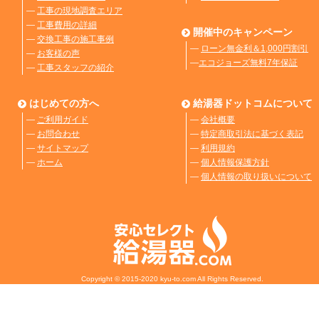
―
工事の現地調査エリア
―
工事費用の詳細
開催中のキャンペーン
―
交換工事の施工事例
―
ローン無金利＆1,000円割引
―
お客様の声
―
エコジョーズ無料7年保証
―
工事スタッフの紹介
はじめての方へ
給湯器ドットコムについて
―
ご利用ガイド
―
会社概要
―
お問合わせ
―
特定商取引法に基づく表記
―
サイトマップ
―
利用規約
―
ホーム
―
個人情報保護方針
―
個人情報の取り扱いについて
Copyright © 2015-2020 kyu-to.com All Rights Reserved.