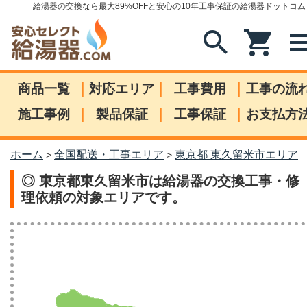
給湯器の交換なら最大89%OFFと安心の10年工事保証の給湯器ドットコム
search
shopping_cart
me
|
|
|
商品一覧
対応エリア
工事費用
工事の流
|
|
|
施工事例
製品保証
工事保証
お支払方
ホーム
全国配送・工事エリア
東京都 東久留米市エリア
>
>
◎ 東京都東久留米市は給湯器の交換工事・修
理依頼の対象エリアです。