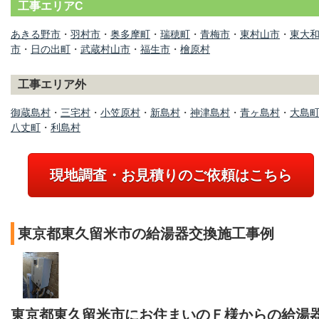
工事エリアC
あきる野市
・
羽村市
・
奥多摩町
・
瑞穂町
・
青梅市
・
東村山市
・
東大
市
・
日の出町
・
武蔵村山市
・
福生市
・
檜原村
工事エリア外
御蔵島村
・
三宅村
・
小笠原村
・
新島村
・
神津島村
・
青ヶ島村
・
大島
八丈町
・
利島村
現地調査・お見積りのご依頼はこちら
東京都東久留米市の給湯器交換施工事例
東京都東久留米市にお住まいのＦ様からの給湯