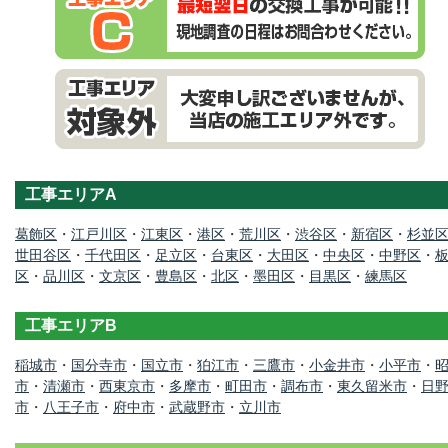
工事エリアA
葛飾区
・
江戸川区
・
江東区
・
港区
・
荒川区
・
渋谷区
・
新宿区
・
杉並
世田谷区
・
千代田区
・
足立区
・
台東区
・
大田区
・
中央区
・
中野区
・
区
・
品川区
・
文京区
・
豊島区
・
北区
・
墨田区
・
目黒区
・
練馬区
工事エリアB
稲城市
・
国分寺市
・
国立市
・
狛江市
・
三鷹市
・
小金井市
・
小平市
・
市
・
清瀬市
・
西東京市
・
多摩市
・
町田市
・
調布市
・
東久留米市
・
日
市
・
八王子市
・
府中市
・
武蔵野市
・
立川市