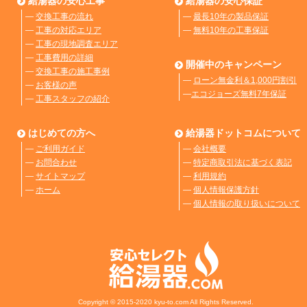
給湯器の安心工事
給湯器の安心保証
―
交換工事の流れ
―
最長10年の製品保証
―
工事の対応エリア
―
無料10年の工事保証
―
工事の現地調査エリア
―
工事費用の詳細
開催中のキャンペーン
―
交換工事の施工事例
―
ローン無金利＆1,000円割引
―
お客様の声
―
エコジョーズ無料7年保証
―
工事スタッフの紹介
はじめての方へ
給湯器ドットコムについて
―
ご利用ガイド
―
会社概要
―
お問合わせ
―
特定商取引法に基づく表記
―
サイトマップ
―
利用規約
―
ホーム
―
個人情報保護方針
―
個人情報の取り扱いについて
Copyright © 2015-2020 kyu-to.com All Rights Reserved.