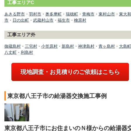
工事エリアC
あきる野市
・
羽村市
・
奥多摩町
・
瑞穂町
・
青梅市
・
東村山市
・
東大
市
・
日の出町
・
武蔵村山市
・
福生市
・
檜原村
工事エリア外
御蔵島村
・
三宅村
・
小笠原村
・
新島村
・
神津島村
・
青ヶ島村
・
大島
八丈町
・
利島村
現地調査・お見積りのご依頼はこちら
東京都八王子市の給湯器交換施工事例
東京都八王子市にお住まいのＮ様からの給湯器