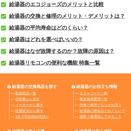
給湯器のエコジョーズのメリットと比較
給湯器の交換と修理のメリット・デメリットは？
給湯器の平均寿命はどのくらい？
給湯器はどれを選べばいいの？
給湯器はなぜ故障するのか？故障の原因は？
給湯器リモコンの便利な機能 特集一覧
給湯器の交換商品を探す
給湯器のお役立ち情報
―
取扱商品一覧
―
エラーコード一覧
―
旧型番から探す
―
概算修理費用一覧
―
メーカーから探す
―
交換と修理どちらがお得？
―
設置状況から探す
―
給湯器の寿命はどれくらい？
―
3分で完結Web見積り
―
故障？修理前にできること