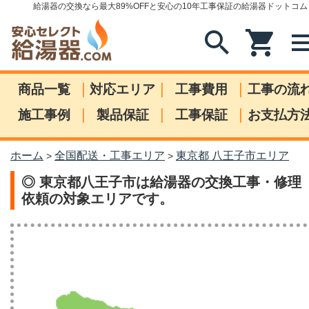
給湯器の交換なら最大89%OFFと安心の10年工事保証の給湯器ドットコム
search
shopping_cart
me
|
|
|
商品一覧
対応エリア
工事費用
工事の流
|
|
|
施工事例
製品保証
工事保証
お支払方
ホーム
全国配送・工事エリア
東京都 八王子市エリア
>
>
◎ 東京都八王子市は給湯器の交換工事・修理
依頼の対象エリアです。