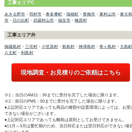
工事エリアC
あきる野市
・
羽村市
・
奥多摩町
・
瑞穂町
・
青梅市
・
東村山市
・
東大
市
・
日の出町
・
武蔵村山市
・
福生市
・
檜原村
工事エリア外
御蔵島村
・
三宅村
・
小笠原村
・
新島村
・
神津島村
・
青ヶ島村
・
大島
八丈町
・
利島村
現地調査・お見積りのご依頼はこちら
※1：当日のAM11：30までに受付を完了した場合に限ります。
※2：前日のPM5：00までに受付を完了した場合に限ります。
●上記対応エリアであっても商品の種類や設置環境によっては、お受
できない場合がございます。
●上記対応エリアであっても離島は原則としてお受けできません。
●11月～3月は繁忙期のため、当日対応または翌日対応ができない場