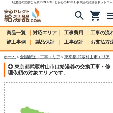
給湯器の交換なら最大89%OFFと安心の10年工事保証の給湯器ドットコム
search
shopping_cart
me
|
|
|
商品一覧
対応エリア
工事費用
工事の流
|
|
|
施工事例
製品保証
工事保証
お支払方
ホーム
全国配送・工事エリア
東京都 武蔵村山市エリア
>
>
◎ 東京都武蔵村山市は給湯器の交換工事・修
理依頼の対象エリアです。