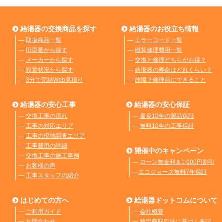
給湯器の交換商品を探す
給湯器のお役立ち情報
―
取扱商品一覧
―
エラーコード一覧
―
旧型番から探す
―
概算修理費用一覧
―
メーカーから探す
―
交換と修理どちらがお得？
―
設置状況から探す
―
給湯器の寿命はどれくらい？
―
3分で完結Web見積り
―
故障？修理前にできること
給湯器の安心工事
給湯器の安心保証
―
交換工事の流れ
―
最長10年の製品保証
―
工事の対応エリア
―
無料10年の工事保証
―
工事の現地調査エリア
―
工事費用の詳細
開催中のキャンペーン
―
交換工事の施工事例
―
ローン無金利＆1,000円割引
―
お客様の声
―
エコジョーズ無料7年保証
―
工事スタッフの紹介
はじめての方へ
給湯器ドットコムについて
―
ご利用ガイド
―
会社概要
―
お問合わせ
―
特定商取引法に基づく表記