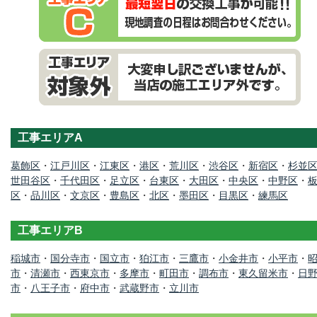
工事エリアA
葛飾区
・
江戸川区
・
江東区
・
港区
・
荒川区
・
渋谷区
・
新宿区
・
杉並
世田谷区
・
千代田区
・
足立区
・
台東区
・
大田区
・
中央区
・
中野区
・
区
・
品川区
・
文京区
・
豊島区
・
北区
・
墨田区
・
目黒区
・
練馬区
工事エリアB
稲城市
・
国分寺市
・
国立市
・
狛江市
・
三鷹市
・
小金井市
・
小平市
・
市
・
清瀬市
・
西東京市
・
多摩市
・
町田市
・
調布市
・
東久留米市
・
日
市
・
八王子市
・
府中市
・
武蔵野市
・
立川市