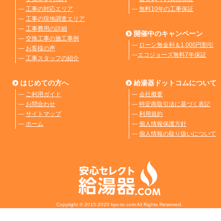
―
工事の対応エリア
―
無料10年の工事保証
―
工事の現地調査エリア
―
工事費用の詳細
開催中のキャンペーン
―
交換工事の施工事例
―
ローン無金利＆1,000円割引
―
お客様の声
―
エコジョーズ無料7年保証
―
工事スタッフの紹介
はじめての方へ
給湯器ドットコムについて
―
ご利用ガイド
―
会社概要
―
お問合わせ
―
特定商取引法に基づく表記
―
サイトマップ
―
利用規約
―
ホーム
―
個人情報保護方針
―
個人情報の取り扱いについて
Copyright © 2015-2020 kyu-to.com All Rights Reserved.