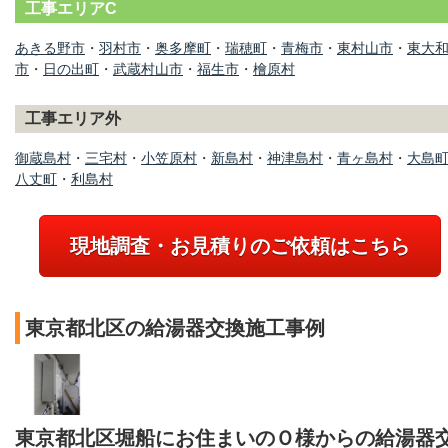
工事エリアC
あきる野市
・
羽村市
・
奥多摩町
・
瑞穂町
・
青梅市
・
東村山市
・
東大
市
・
日の出町
・
武蔵村山市
・
福生市
・
檜原村
工事エリア外
御蔵島村
・
三宅村
・
小笠原村
・
新島村
・
神津島村
・
青ヶ島村
・
大島
八丈町
・
利島村
現地調査・お見積りのご依頼はこちら
東京都北区の給湯器交換施工事例
東京都北区堀船にお住まいのＯ様からの給湯器