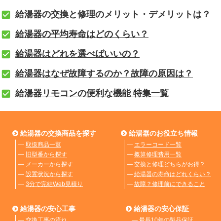
給湯器の交換と修理のメリット・デメリットは？
給湯器の平均寿命はどのくらい？
給湯器はどれを選べばいいの？
給湯器はなぜ故障するのか？故障の原因は？
給湯器リモコンの便利な機能 特集一覧
給湯器の交換商品を探す
給湯器のお役立ち情報
―
取扱商品一覧
―
エラーコード一覧
―
旧型番から探す
―
概算修理費用一覧
―
メーカーから探す
―
交換と修理どちらがお得？
―
設置状況から探す
―
給湯器の寿命はどれくらい？
―
3分で完結Web見積り
―
故障？修理前にできること
給湯器の安心工事
給湯器の安心保証
―
交換工事の流れ
―
最長10年の製品保証