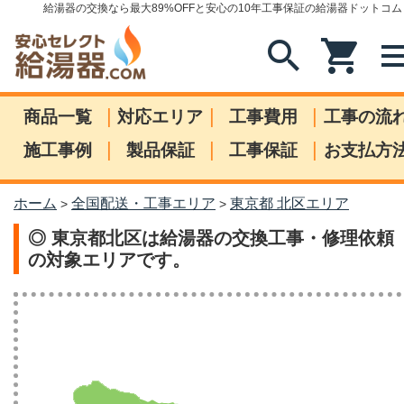
給湯器の交換なら最大89%OFFと安心の10年工事保証の給湯器ドットコム
search
shopping_cart
me
|
|
|
商品一覧
対応エリア
工事費用
工事の流
|
|
|
施工事例
製品保証
工事保証
お支払方
ホーム
全国配送・工事エリア
東京都 北区エリア
>
>
◎ 東京都北区は給湯器の交換工事・修理依頼
の対象エリアです。