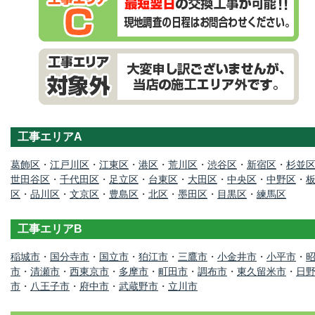
工事エリアA
葛飾区
・
江戸川区
・
江東区
・
港区
・
荒川区
・
渋谷区
・
新宿区
・
杉並
世田谷区
・
千代田区
・
足立区
・
台東区
・
大田区
・
中央区
・
中野区
・
区
・
品川区
・
文京区
・
豊島区
・
北区
・
墨田区
・
目黒区
・
練馬区
工事エリアB
稲城市
・
国分寺市
・
国立市
・
狛江市
・
三鷹市
・
小金井市
・
小平市
・
市
・
清瀬市
・
西東京市
・
多摩市
・
町田市
・
調布市
・
東久留米市
・
日
市
・
八王子市
・
府中市
・
武蔵野市
・
立川市