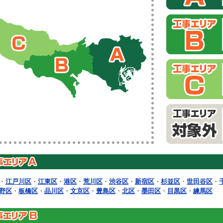
・
江戸川区
・
江東区
・
港区
・
荒川区
・
渋谷区
・
新宿区
・
杉並区
・
世田谷区
・
野区
・
板橋区
・
品川区
・
文京区
・
豊島区
・
北区
・
墨田区
・
目黒区
・
練馬区