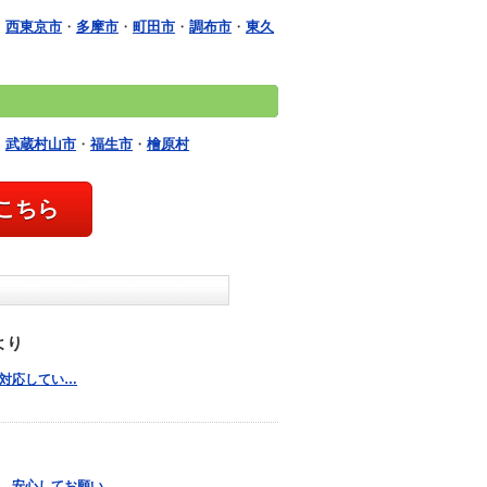
・
西東京市
・
多摩市
・
町田市
・
調布市
・
東久
・
武蔵村山市
・
福生市
・
檜原村
こちら
より
寧に対応してい…
り、安心してお願い…