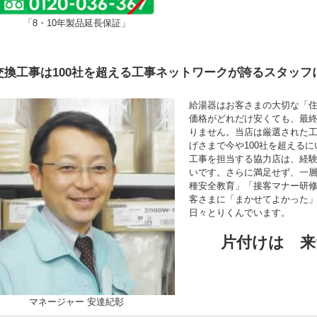
「8・10年製品延長保証」
交換工事は100社を超える工事ネットワークが誇るスタッフ
給湯器はお客さまの大切な「
価格がどれだけ安くても、最
りません。当店は厳選された
げさまで今や100社を超える
工事を担当する協力店は、経験年
いです。さらに満足せず、一
種安全教育」「接客マナー研
客さまに「まかせてよかった
日々とりくんでいます。
片付けは 来
マネージャー 安達紀彰