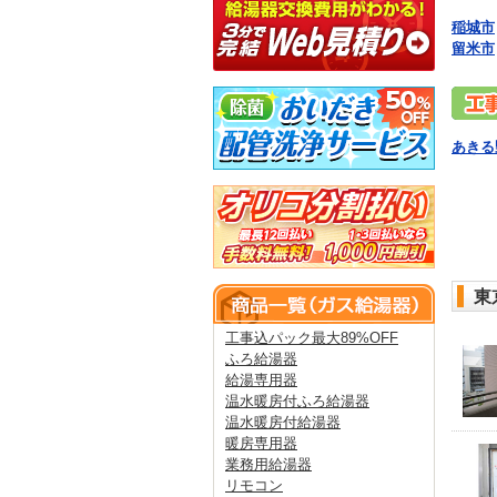
稲城市
留米市
あきる
東
工事込パック最大89%OFF
ふろ給湯器
給湯専用器
温水暖房付ふろ給湯器
温水暖房付給湯器
暖房専用器
業務用給湯器
リモコン