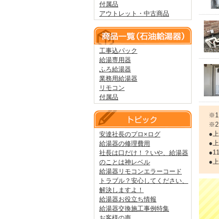
付属品
アウトレット・中古商品
工事込パック
給湯専用器
ふろ給湯器
業務用給湯器
リモコン
付属品
※
※
●
安達社長のプロ×ログ
●
給湯器の修理費用
●
社長は口だけ！？いや、給湯器
●
のことは神レベル
給湯器リモコンエラーコード
トラブル？安心してください、
解決しますよ！
給湯器お役立ち情報
給湯器交換施工事例特集
お客様の声