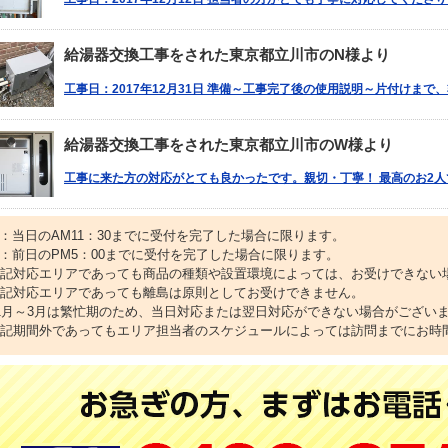
給湯器交換工事をされた東京都立川市のN様より
工事日：2017年12月31日 準備～工事完了後の使用説明～片付けまで
給湯器交換工事をされた東京都立川市のW様より
工事に来た方の対応がとても良かったです。親切・丁寧！ 最高のお2人
1：当日のAM11：30までに受付を完了した場合に限ります。
2：前日のPM5：00までに受付を完了した場合に限ります。
上記対応エリアであっても商品の種類や設置環境によっては、お受けできない
上記対応エリアであっても離島は原則としてお受けできません。
11月～3月は繁忙期のため、当日対応または翌日対応ができない場合がござい
上記期間外であってもエリア担当者のスケジュールによっては訪問までにお時