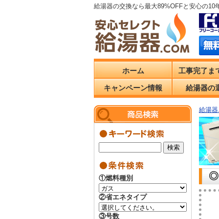
給湯器の交換なら最大89%OFFと安心の1
ホーム
工事完了ま
キャンペーン情報
給湯器の
給湯器.
◎
①燃料種別
②省エネタイプ
③号数