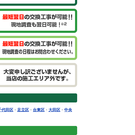
千代田区
・
足立区
・
台東区
・
大田区
・
中央