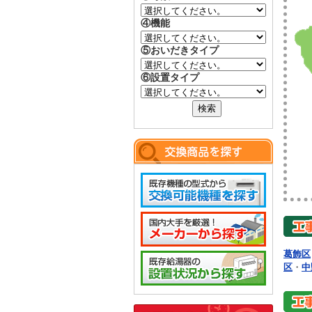
④機能
⑤おいだきタイプ
⑥設置タイプ
葛飾区
区
・
中