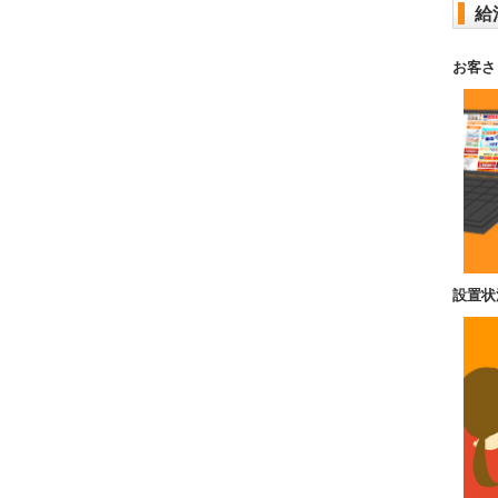
給
お客さ
設置状