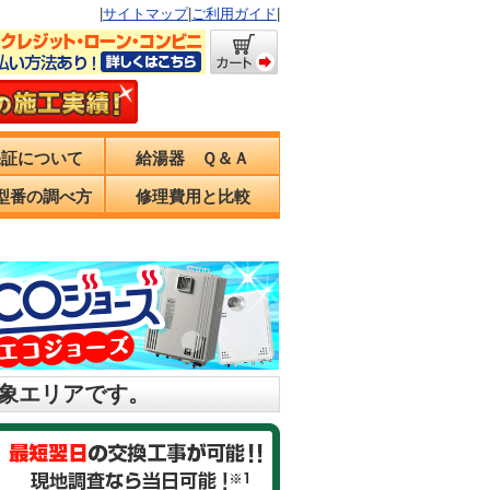
|
サイトマップ
|
ご利用ガイド
|
保証について
給湯器 Ｑ＆Ａ
型番の調べ方
修理費用と比較
対象エリアです。