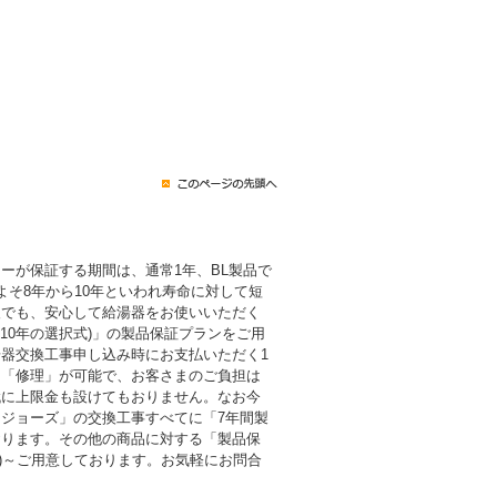
ーが保証する期間は、通常1年、BL製品で
よそ8年から10年といわれ寿命に対して短
後でも、安心して給湯器をお使いいただく
・10年の選択式)」の製品保証プランをご用
器交換工事申し込み時にお支払いただく1
も「修理」が可能で、お客さまのご負担は
代に上限金も設けてもおりません。なお今
ジョーズ」の交換工事すべてに「7年間製
おります。その他の商品に対する「製品保
税込)～ご用意しております。お気軽にお問合