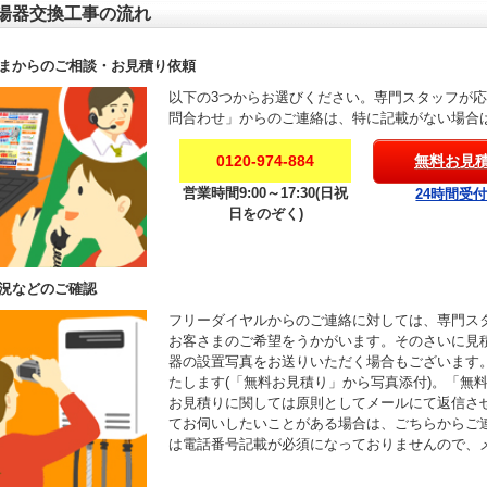
湯器交換工事の流れ
まからのご相談・お見積り依頼
以下の3つからお選びください。専門スタッフが
問合わせ」からのご連絡は、特に記載がない場合
0120-974-884
無料お見
営業時間9:00～17:30(日祝
24時間受
日をのぞく)
況などのご確認
フリーダイヤルからのご連絡に対しては、専門ス
お客さまのご希望をうかがいます。そのさいに見
器の設置写真をお送りいただく場合もございます
たします(「無料お見積り」から写真添付)。「無
お見積りに関しては原則としてメールにて返信さ
てお伺いしたいことがある場合は、ごちらからご
は電話番号記載が必須になっておりませんので、