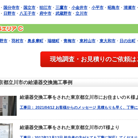
・
国分寺市
・
国立市
・
狛江市
・
三鷹市
・
小金井市
・
小平市
・
昭島市
・
清瀬市
・
日野市
・
八王子市
・
府中市
・
武蔵野市
・
立川市
野市
・
羽村市
・
奥多摩町
・
瑞穂町
・
青梅市
・
東村山市
・
東大和市
・
日の出町
現地調査・お見積りのご依頼は
京都立川市の給湯器交換施工事例
給湯器交換工事をされた東京都立川市にお住まいのＫ様
工事日： 2021/04/12 お客様からのメッセージ 見積もりも早く、丁
給湯器交換工事をされた東京都立川市のT様より
工事日：2017年12月12日 担当者の方がとても丁寧に対応してくださ