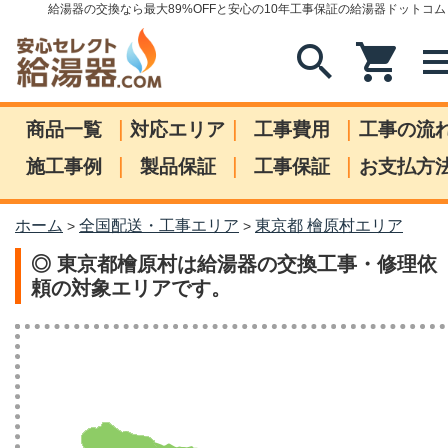
給湯器の交換なら最大89%OFFと安心の10年工事保証の給湯器ドットコム
search
shopping_cart
me
|
|
|
商品一覧
対応エリア
工事費用
工事の流
|
|
|
施工事例
製品保証
工事保証
お支払方
ホーム
全国配送・工事エリア
東京都 檜原村エリア
>
>
◎ 東京都檜原村は給湯器の交換工事・修理依
頼の対象エリアです。