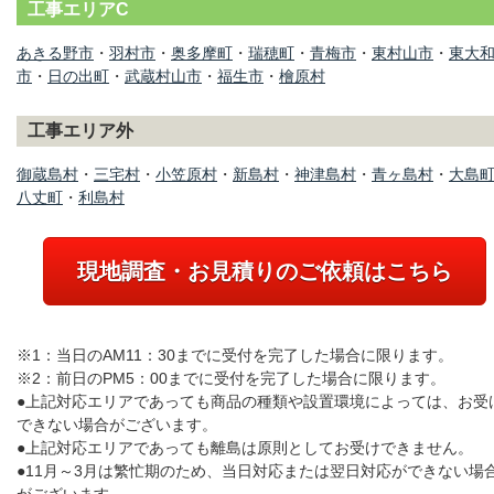
工事エリアC
あきる野市
・
羽村市
・
奥多摩町
・
瑞穂町
・
青梅市
・
東村山市
・
東大
市
・
日の出町
・
武蔵村山市
・
福生市
・
檜原村
工事エリア外
御蔵島村
・
三宅村
・
小笠原村
・
新島村
・
神津島村
・
青ヶ島村
・
大島
八丈町
・
利島村
現地調査・お見積りのご依頼はこちら
※1：当日のAM11：30までに受付を完了した場合に限ります。
※2：前日のPM5：00までに受付を完了した場合に限ります。
●上記対応エリアであっても商品の種類や設置環境によっては、お受
できない場合がございます。
●上記対応エリアであっても離島は原則としてお受けできません。
●11月～3月は繁忙期のため、当日対応または翌日対応ができない場