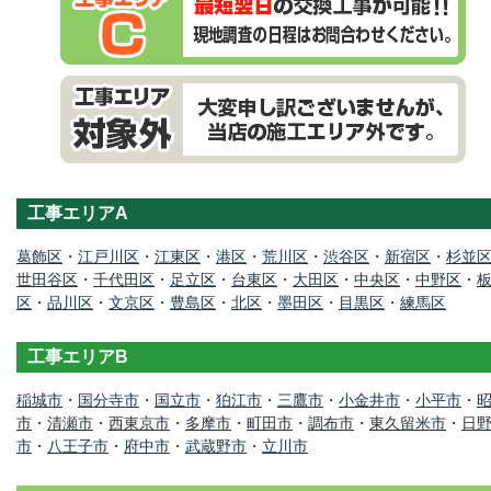
工事エリアA
葛飾区
・
江戸川区
・
江東区
・
港区
・
荒川区
・
渋谷区
・
新宿区
・
杉並
世田谷区
・
千代田区
・
足立区
・
台東区
・
大田区
・
中央区
・
中野区
・
区
・
品川区
・
文京区
・
豊島区
・
北区
・
墨田区
・
目黒区
・
練馬区
工事エリアB
稲城市
・
国分寺市
・
国立市
・
狛江市
・
三鷹市
・
小金井市
・
小平市
・
市
・
清瀬市
・
西東京市
・
多摩市
・
町田市
・
調布市
・
東久留米市
・
日
市
・
八王子市
・
府中市
・
武蔵野市
・
立川市