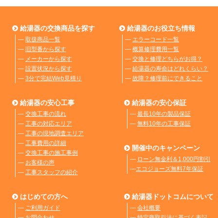
給湯器の交換商品を探す
給湯器のお役立ち情報
―
取扱商品一覧
―
エラーコード一覧
―
旧型番から探す
―
概算修理費用一覧
―
メーカーから探す
―
交換と修理どちらがお得？
―
設置状況から探す
―
給湯器の寿命はどれくらい？
―
3分で完結Web見積り
―
故障？修理前にできること
給湯器の安心工事
給湯器の安心保証
―
交換工事の流れ
―
最長10年の製品保証
―
工事の対応エリア
―
無料10年の工事保証
―
工事の現地調査エリア
―
工事費用の詳細
開催中のキャンペーン
―
交換工事の施工事例
―
ローン無金利＆1,000円割引
―
お客様の声
―
エコジョーズ無料7年保証
―
工事スタッフの紹介
はじめての方へ
給湯器ドットコムについて
―
ご利用ガイド
―
会社概要
―
お問合わせ
―
特定商取引法に基づく表記