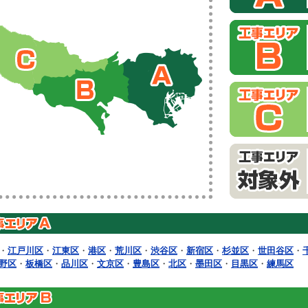
・
江戸川区
・
江東区
・
港区
・
荒川区
・
渋谷区
・
新宿区
・
杉並区
・
世田谷区
・
野区
・
板橋区
・
品川区
・
文京区
・
豊島区
・
北区
・
墨田区
・
目黒区
・
練馬区