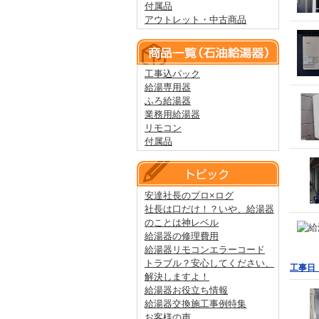
付属品
アウトレット・中古商品
工事込パック
給湯専用器
ふろ給湯器
業務用給湯器
リモコン
付属品
安達社長のプロ×ログ
社長は口だけ！？いや、給湯器
のことは神レベル
給湯器の修理費用
給湯器リモコンエラーコード
トラブル？安心してください、
工事日：
解決しますよ！
給湯器お役立ち情報
給湯器交換施工事例特集
お客様の声