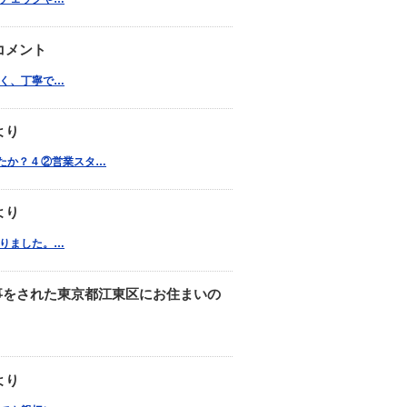
コメント
が早く、丁寧で…
より
か？ 4 ②営業スタ…
より
助かりました。…
事をされた東京都江東区にお住まいの
より