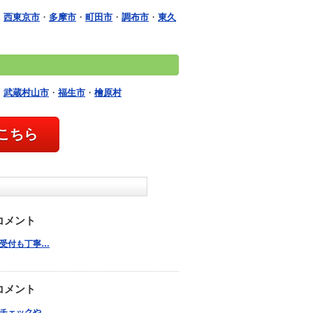
・
西東京市
・
多摩市
・
町田市
・
調布市
・
東久
・
武蔵村山市
・
福生市
・
檜原村
こちら
コメント
が、受付も丁寧…
コメント
く、チェックや…