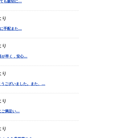
、とても親切に…
より
早急に手配また…
より
回答が早く，安心…
より
とうございました。また、…
より
りにご満足い…
より