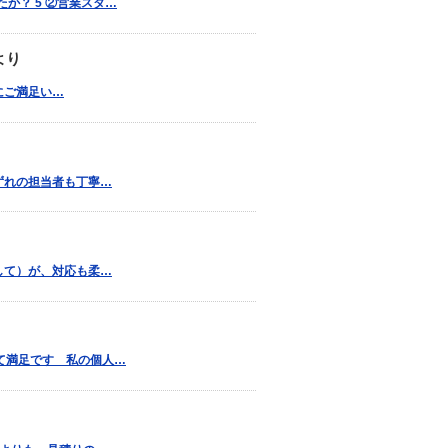
か？ 5 ②営業スタ…
より
りにご満足い…
いずれの担当者も丁寧…
関して）が、対応も柔…
いて満足です 私の個人…