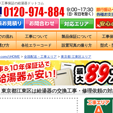
0年工事保証の給湯器ドットコム
での流れ
工事について
製品保証について
工事
選び方
各社エラーコード
設置写真の撮り方
型式・
comのHOME
>
全国配送・工事エリア
>
東京都 江東区エリア
 東京都江東区は給湯器の交換工事・修理依頼の