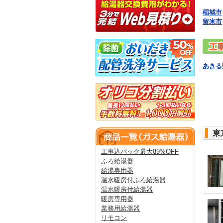
稲城市
留米市
あきる
東
工事込パック最大89%OFF
ふろ給湯器
給湯専用器
温水暖房付ふろ給湯器
温水暖房付給湯器
暖房専用器
業務用給湯器
リモコン