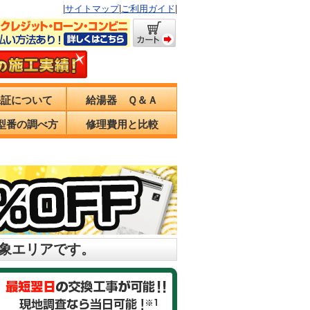
|
サイトマップ
|
ご利用ガイド
|
保証について
給湯器 Ｑ＆Ａ
型番の調べ方
修理費用と比較
対象エリアです。