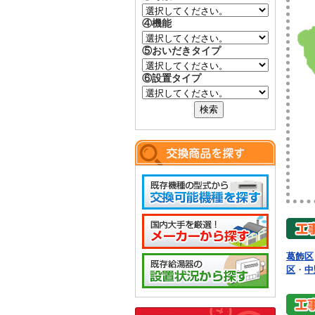
④機能
⑤おいだきタイプ
⑥設置タイプ
葛飾区
区
・
中