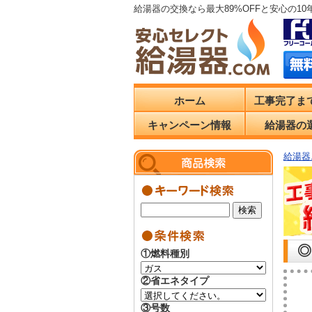
給湯器の交換なら最大89%OFFと安心の1
ホーム
工事完了ま
キャンペーン情報
給湯器の
給湯器.
◎
①燃料種別
②省エネタイプ
③号数