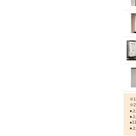
※
※
●
●
●
●