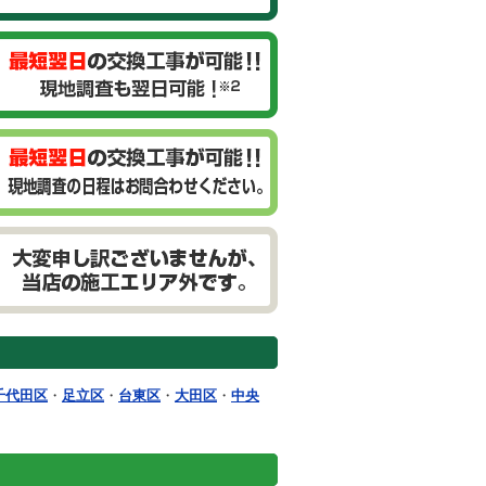
千代田区
・
足立区
・
台東区
・
大田区
・
中央