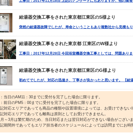
工事日：2017年11月18日 上記のアンケートにもありますが、他の業
給湯器交換工事をされた東京都江東区のS様より
突然の給湯器故障でしたが、寿命ということもあり複数社から見積もり
給湯器交換工事をされた東京都 江東区のW様より
工事日：2017年12月28日 今回浴室機器交換工事としては、問題あり
給湯器交換工事をされた東京都江東区のG様より
初めてでしたが、対応の迅速さ、丁寧さが良かったと思います。 【給湯
1：当日のAM11：30までに受付を完了した場合に限ります。
2：前日のPM5：00までに受付を完了した場合に限ります。
上記対応エリアであっても商品の種類や設置環境によっては、お受けできない
上記対応エリアであっても離島は原則としてお受けできません。
11月～3月は繁忙期のため、当日対応または翌日対応ができない場合がござい
上記期間外であってもエリア担当者のスケジュールによっては訪問までにお時