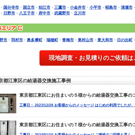
・
国分寺市
・
国立市
・
狛江市
・
三鷹市
・
小金井市
・
小平市
・
昭島市
・
清瀬市
・
日野市
・
八王子市
・
府中市
・
武蔵野市
・
立川市
野市
・
羽村市
・
奥多摩町
・
瑞穂町
・
青梅市
・
東村山市
・
東大和市
・
日の出町
現地調査・お見積りのご依頼は
京都江東区の給湯器交換施工事例
東京都江東区にお住まいのＳ様からの給湯器交換工事の
工事日： 2023/12/28 お客様からのメッセージ はじめの利用でした
東京都江東区にお住まいのＴ様からの給湯器交換工事の
工事日： 2024/01/10 お客様からのメッセージ ご連絡のご回答も早