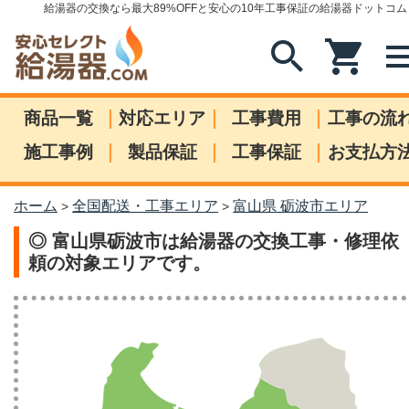
給湯器の交換なら最大89%OFFと安心の10年工事保証の給湯器ドットコム
search
shopping_cart
me
|
|
|
商品一覧
対応エリア
工事費用
工事の流
|
|
|
施工事例
製品保証
工事保証
お支払方
ホーム
全国配送・工事エリア
富山県 砺波市エリア
>
>
◎ 富山県砺波市は給湯器の交換工事・修理依
頼の対象エリアです。