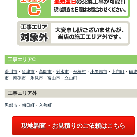
工事エリアC
滑川市
・
魚津市
・
高岡市
・
射水市
・
舟橋村
・
小矢部市
・
上市町
・
砺
市
・
南砺市
・
氷見市
・
富山市
・
立山町
工事エリア外
黒部市
・
朝日町
・
入善町
現地調査・お見積りのご依頼はこちら