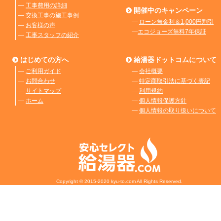
―
工事費用の詳細
開催中のキャンペーン
―
交換工事の施工事例
―
ローン無金利＆1,000円割引
―
お客様の声
―
エコジョーズ無料7年保証
―
工事スタッフの紹介
はじめての方へ
給湯器ドットコムについて
―
ご利用ガイド
―
会社概要
―
お問合わせ
―
特定商取引法に基づく表記
―
サイトマップ
―
利用規約
―
ホーム
―
個人情報保護方針
―
個人情報の取り扱いについて
Copyright © 2015-2020 kyu-to.com All Rights Reserved.