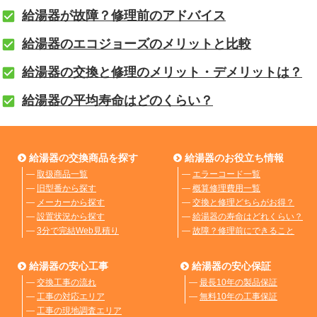
給湯器が故障？修理前のアドバイス
給湯器のエコジョーズのメリットと比較
給湯器の交換と修理のメリット・デメリットは？
給湯器の平均寿命はどのくらい？
給湯器の交換商品を探す
給湯器のお役立ち情報
―
取扱商品一覧
―
エラーコード一覧
―
旧型番から探す
―
概算修理費用一覧
―
メーカーから探す
―
交換と修理どちらがお得？
―
設置状況から探す
―
給湯器の寿命はどれくらい？
―
3分で完結Web見積り
―
故障？修理前にできること
給湯器の安心工事
給湯器の安心保証
―
交換工事の流れ
―
最長10年の製品保証
―
工事の対応エリア
―
無料10年の工事保証
―
工事の現地調査エリア