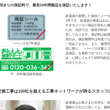
1回きりの保証料で、最長10年間製品を保証いたします！
給湯器が故障した場合にメーカ
2年です。給湯器の寿命はおお
すぎるメーカー保証が切れた
ため、当店では「最長10年(8
意しております。保証料は給湯
回のみ。保証期間中は何度で
「パーパス社7年保証」
一切ありません。また、修理
回に限り、「パーパス社製エコ
品保証」を無料でおつけして
証」に関しても￥7,500円(
わせください。
「8・10年製品延長保証」
交換工事は100社を超える工事ネットワークが誇るスタッフ
給湯器はお客さまの大切な「
価格がどれだけ安くても、最