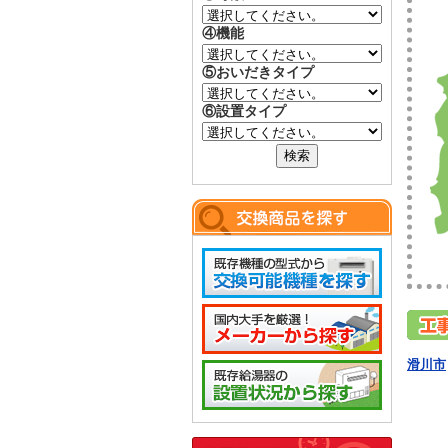
④機能
⑤おいだきタイプ
⑥設置タイプ
滑川市