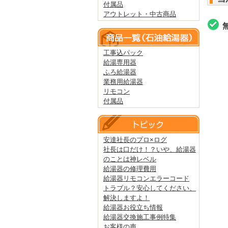
付属品
アウトレット・中古商品
工事込パック
給湯専用器
ふろ給湯器
業務用給湯器
リモコン
付属品
安達社長のプロ×ログ
社長は口だけ！？いや、給湯器
のことは神レベル
給湯器の修理費用
給湯器リモコンエラーコード
トラブル？安心してください、
解決しますよ！
給湯器お役立ち情報
給湯器交換施工事例特集
お客様の声