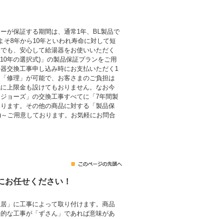
ーが保証する期間は、通常1年、BL製品で
よそ8年から10年といわれ寿命に対して短
後でも、安心して給湯器をお使いいただく
・10年の選択式)」の製品保証プランをご用
器交換工事申し込み時にお支払いただく1
も「修理」が可能で、お客さまのご負担は
代に上限金も設けてもおりません。なお今
ジョーズ」の交換工事すべてに「7年間製
おります。その他の商品に対する「製品保
税込)～ご用意しております。お気軽にお問合
にお任せください！
住居」に工事によって取り付けます。商品
終的な工事が「ずさん」であれば意味があ