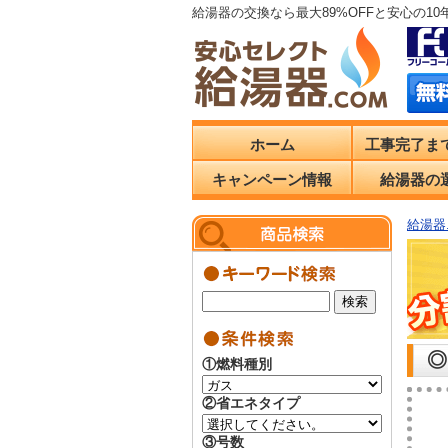
給湯器の交換なら最大89%OFFと安心の1
ホーム
工事完了ま
キャンペーン情報
給湯器の
給湯器.
◎
①燃料種別
②省エネタイプ
③号数