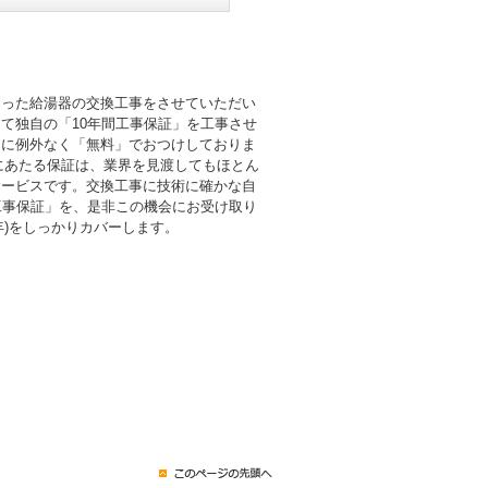
則った給湯器の交換工事をさせていただい
て独自の「10年間工事保証」を工事させ
まに例外なく「無料」でおつけしておりま
倍にあたる保証は、業界を見渡してもほとん
サービスです。交換工事に技術に確かな自
工事保証」を、是非この機会にお受け取り
0年)をしっかりカバーします。