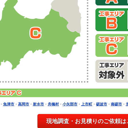
・
魚津市
・
高岡市
・
射水市
・
舟橋村
・
小矢部市
・
上市町
・
砺波市
・
南砺市
・
現地調査・お見積りのご依頼は