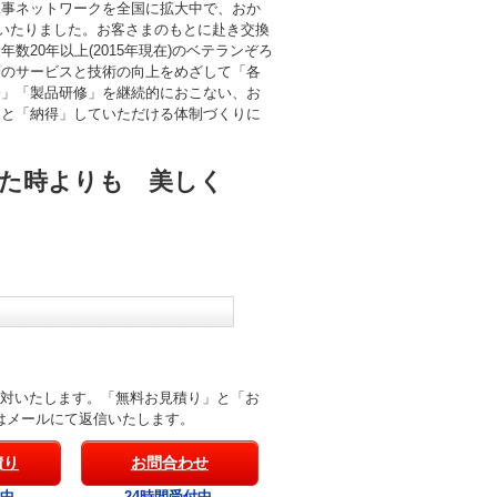
工事ネットワークを全国に拡大中で、おか
にいたりました。お客さまのもとに赴き交換
数20年以上(2015年現在)のベテランぞろ
層のサービスと技術の向上をめざして「各
修」「製品研修」を継続的におこない、お
」と「納得」していただける体制づくりに
た時よりも 美しく
応対いたします。「無料お見積り」と「お
はメールにて返信いたします。
積り
お問合わせ
付中
24時間受付中