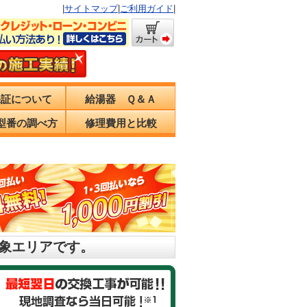
|
サイトマップ
|
ご利用ガイド
|
保証について
給湯器 Ｑ＆Ａ
型番の調べ方
修理費用と比較
対象エリアです。