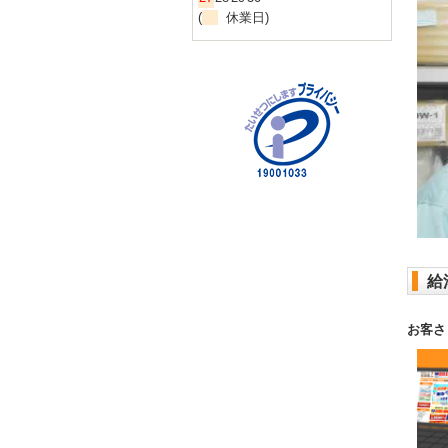
(
休業日)
給
お客さ