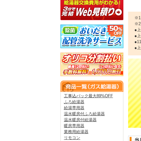
※
※
●
●
●
●
工事込パック最大89%OFF
ふろ給湯器
給湯専用器
温水暖房付ふろ給湯器
温水暖房付給湯器
暖房専用器
業務用給湯器
リモコン
当