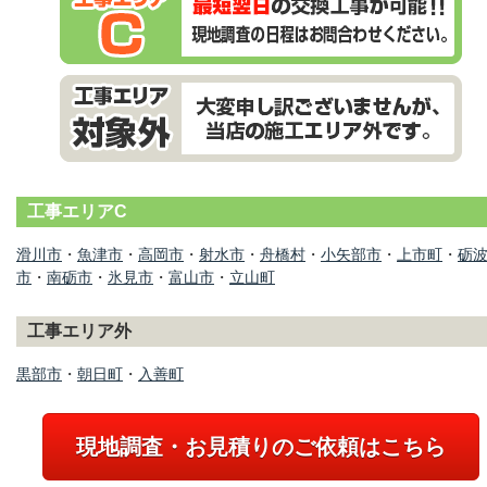
工事エリアC
滑川市
・
魚津市
・
高岡市
・
射水市
・
舟橋村
・
小矢部市
・
上市町
・
砺
市
・
南砺市
・
氷見市
・
富山市
・
立山町
工事エリア外
黒部市
・
朝日町
・
入善町
現地調査・お見積りのご依頼はこちら