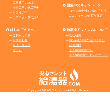
―
工事費用の詳細
開催中のキャンペーン
―
交換工事の施工事例
―
ローン無金利＆1,000円割引
―
お客様の声
―
エコジョーズ無料7年保証
―
工事スタッフの紹介
はじめての方へ
給湯器ドットコムについて
―
ご利用ガイド
―
会社概要
―
お問合わせ
―
特定商取引法に基づく表記
―
サイトマップ
―
利用規約
―
ホーム
―
個人情報保護方針
―
個人情報の取り扱いについて
Copyright © 2015-2020 kyu-to.com All Rights Reserved.