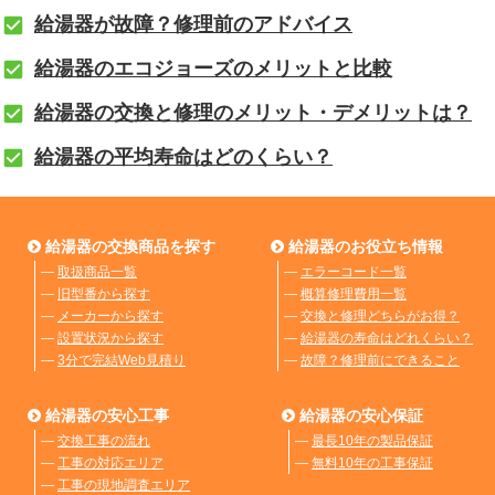
給湯器が故障？修理前のアドバイス
給湯器のエコジョーズのメリットと比較
給湯器の交換と修理のメリット・デメリットは？
給湯器の平均寿命はどのくらい？
給湯器の交換商品を探す
給湯器のお役立ち情報
―
取扱商品一覧
―
エラーコード一覧
―
旧型番から探す
―
概算修理費用一覧
―
メーカーから探す
―
交換と修理どちらがお得？
―
設置状況から探す
―
給湯器の寿命はどれくらい？
―
3分で完結Web見積り
―
故障？修理前にできること
給湯器の安心工事
給湯器の安心保証
―
交換工事の流れ
―
最長10年の製品保証
―
工事の対応エリア
―
無料10年の工事保証
―
工事の現地調査エリア