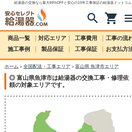
給湯器の交換なら最大89%OFFと安心の10年工事保証の給湯器ドットコム
search
shopping_cart
me
|
|
|
商品一覧
対応エリア
工事費用
工事の流
|
|
|
施工事例
製品保証
工事保証
お支払方
ホーム
全国配送・工事エリア
富山県 魚津市エリア
>
>
◎ 富山県魚津市は給湯器の交換工事・修理依
頼の対象エリアです。