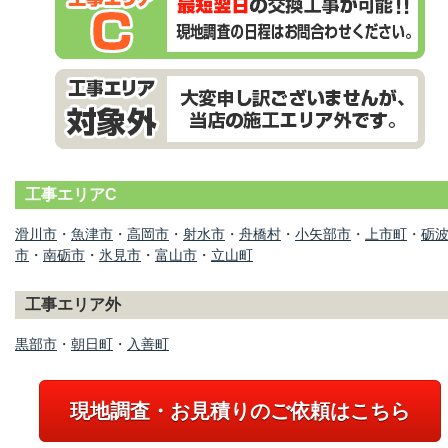
工事エリアC
滑川市
・
魚津市
・
高岡市
・
射水市
・
舟橋村
・
小矢部市
・
上市町
・
砺
市
・
南砺市
・
氷見市
・
富山市
・
立山町
工事エリア外
黒部市
・
朝日町
・
入善町
現地調査・お見積りのご依頼はこちら