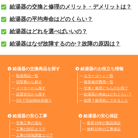
給湯器の交換と修理のメリット・デメリットは？
給湯器の平均寿命はどのくらい？
給湯器はどれを選べばいいの？
給湯器はなぜ故障するのか？故障の原因は？
給湯器の交換商品を探す
給湯器のお役立ち情報
―
取扱商品一覧
―
エラーコード一覧
―
旧型番から探す
―
概算修理費用一覧
―
メーカーから探す
―
交換と修理どちらがお得？
―
設置状況から探す
―
給湯器の寿命はどれくらい？
―
3分で完結Web見積り
―
故障？修理前にできること
給湯器の安心工事
給湯器の安心保証
―
交換工事の流れ
―
最長10年の製品保証
―
工事の対応エリア
―
無料10年の工事保証
―
工事の現地調査エリア