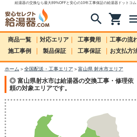
給湯器の交換なら最大89%OFFと安心の10年工事保証の給湯器ドットコム
search
shopping_cart
me
|
|
|
商品一覧
対応エリア
工事費用
工事の流
|
|
|
施工事例
製品保証
工事保証
お支払方
ホーム
全国配送・工事エリア
富山県 射水市エリア
>
>
◎ 富山県射水市は給湯器の交換工事・修理依
頼の対象エリアです。