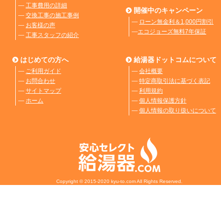
―
工事費用の詳細
開催中のキャンペーン
―
交換工事の施工事例
―
ローン無金利＆1,000円割引
―
お客様の声
―
エコジョーズ無料7年保証
―
工事スタッフの紹介
はじめての方へ
給湯器ドットコムについて
―
ご利用ガイド
―
会社概要
―
お問合わせ
―
特定商取引法に基づく表記
―
サイトマップ
―
利用規約
―
ホーム
―
個人情報保護方針
―
個人情報の取り扱いについて
Copyright © 2015-2020 kyu-to.com All Rights Reserved.