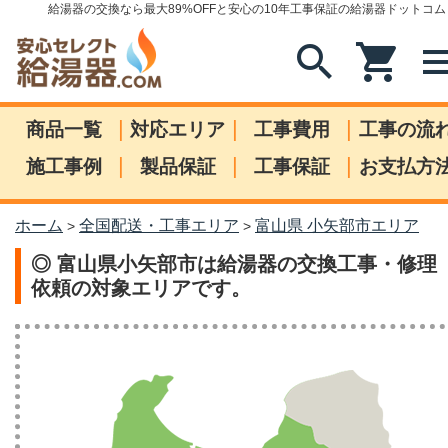
給湯器の交換なら最大89%OFFと安心の10年工事保証の給湯器ドットコム
search
shopping_cart
me
|
|
|
商品一覧
対応エリア
工事費用
工事の流
|
|
|
施工事例
製品保証
工事保証
お支払方
ホーム
全国配送・工事エリア
富山県 小矢部市エリア
>
>
◎ 富山県小矢部市は給湯器の交換工事・修理
依頼の対象エリアです。