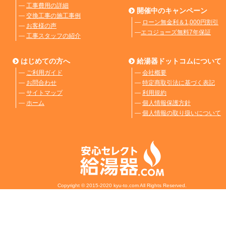
―
工事費用の詳細
開催中のキャンペーン
―
交換工事の施工事例
―
ローン無金利＆1,000円割引
―
お客様の声
―
エコジョーズ無料7年保証
―
工事スタッフの紹介
はじめての方へ
給湯器ドットコムについて
―
ご利用ガイド
―
会社概要
―
お問合わせ
―
特定商取引法に基づく表記
―
サイトマップ
―
利用規約
―
ホーム
―
個人情報保護方針
―
個人情報の取り扱いについて
Copyright © 2015-2020 kyu-to.com All Rights Reserved.