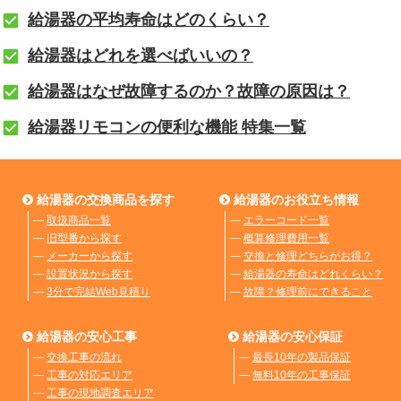
給湯器の平均寿命はどのくらい？
給湯器はどれを選べばいいの？
給湯器はなぜ故障するのか？故障の原因は？
給湯器リモコンの便利な機能 特集一覧
給湯器の交換商品を探す
給湯器のお役立ち情報
―
取扱商品一覧
―
エラーコード一覧
―
旧型番から探す
―
概算修理費用一覧
―
メーカーから探す
―
交換と修理どちらがお得？
―
設置状況から探す
―
給湯器の寿命はどれくらい？
―
3分で完結Web見積り
―
故障？修理前にできること
給湯器の安心工事
給湯器の安心保証
―
交換工事の流れ
―
最長10年の製品保証
―
工事の対応エリア
―
無料10年の工事保証
―
工事の現地調査エリア