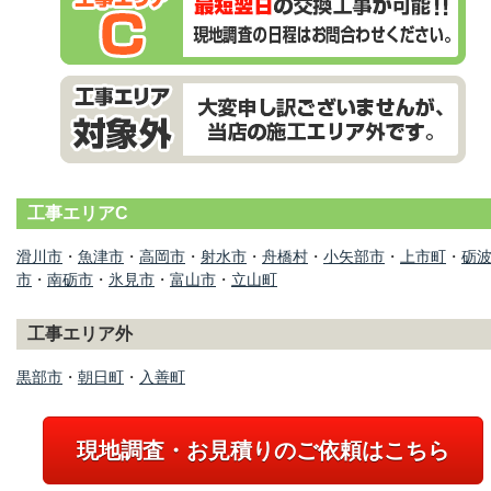
工事エリアC
滑川市
・
魚津市
・
高岡市
・
射水市
・
舟橋村
・
小矢部市
・
上市町
・
砺
市
・
南砺市
・
氷見市
・
富山市
・
立山町
工事エリア外
黒部市
・
朝日町
・
入善町
現地調査・お見積りのご依頼はこちら