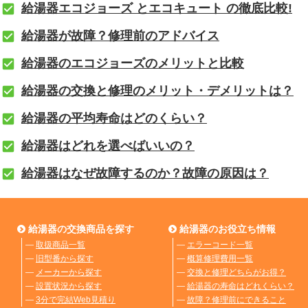
給湯器エコジョーズ とエコキュート の徹底比較!
給湯器が故障？修理前のアドバイス
給湯器のエコジョーズのメリットと比較
給湯器の交換と修理のメリット・デメリットは？
給湯器の平均寿命はどのくらい？
給湯器はどれを選べばいいの？
給湯器はなぜ故障するのか？故障の原因は？
給湯器の交換商品を探す
給湯器のお役立ち情報
―
取扱商品一覧
―
エラーコード一覧
―
旧型番から探す
―
概算修理費用一覧
―
メーカーから探す
―
交換と修理どちらがお得？
―
設置状況から探す
―
給湯器の寿命はどれくらい？
―
3分で完結Web見積り
―
故障？修理前にできること