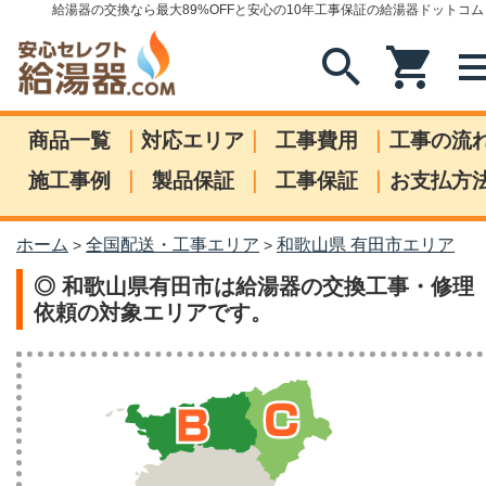
給湯器の交換なら最大89%OFFと安心の10年工事保証の給湯器ドットコム
search
shopping_cart
me
|
|
|
商品一覧
対応エリア
工事費用
工事の流
|
|
|
施工事例
製品保証
工事保証
お支払方
ホーム
全国配送・工事エリア
和歌山県 有田市エリア
>
>
◎ 和歌山県有田市は給湯器の交換工事・修理
依頼の対象エリアです。