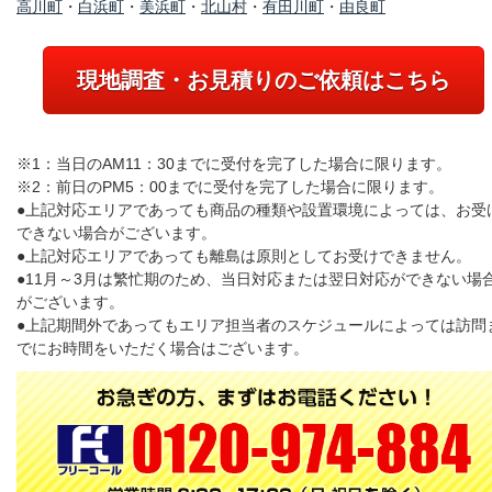
高川町
・
白浜町
・
美浜町
・
北山村
・
有田川町
・
由良町
現地調査・お見積りのご依頼はこちら
※1：当日のAM11：30までに受付を完了した場合に限ります。
※2：前日のPM5：00までに受付を完了した場合に限ります。
●上記対応エリアであっても商品の種類や設置環境によっては、お受
できない場合がございます。
●上記対応エリアであっても離島は原則としてお受けできません。
●11月～3月は繁忙期のため、当日対応または翌日対応ができない場
がございます。
●上記期間外であってもエリア担当者のスケジュールによっては訪問
でにお時間をいただく場合はございます。