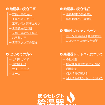
給湯器の安心工事
給湯器の安心保証
―
交換工事の流れ
―
最長10年の製品保証
―
工事の対応エリア
―
無料10年の工事保証
―
工事の現地調査エリア
―
工事費用の詳細
開催中のキャンペーン
―
交換工事の施工事例
―
ローン無金利＆1,000円割引
―
お客様の声
―
エコジョーズ無料7年保証
―
工事スタッフの紹介
はじめての方へ
給湯器ドットコムについて
―
ご利用ガイド
―
会社概要
―
お問合わせ
―
特定商取引法に基づく表記
―
サイトマップ
―
利用規約
―
ホーム
―
個人情報保護方針
―
個人情報の取り扱いについて