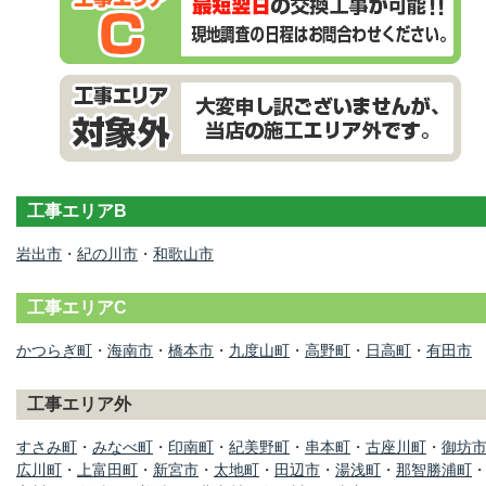
工事エリアB
岩出市
・
紀の川市
・
和歌山市
工事エリアC
かつらぎ町
・
海南市
・
橋本市
・
九度山町
・
高野町
・
日高町
・
有田市
工事エリア外
すさみ町
・
みなべ町
・
印南町
・
紀美野町
・
串本町
・
古座川町
・
御坊
広川町
・
上富田町
・
新宮市
・
太地町
・
田辺市
・
湯浅町
・
那智勝浦町