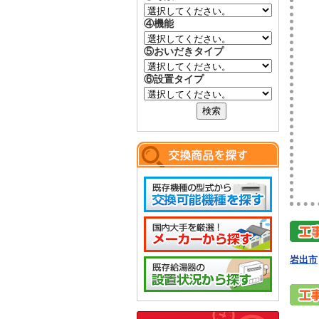
④機能
⑤おいだきタイプ
⑥設置タイプ
岩出市