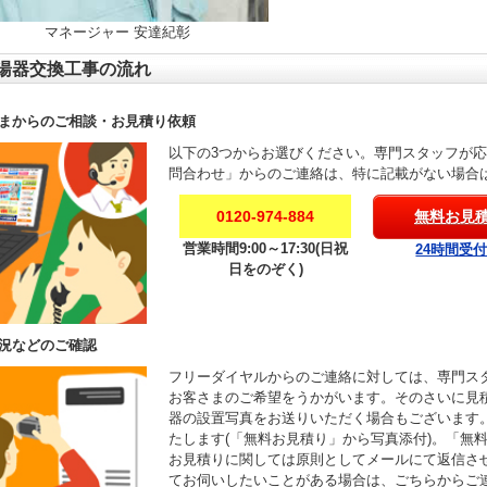
マネージャー 安達紀彰
湯器交換工事の流れ
まからのご相談・お見積り依頼
以下の3つからお選びください。専門スタッフが
問合わせ」からのご連絡は、特に記載がない場合
0120-974-884
無料お見
営業時間9:00～17:30(日祝
24時間受
日をのぞく)
況などのご確認
フリーダイヤルからのご連絡に対しては、専門ス
お客さまのご希望をうかがいます。そのさいに見
器の設置写真をお送りいただく場合もございます
たします(「無料お見積り」から写真添付)。「無
お見積りに関しては原則としてメールにて返信さ
てお伺いしたいことがある場合は、ごちらからご