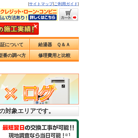
|
サイトマップ
|
ご利用ガイド
|
保証について
給湯器 Ｑ＆Ａ
型番の調べ方
修理費用と比較
頼の対象エリアです。