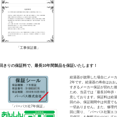
「工事保証書」
1回きりの保証料で、最長10年間製品を保証いたします！
給湯器が故障した場合にメーカ
2年です。給湯器の寿命はおお
すぎるメーカー保証が切れた
ため、当店では「最長10年(8
意しております。保証料は給湯
回のみ。保証期間中は何度で
「パーパス社7年保証」
一切ありません。また、修理
回に限り、「パーパス社製エコ
品保証」を無料でおつけして