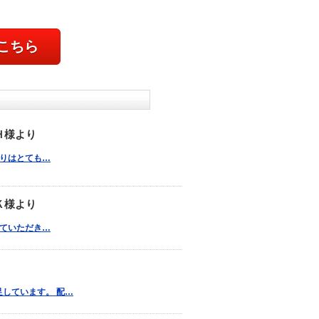
こちら
Ｈ様より
上がりはとても…
Ｋ様より
事していただき…
足しています。 配…