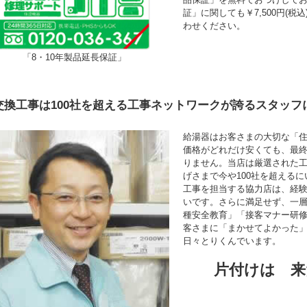
証」に関しても￥7,500円(
わせください。
「8・10年製品延長保証」
交換工事は100社を超える工事ネットワークが誇るスタッフ
給湯器はお客さまの大切な「
価格がどれだけ安くても、最
りません。当店は厳選された
げさまで今や100社を超える
工事を担当する協力店は、経験年
いです。さらに満足せず、一
種安全教育」「接客マナー研
客さまに「まかせてよかった
日々とりくんでいます。
片付けは 来