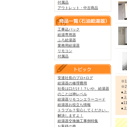
付属品
アウトレット・中古商品
工事込パック
給湯専用器
ふろ給湯器
業務用給湯器
リモコン
付属品
安達社長のプロ×ログ
※
給湯器の修理費用
※
社長は口だけ！？いや、給湯器
●
のことは神レベル
●
給湯器リモコンエラーコード
●
給湯器お役立ち情報
●
トラブル？安心してください、
解決しますよ！
給湯器交換施工事例特集
お客様の声