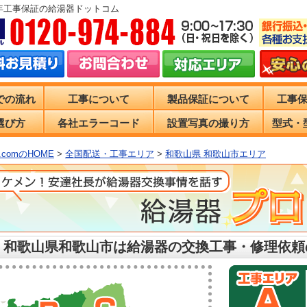
0年工事保証の給湯器ドットコム
での流れ
工事について
製品保証について
工事
選び方
各社エラーコード
設置写真の撮り方
型式・
comのHOME
>
全国配送・工事エリア
>
和歌山県 和歌山市エリア
 和歌山県和歌山市は給湯器の交換工事・修理依