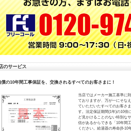
店のサービス
無償の10年間工事保証を、交換されるすべてのお客さまに！
当店ではメーカー施工基準に
ておりますが、万が一にそなえ
ていただいたすべてのお客さ
す。法定保証期間(1年)の10
ど見かけることのない特別な
信があるからできる「10年間
ください。給湯器の寿命(8-1