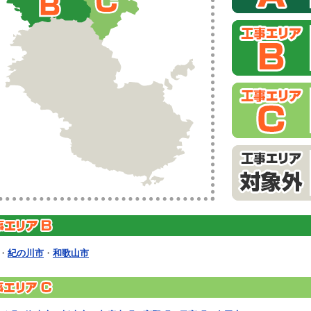
・
紀の川市
・
和歌山市