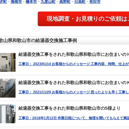
ぎ町
・
海南市
・
橋本市
・
九度山町
・
高野町
・
日高町
・
有田市
現地調査・お見積りのご依頼は
歌山県和歌山市の給湯器交換施工事例
給湯器交換工事をされた和歌山県和歌山市にお住まいの
工事日： 2023/01/14 お客様からのメッセージ 工事内容、時間、仕
給湯器交換工事をされた和歌山県和歌山市にお住まいの
工事日： 2021/11/29 お客様からのメッセージ 思ったよりも早く工
給湯器交換工事をされた和歌山県和歌山市のS様より
工事日：2018年1月12日 作業日程について、無理を聞いてもらえて満