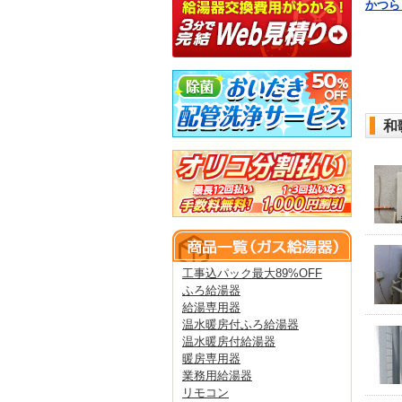
かつら
和
工事込パック最大89%OFF
ふろ給湯器
給湯専用器
温水暖房付ふろ給湯器
温水暖房付給湯器
暖房専用器
業務用給湯器
リモコン