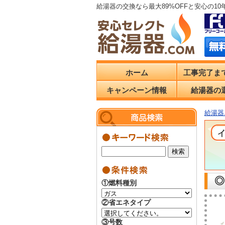
給湯器の交換なら最大89%OFFと安心の1
ホーム
工事完了ま
キャンペーン情報
給湯器の
給湯器.
◎
①燃料種別
②省エネタイプ
③号数