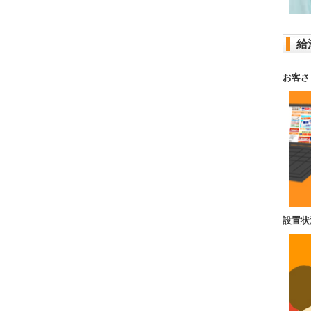
給
お客さ
設置状