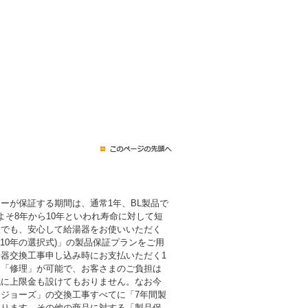
ーが保証する期間は、通常1年、BL製品で
よそ8年から10年といわれ寿命に対して短
後でも、安心して給湯器をお使いいただく
・10年の選択式)」の製品保証プランをご用
器交換工事申し込み時にお支払いただく1
も「修理」が可能で、お客さまのご負担は
代に上限金も設けてもおりません。なお今
ジョーズ」の交換工事すべてに「7年間製
おります。その他の商品に対する「製品保