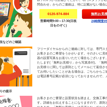
問合わせ」からのご連絡は、特に記載がない場合
0120-974-884
無料お見
営業時間9:00～17:30(日祝
24時間受
日をのぞく)
況などのご確認
フリーダイヤルからのご連絡に対しては、専門ス
お客さまのご希望をうかがいます。そのさいに見
器の設置写真をお送りいただく場合もございます
たします(「無料お見積り」から写真添付)。「無
お見積りに関しては原則としてメールにて返信さ
てお伺いしたいことがある場合は、ごちらからご
は電話番号記載が必須になっておりませんので、
りの提示
お客さまのご要望と設置状況を踏まえ、交換工事
す。詳細をお伝えすることになりますので、原則