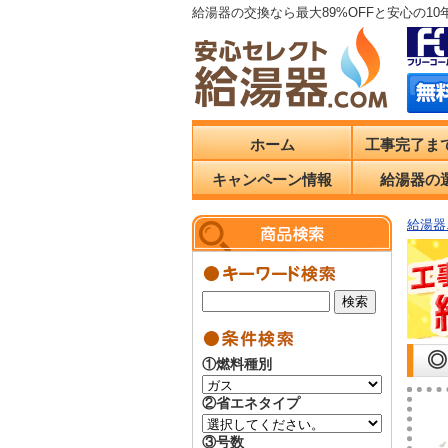
給湯器の交換なら最大89%OFFと安心の1
ホーム
工事完了ま
キャンペーン情報
給湯器の
給湯器.
◎
①燃料種別
②省エネタイプ
③号数