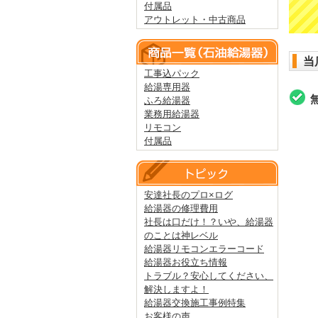
付属品
アウトレット・中古商品
当
工事込パック
給湯専用器
ふろ給湯器
業務用給湯器
リモコン
付属品
安達社長のプロ×ログ
給湯器の修理費用
社長は口だけ！？いや、給湯器
のことは神レベル
給湯器リモコンエラーコード
給湯器お役立ち情報
トラブル？安心してください、
解決しますよ！
給湯器交換施工事例特集
お客様の声