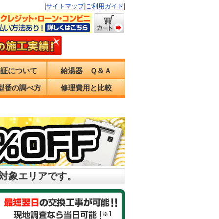
|
サイトマップ
|
ご利用ガイド
|
保証について
給湯器 Ｑ＆Ａ
型番の調べ方
修理費用と比較
の対象エリアです。