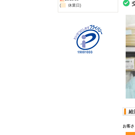
(
休業日)
給
お客さ