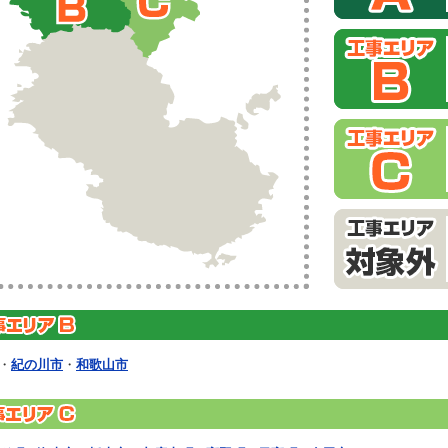
・
紀の川市
・
和歌山市