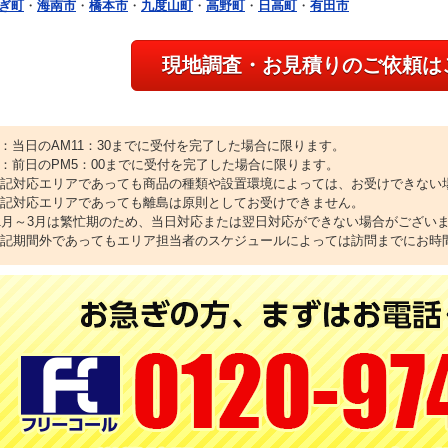
ぎ町
・
海南市
・
橋本市
・
九度山町
・
高野町
・
日高町
・
有田市
現地調査・お見積りのご依頼は
1：当日のAM11：30までに受付を完了した場合に限ります。
2：前日のPM5：00までに受付を完了した場合に限ります。
上記対応エリアであっても商品の種類や設置環境によっては、お受けできない
上記対応エリアであっても離島は原則としてお受けできません。
11月～3月は繁忙期のため、当日対応または翌日対応ができない場合がござい
上記期間外であってもエリア担当者のスケジュールによっては訪問までにお時