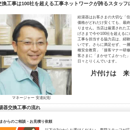
交換工事は100社を超える工事ネットワークが誇るスタッフ
給湯器はお客さまの大切な「
価格がどれだけ安くても、最
りません。当店は厳選された
げさまで今や100社を超える
工事を担当する協力店は、経験年
いです。さらに満足せず、一
種安全教育」「接客マナー研
客さまに「まかせてよかった
日々とりくんでいます。
片付けは 来
マネージャー 安達紀彰
湯器交換工事の流れ
まからのご相談・お見積り依頼
以下の3つからお選びください。専門スタッフが