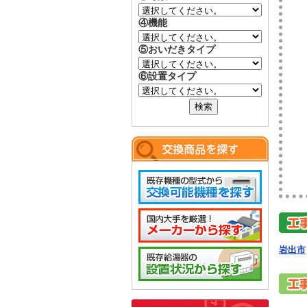
④機能
⑤おいだきタイプ
⑥設置タイプ
岩出市