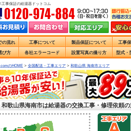
0年工事保証の給湯器ドットコム
での流れ
工事について
製品保証について
工事
選び方
各社エラーコード
設置写真の撮り方
型式・
comのHOME
>
全国配送・工事エリア
>
和歌山県 海南市エリア
 和歌山県海南市は給湯器の交換工事・修理依頼