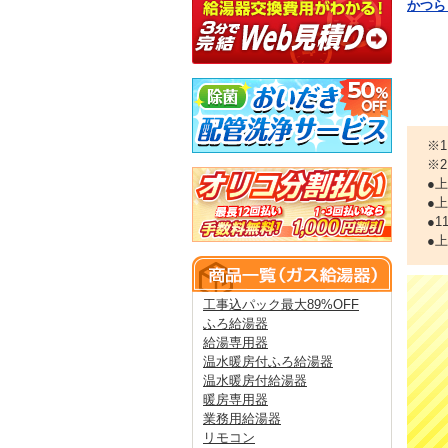
かつら
※
※
●
●
●
●
工事込パック最大89%OFF
ふろ給湯器
給湯専用器
温水暖房付ふろ給湯器
温水暖房付給湯器
暖房専用器
業務用給湯器
リモコン