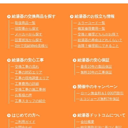
給湯器の交換商品を探す
給湯器のお役立ち情報
―
取扱商品一覧
―
エラーコード一覧
―
旧型番から探す
―
概算修理費用一覧
―
メーカーから探す
―
交換と修理どちらがお得？
―
設置状況から探す
―
給湯器の寿命はどれくらい？
―
3分で完結Web見積り
―
故障？修理前にできること
給湯器の安心工事
給湯器の安心保証
―
交換工事の流れ
―
最長10年の製品保証
―
工事の対応エリア
―
無料10年の工事保証
―
工事の現地調査エリア
―
工事費用の詳細
開催中のキャンペーン
―
交換工事の施工事例
―
ローン無金利＆1,000円割引
―
お客様の声
―
エコジョーズ無料7年保証
―
工事スタッフの紹介
はじめての方へ
給湯器ドットコムについて
―
ご利用ガイド
―
会社概要
―
お問合わせ
―
特定商取引法に基づく表記