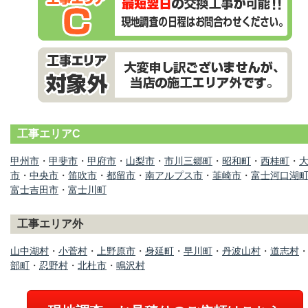
工事エリアC
甲州市
・
甲斐市
・
甲府市
・
山梨市
・
市川三郷町
・
昭和町
・
西桂町
・
市
・
中央市
・
笛吹市
・
都留市
・
南アルプス市
・
韮崎市
・
富士河口湖
富士吉田市
・
富士川町
工事エリア外
山中湖村
・
小菅村
・
上野原市
・
身延町
・
早川町
・
丹波山村
・
道志村
部町
・
忍野村
・
北杜市
・
鳴沢村