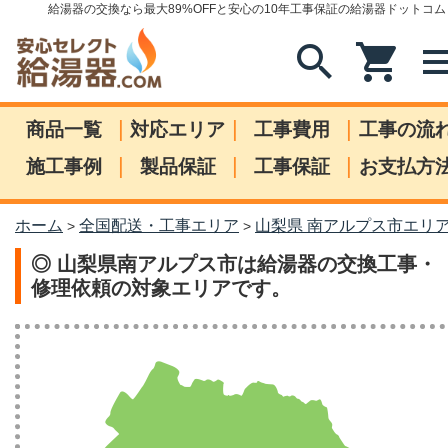
給湯器の交換なら最大89%OFFと安心の10年工事保証の給湯器ドットコム
search
shopping_cart
me
|
|
|
商品一覧
対応エリア
工事費用
工事の流
|
|
|
施工事例
製品保証
工事保証
お支払方
ホーム
全国配送・工事エリア
山梨県 南アルプス市エリ
>
>
◎ 山梨県南アルプス市は給湯器の交換工事・
修理依頼の対象エリアです。