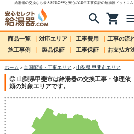
給湯器の交換なら最大89%OFFと安心の10年工事保証の給湯器ドットコム
search
shopping_cart
me
|
|
|
商品一覧
対応エリア
工事費用
工事の流
|
|
|
施工事例
製品保証
工事保証
お支払方
ホーム
全国配送・工事エリア
山梨県 甲斐市エリア
>
>
◎ 山梨県甲斐市は給湯器の交換工事・修理依
頼の対象エリアです。