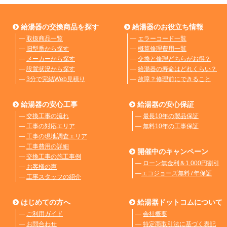
給湯器の交換商品を探す
給湯器のお役立ち情報
―
取扱商品一覧
―
エラーコード一覧
―
旧型番から探す
―
概算修理費用一覧
―
メーカーから探す
―
交換と修理どちらがお得？
―
設置状況から探す
―
給湯器の寿命はどれくらい？
―
3分で完結Web見積り
―
故障？修理前にできること
給湯器の安心工事
給湯器の安心保証
―
交換工事の流れ
―
最長10年の製品保証
―
工事の対応エリア
―
無料10年の工事保証
―
工事の現地調査エリア
―
工事費用の詳細
開催中のキャンペーン
―
交換工事の施工事例
―
ローン無金利＆1,000円割引
―
お客様の声
―
エコジョーズ無料7年保証
―
工事スタッフの紹介
はじめての方へ
給湯器ドットコムについて
―
ご利用ガイド
―
会社概要
―
お問合わせ
―
特定商取引法に基づく表記