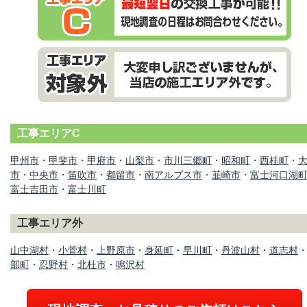
工事エリアC
甲州市
・
甲斐市
・
甲府市
・
山梨市
・
市川三郷町
・
昭和町
・
西桂町
・
市
・
中央市
・
笛吹市
・
都留市
・
南アルプス市
・
韮崎市
・
富士河口湖
富士吉田市
・
富士川町
工事エリア外
山中湖村
・
小菅村
・
上野原市
・
身延町
・
早川町
・
丹波山村
・
道志村
部町
・
忍野村
・
北杜市
・
鳴沢村