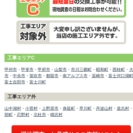
工事エリアC
甲州市
・
甲斐市
・
甲府市
・
山梨市
・
市川三郷町
・
昭和町
・
西桂町
・
市
・
中央市
・
笛吹市
・
都留市
・
南アルプス市
・
韮崎市
・
富士河口湖
富士吉田市
・
富士川町
工事エリア外
山中湖村
・
小菅村
・
上野原市
・
身延町
・
早川町
・
丹波山村
・
道志村
部町
・
忍野村
・
北杜市
・
鳴沢村