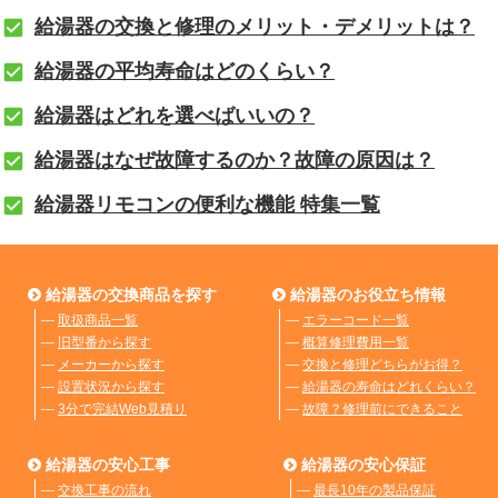
給湯器の交換と修理のメリット・デメリットは？
給湯器の平均寿命はどのくらい？
給湯器はどれを選べばいいの？
給湯器はなぜ故障するのか？故障の原因は？
給湯器リモコンの便利な機能 特集一覧
給湯器の交換商品を探す
給湯器のお役立ち情報
―
取扱商品一覧
―
エラーコード一覧
―
旧型番から探す
―
概算修理費用一覧
―
メーカーから探す
―
交換と修理どちらがお得？
―
設置状況から探す
―
給湯器の寿命はどれくらい？
―
3分で完結Web見積り
―
故障？修理前にできること
給湯器の安心工事
給湯器の安心保証
―
交換工事の流れ
―
最長10年の製品保証