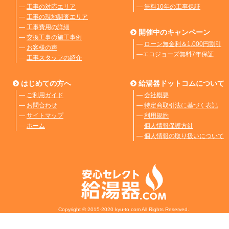
―
工事の対応エリア
―
無料10年の工事保証
―
工事の現地調査エリア
―
工事費用の詳細
開催中のキャンペーン
―
交換工事の施工事例
―
ローン無金利＆1,000円割引
―
お客様の声
―
エコジョーズ無料7年保証
―
工事スタッフの紹介
はじめての方へ
給湯器ドットコムについて
―
ご利用ガイド
―
会社概要
―
お問合わせ
―
特定商取引法に基づく表記
―
サイトマップ
―
利用規約
―
ホーム
―
個人情報保護方針
―
個人情報の取り扱いについて
Copyright © 2015-2020 kyu-to.com All Rights Reserved.