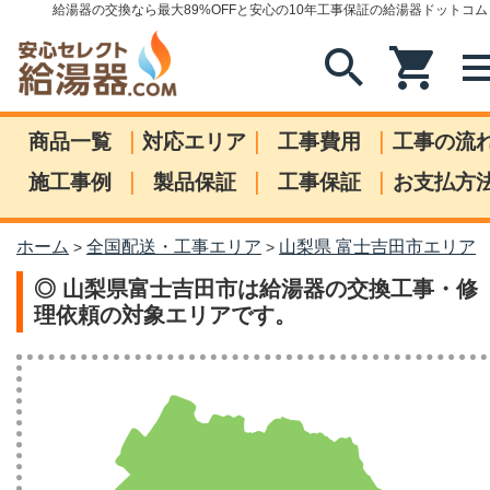
給湯器の交換なら最大89%OFFと安心の10年工事保証の給湯器ドットコム
search
shopping_cart
me
|
|
|
商品一覧
対応エリア
工事費用
工事の流
|
|
|
施工事例
製品保証
工事保証
お支払方
ホーム
全国配送・工事エリア
山梨県 富士吉田市エリア
>
>
◎ 山梨県富士吉田市は給湯器の交換工事・修
理依頼の対象エリアです。