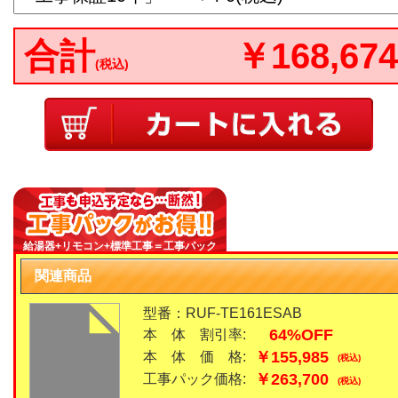
合計
￥168,674
(税込)
給湯器+リモコン+標準工事＝工事パック
関連商品
型番：RUF-TE161ESAB
64%OFF
本 体 割引率:
￥155,985
本 体 価 格:
(税込)
￥263,700
工事パック価格:
(税込)