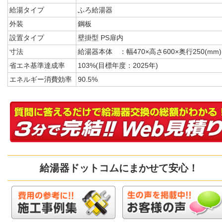
給湯タイプ
ふろ給湯器
外装
鋼板
設置タイプ
壁掛型 PS扉内
寸法
給湯器本体 ：幅470×高さ600×奥行250(mm)
省エネ基準達成率
103%(目標年度：2025年)
エネルギー消費効率
90.5%
給湯器ドットコムにまかせて安心！