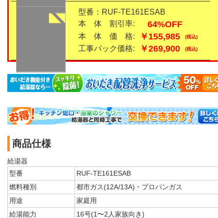
型番：RUF-TE161ESAB
64%OFF
本 体 割引率:
￥155,985
本 体 価 格:
(税込)
￥269,900
工事パック価格:
(税込)
商品仕様
給湯器
型番
RUF-TE161ESAB
燃料種別
都市ガス(12A/13A)・プロパンガス
用途
家庭用
給湯能力
16号(1〜2人家族向き)