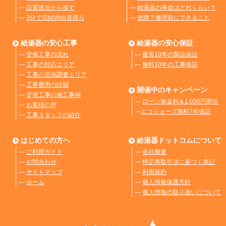
―
設置状況から探す
―
給湯器の寿命はどれくらい？
―
3分で完結Web見積り
―
故障？修理前にできること
給湯器の安心工事
給湯器の安心保証
―
交換工事の流れ
―
最長10年の製品保証
―
工事の対応エリア
―
無料10年の工事保証
―
工事の現地調査エリア
―
工事費用の詳細
開催中のキャンペーン
―
交換工事の施工事例
―
ローン無金利＆1,000円割引
―
お客様の声
―
エコジョーズ無料7年保証
―
工事スタッフの紹介
はじめての方へ
給湯器ドットコムについて
―
ご利用ガイド
―
会社概要
―
お問合わせ
―
特定商取引法に基づく表記
―
サイトマップ
―
利用規約
―
ホーム
―
個人情報保護方針
―
個人情報の取り扱いについて