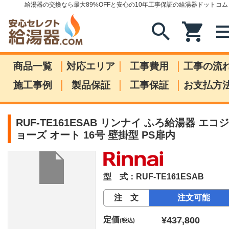
給湯器の交換なら最大89%OFFと安心の10年工事保証の給湯器ドットコム
search
shopping_cart
me
|
|
|
商品一覧
対応エリア
工事費用
工事の流
|
|
|
施工事例
製品保証
工事保証
お支払方
RUF-TE161ESAB リンナイ ふろ給湯器 エコジ
ョーズ オート 16号 壁掛型 PS扉内
型 式：RUF-TE161ESAB
注 文
注文可能
定価
¥437,800
(税込)