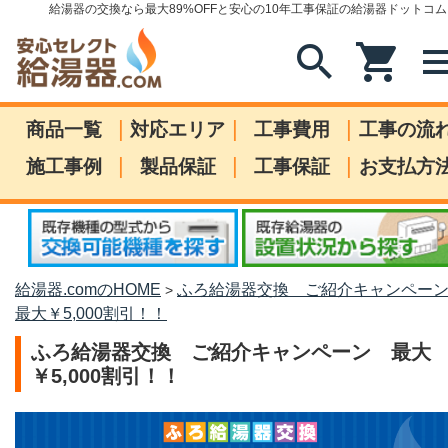
給湯器の交換なら最大89%OFFと安心の10年工事保証の給湯器ドットコム
search
shopping_cart
me
|
|
|
商品一覧
対応エリア
工事費用
工事の流
|
|
|
施工事例
製品保証
工事保証
お支払方
給湯器.comのHOME
ふろ給湯器交換 ご紹介キャンペ
>
最大￥5,000割引！！
ふろ給湯器交換 ご紹介キャンペーン 最大
￥5,000割引！！