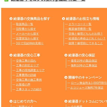
給湯器の交換商品を探す
給湯器のお役立ち情報
―
取扱商品一覧
―
エラーコード一覧
―
旧型番から探す
―
概算修理費用一覧
―
メーカーから探す
―
交換と修理どちらがお得？
―
設置状況から探す
―
給湯器の寿命はどれくらい？
―
3分で完結Web見積り
―
故障？修理前にできること
給湯器の安心工事
給湯器の安心保証
―
交換工事の流れ
―
最長10年の製品保証
―
工事の対応エリア
―
無料10年の工事保証
―
工事の現地調査エリア
―
工事費用の詳細
開催中のキャンペーン
―
交換工事の施工事例
―
ローン無金利＆1,000円割引
―
お客様の声
―
エコジョーズ無料7年保証
―
工事スタッフの紹介
はじめての方へ
給湯器ドットコムについ
―
ご利用ガイド
―
会社概要