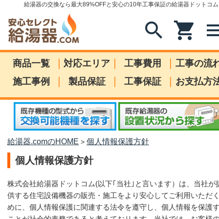
給湯器の交換なら最大89%OFFと安心の10年工事保証の給湯器ドットコム
search
shopping_cart
me
|
|
|
商品一覧
対応エリア
工事費用
工事の流
|
|
|
施工事例
製品保証
工事保証
お支払方
給湯器.comのHOME
個人情報保護方針
>
個人情報保護方針
株式会社給湯器ドットコム(以下｢当社｣と言います）は、当社が
供する住宅設備機器の販売・施工をより安心してご利用いただ
めに、個人情報保護に関連する法令を遵守し、個人情報を保護
ことが社会的責務であると考えております。当社では、お客様