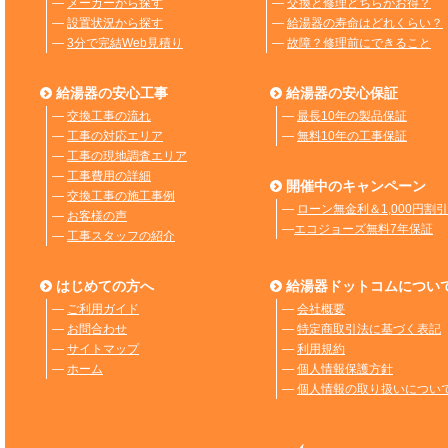
―
メーカーから探す
―
交換と修理どちらがお得？
―
設置状況から探す
―
給湯器の寿命はどれくらい？
―
3分で完結Web見積り
―
故障？修理前にできること
給湯器の安心工事
給湯器の安心保証
―
交換工事の流れ
―
最長10年の製品保証
―
工事の対応エリア
―
無料10年の工事保証
―
工事の現地調査エリア
―
工事費用の詳細
開催中のキャンペーン
―
交換工事の施工事例
―
ローン無金利＆1,000円割引
―
お客様の声
―
エコジョーズ無料7年保証
―
工事スタッフの紹介
はじめての方へ
給湯器ドットコムについ
―
ご利用ガイド
―
会社概要
―
お問合わせ
―
特定商取引法に基づく表記
―
サイトマップ
―
利用規約
―
ホーム
―
個人情報保護方針
―
個人情報の取り扱いについ