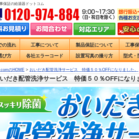
工事保証の給湯器ドットコム
での流れ
工事について
製品保証について
工事
選び方
各社エラーコード
設置写真の撮り方
型式・
comのHOME
>
おいだき配管洗浄サービス 特価５０％OFFになりました。
いだき配管洗浄サービス 特価５０％OFFになり