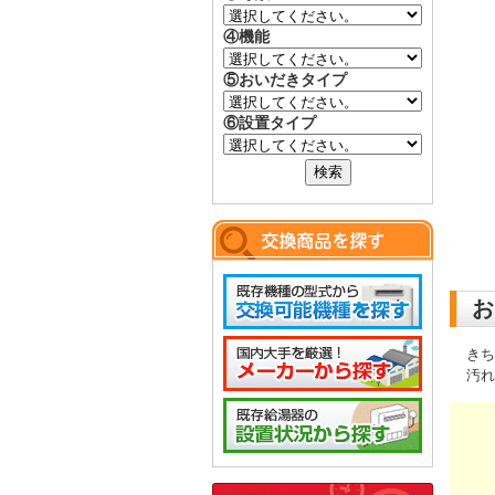
④機能
⑤おいだきタイプ
⑥設置タイプ
お
きち
汚れ