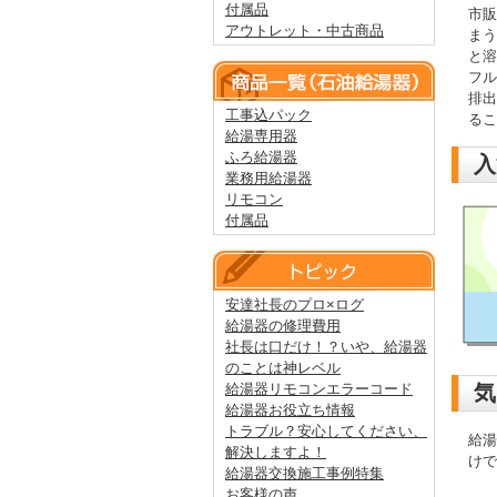
付属品
市販
アウトレット・中古商品
まう
と溶
フル
排出
工事込パック
るこ
給湯専用器
ふろ給湯器
入
業務用給湯器
リモコン
付属品
安達社長のプロ×ログ
給湯器の修理費用
社長は口だけ！？いや、給湯器
のことは神レベル
給湯器リモコンエラーコード
気
給湯器お役立ち情報
トラブル？安心してください、
給湯
解決しますよ！
けで
給湯器交換施工事例特集
お客様の声