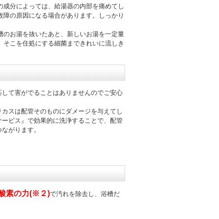
の成分によっては、給湯器の内部を痛めてし
故障の原因になる場合があります。しっかり
槽のお湯を抜いたあと、新しいお湯を一定量
、そこを住処にする細菌まできれいに流しき
応して害がでることはありませんのでご安心
りカスは配管そのものにダメージを与えてし
サービス』で効果的に洗浄することで、配管
つながります。
酸素の力(※２)
で汚れを除去し、浴槽だ