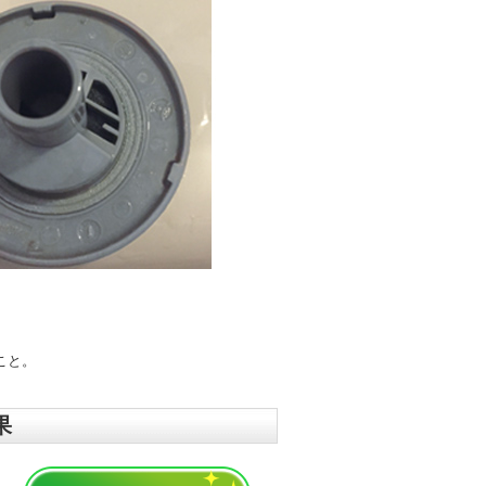
こと。
果