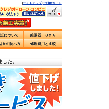
|
サイトマップ
|
ご利用ガイド
|
保証について
給湯器 Ｑ＆Ａ
型番の調べ方
修理費用と比較
ました。