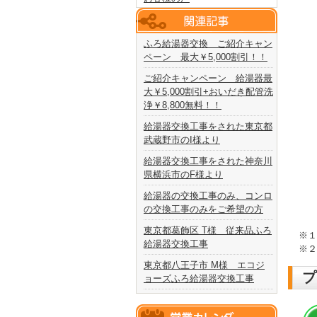
ふろ給湯器交換 ご紹介キャン
ペーン 最大￥5,000割引！！
ご紹介キャンペーン 給湯器最
大￥5,000割引+おいだき配管洗
浄￥8,800無料！！
給湯器交換工事をされた東京都
武蔵野市のI様より
給湯器交換工事をされた神奈川
県横浜市のF様より
給湯器の交換工事のみ、コンロ
の交換工事のみをご希望の方
東京都葛飾区 T様 従来品ふろ
※１
給湯器交換工事
※２
東京都八王子市 M様 エコジ
プ
ョーズふろ給湯器交換工事