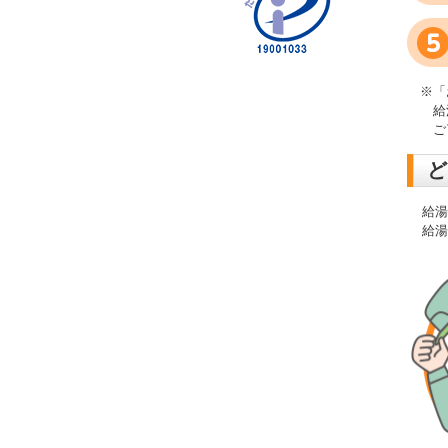
※「
給
ご
ど
給
給湯