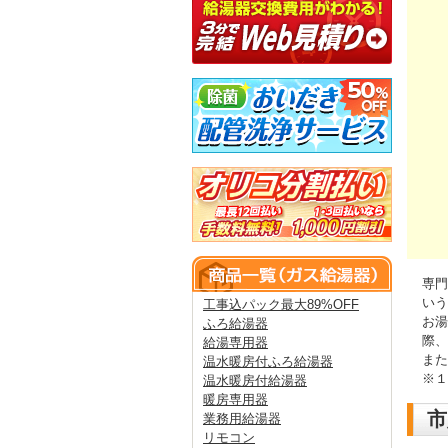
専門
いう
工事込パック最大89%OFF
お湯
ふろ給湯器
際、
給湯専用器
また
温水暖房付ふろ給湯器
※１
温水暖房付給湯器
暖房専用器
市
業務用給湯器
リモコン