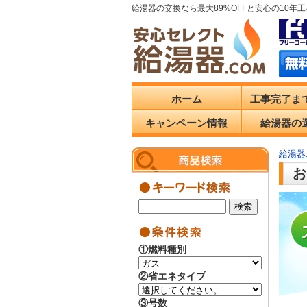
給湯器の交換なら最大89%OFFと安心の10年
ホーム
工事完了ま
キャンペーン情報
給湯器の
給湯器.
お
①燃料種別
②省エネタイプ
③号数