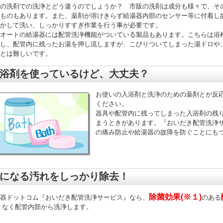
の洗剤での洗浄とどう違うのでしょうか？ 市販の洗剤は成分も様々で、そ
ものもあります。また、薬剤が溶けきらず給湯器内部のセンサー等に付着し
かして洗い、しっかりすすぎ作業を行う事が必要です。
オートの給湯器には配管洗浄機能がついている製品もあります。こちらは浴
し、配管内に残ったお湯を押し流しますが、こびりついてしまった湯ドロや
とは難しいです。
浴剤を使っているけど、大丈夫？
お使いの入浴剤と洗浄のための薬剤とが反
ください。
器具や配管内に残ってしまった入浴剤の残
まうときがあります。『おいだき配管洗浄
の痛み防止や給湯器の故障を防ぐことにも
になる汚れをしっかり除去！
除菌効果(※１)
器ドットコム『おいだき配管洗浄サービス』なら、
のある
 なく配管内部から洗浄します。