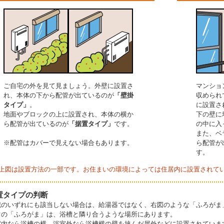
ご自宅の外を見て見ましょう。外壁に設置さ
マンショ
れ、本体の下から配管が出ているのが
「壁掛
収められ
タイプ」
。
に設置さ
地面やブロックの上に設置され、本体の横か
下の壁に
ら配管が出ているのが
「据置タイプ」
です。
の中に入
また、ベ
※配管はカバーで見えない場合もあります。
ら配管が
す。
上図は設置方法の一部です。お住まいの環境によっては住居内に設置されて
置タイプの判断
記のいずれにも該当しない場合は、給湯器ではなく、右図のような「ふろがま
常の「ふろがま」は、浴槽と隣り合うような場所にあります。
室内なら浴槽の横、浴室外なら浴槽横の壁を挟んだ屋外などに設置されていま