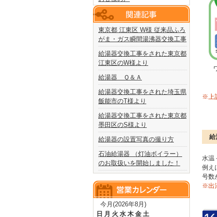
東京都 江東区 W様 従来品ふろ
がま・ガス瞬間湯沸器交換工事
給湯器交換工事をされた東京都
江東区のW様より
給湯器 Ｑ＆Ａ
給湯器交換工事をされた埼玉県
※上
飯能市のT様より
給湯器交換工事をされた東京都
墨田区のS様より
給
給湯器の設置写真の撮り方
石油給湯器 （灯油ボイラー）
水温
のお取扱いを開始しました！
例え
号数
※出
今月(2026年8月)
日
月
火
水
木
金
土