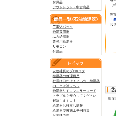
付属品
（
アウトレット・中古商品
設
「
お
工事込パック
給湯専用器
ふろ給湯器
業務用給湯器
リモコン
付属品
安達社長のプロ×ログ
給湯器の修理費用
社長は口だけ！？いや、給湯器
のことは神レベル
②
給湯器リモコンエラーコード
トラブル？安心してください、
現在
解決しますよ！
給湯器お役立ち情報
給湯器交換施工事例特集
お客様の声