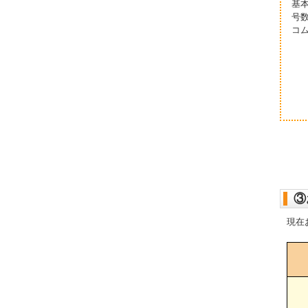
基
号
コ
③
現在