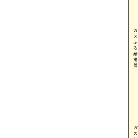
ガ
ス
ふ
ろ
給
湯
器
ガ
ス