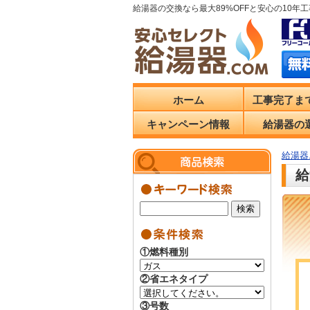
給湯器の交換なら最大89%OFFと安心の10年
ホーム
工事完了ま
キャンペーン情報
給湯器の
給湯器.
給
①燃料種別
②省エネタイプ
③号数