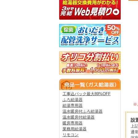
工事込パック最大89%OFF
ふろ給湯器
※
給湯専用器
温水暖房付ふろ給湯器
温水暖房付給湯器
設
暖房専用器
上
業務用給湯器
通
リモコン
浴