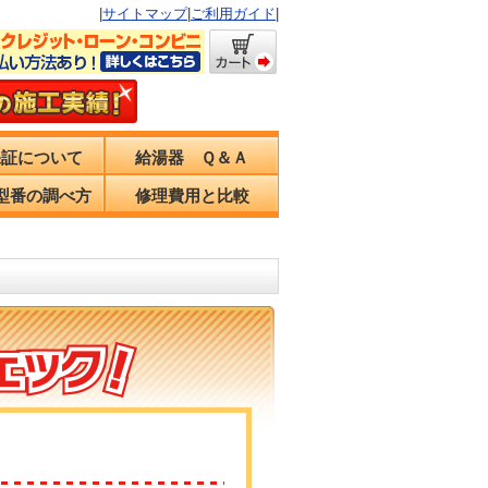
|
サイトマップ
|
ご利用ガイド
|
保証について
給湯器 Ｑ＆Ａ
型番の調べ方
修理費用と比較