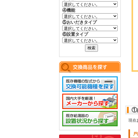
④機能
⑤おいだきタイプ
⑥設置タイプ
①
現在
戸