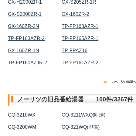
GX-H2000ZR-1
GX-S205ZR-1R
GX-S2000ZR-1
GX-160ZR-2
GX-160ZR-2N
TP-FP163AZR-1
TP-FP163AZR-2
TP-FP165AZR-1
GX-160ZR-1N
TP-FPAZ16
TP-FP160AZJR-2
TP-FP161AZR-2
ノーリツの旧品番給湯器 100件/3267件
GQ-3210WX
GQ-3211WXQ(即湯)
GQ-3200WM
GQ-321WQ(即湯)