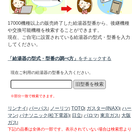
17000機種以上の販売終了した給湯器型番から、後継機種
や交換可能機種を検索することができます。
現在、ご自宅に設置されている給湯器の型式・型番を入力
してください。
「給湯器の型式・型番の調べ方」
をチェックする
現在ご利用の給湯器の型番を入力ください。
※部分一致で検索できます。
リンナイ
パーパス
ノーリツ
TOTO
ガスター(INAX)
ハー
|
|
|
|
|
マン
パナソニック(松下電器)
日立
パロマ
東京ガス
大阪
|
|
|
|
|
ガス
|
下記の品番は全体の一部です。表示されていない場合は検索窓より