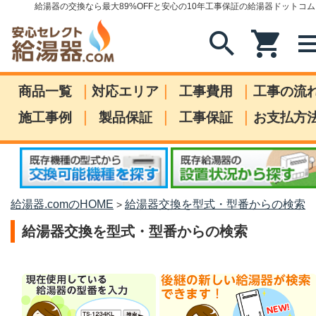
給湯器の交換なら最大89%OFFと安心の10年工事保証の給湯器ドットコム
search
shopping_cart
me
|
|
|
商品一覧
対応エリア
工事費用
工事の流
|
|
|
施工事例
製品保証
工事保証
お支払方
給湯器.comのHOME
給湯器交換を型式・型番からの検索
>
給湯器交換を型式・型番からの検索