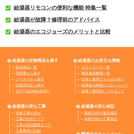
給湯器リモコンの便利な機能 特集一覧
給湯器が故障？修理前のアドバイス
給湯器のエコジョーズのメリットと比較
給湯器の交換商品を探す
給湯器のお役立ち情報
―
取扱商品一覧
―
エラーコード一覧
―
旧型番から探す
―
概算修理費用一覧
―
メーカーから探す
―
交換と修理どちらがお得？
―
設置状況から探す
―
給湯器の寿命はどれくらい？
―
3分で完結Web見積り
―
故障？修理前にできること
給湯器の安心工事
給湯器の安心保証
―
交換工事の流れ
―
最長10年の製品保証
―
工事の対応エリア
―
無料10年の工事保証
―
工事の現地調査エリア
―
工事費用の詳細