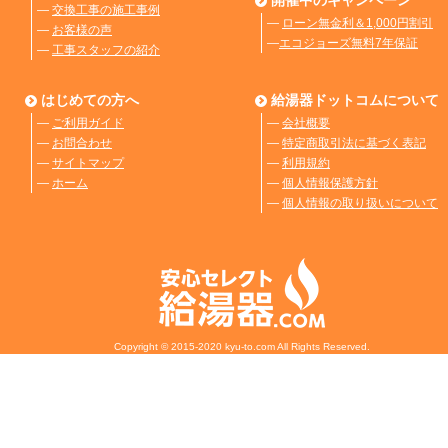
開催中のキャンペーン
―
交換工事の施工事例
―
ローン無金利＆1,000円割引
―
お客様の声
―
エコジョーズ無料7年保証
―
工事スタッフの紹介
はじめての方へ
給湯器ドットコムについて
―
ご利用ガイド
―
会社概要
―
お問合わせ
―
特定商取引法に基づく表記
―
サイトマップ
―
利用規約
―
ホーム
―
個人情報保護方針
―
個人情報の取り扱いについて
Copyright © 2015-2020 kyu-to.com All Rights Reserved.