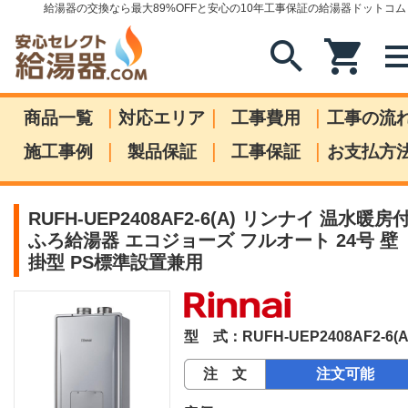
給湯器の交換なら最大89%OFFと安心の10年工事保証の給湯器ドットコム
search
shopping_cart
me
|
|
|
商品一覧
対応エリア
工事費用
工事の流
|
|
|
施工事例
製品保証
工事保証
お支払方
RUFH-UEP2408AF2-6(A) リンナイ 温水暖房
ふろ給湯器 エコジョーズ フルオート 24号 壁
掛型 PS標準設置兼用
型 式：RUFH-UEP2408AF2-6(A
注 文
注文可能