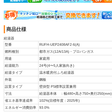
商品仕様
給湯器
型番
RUFH-UEP2408AF2-6(A)
燃料種別
都市ガス(12A/13A)・プロパンガス
用途
家庭用
給湯能力
24号(4〜5人家族向き)
給湯タイプ
温水暖房付ふろ給湯器
外装
鋼板
設置タイプ
壁掛型 PS標準設置兼用
寸法
給湯器本体 ：幅480×高さ750×奥行250(mm)
省エネ基準達成率
102%(目標年度：2025年)
エネルギー消費効率
93.0%