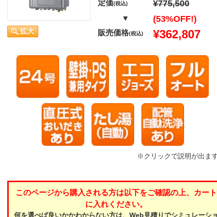
定価
¥775,500
(税込)
▼
(53%OFF!)
¥362,807
販売価格
(税込)
※クリックで説明が出ま
このページから購入される方は以下をご確認の上、カート
に入れください。
何を選べば良いかかわからない方は、Web見積りでシミュレーシ