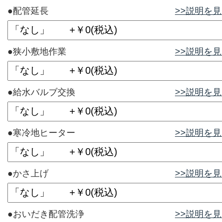
●配管延長
>>説明を
●狭小敷地作業
>>説明を
●給水バルブ交換
>>説明を
●寒冷地ヒーター
>>説明を
●かさ上げ
>>説明を
●おいだき配管洗浄
>>説明を