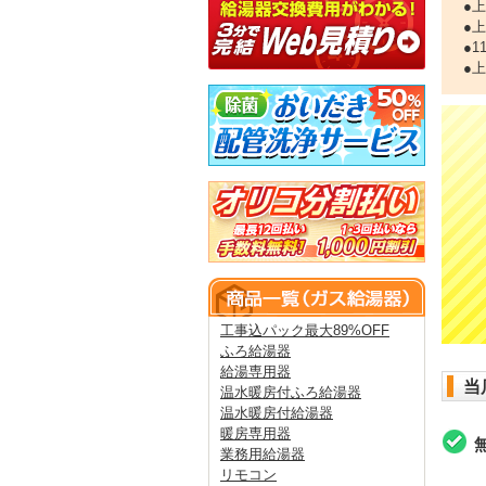
●
●
●
●
工事込パック最大89%OFF
ふろ給湯器
給湯専用器
当
温水暖房付ふろ給湯器
温水暖房付給湯器
暖房専用器
業務用給湯器
リモコン