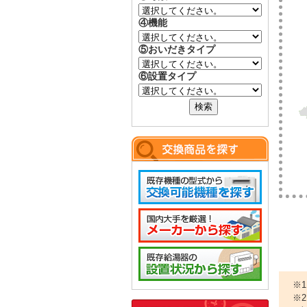
④機能
⑤おいだきタイプ
⑥設置タイプ
※
※