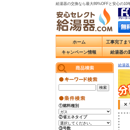
給湯器の交換なら最大89%OFFと安心の1
ホーム
工事完了ま
キャンペーン情報
給湯器の
給湯器.
×
①燃料種別
②省エネタイプ
③号数