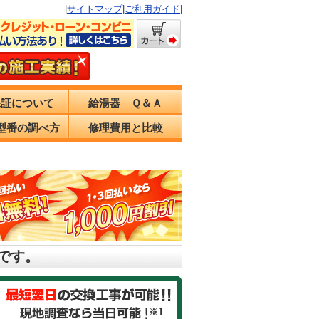
|
サイトマップ
|
ご利用ガイド
|
保証について
給湯器 Ｑ＆Ａ
型番の調べ方
修理費用と比較
です。