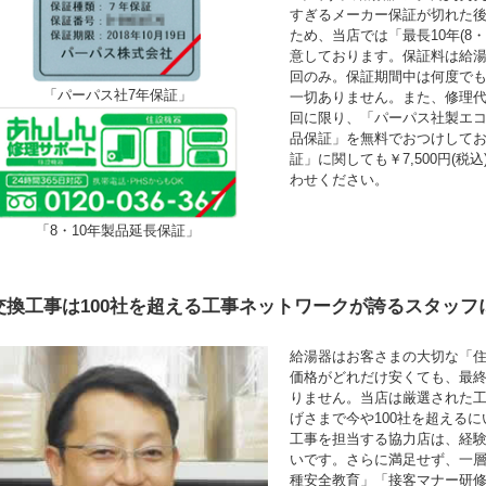
すぎるメーカー保証が切れた
ため、当店では「最長10年(8
意しております。保証料は給湯
回のみ。保証期間中は何度で
「パーパス社7年保証」
一切ありません。また、修理
回に限り、「パーパス社製エコ
品保証」を無料でおつけして
証」に関しても￥7,500円(
わせください。
「8・10年製品延長保証」
交換工事は100社を超える工事ネットワークが誇るスタッフ
給湯器はお客さまの大切な「
価格がどれだけ安くても、最
りません。当店は厳選された
げさまで今や100社を超える
工事を担当する協力店は、経験年
いです。さらに満足せず、一
種安全教育」「接客マナー研