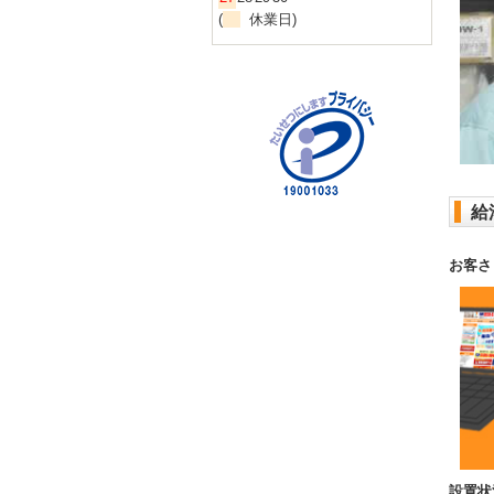
(
休業日)
給
お客さ
設置状