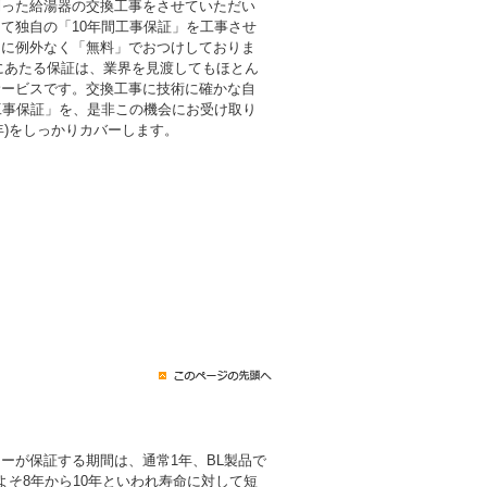
則った給湯器の交換工事をさせていただい
て独自の「10年間工事保証」を工事させ
まに例外なく「無料」でおつけしておりま
倍にあたる保証は、業界を見渡してもほとん
サービスです。交換工事に技術に確かな自
工事保証」を、是非この機会にお受け取り
0年)をしっかりカバーします。
ーが保証する期間は、通常1年、BL製品で
よそ8年から10年といわれ寿命に対して短