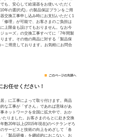
後でも、安心して給湯器をお使いいただく
・10年の選択式)」の製品保証プランをご用
器交換工事申し込み時にお支払いただく1
も「修理」が可能で、お客さまのご負担は
代に上限金も設けてもおりません。なお今
ジョーズ」の交換工事すべてに「7年間製
おります。その他の商品に対する「製品保
税込)～ご用意しております。お気軽にお問合
にお任せください！
住居」に工事によって取り付けます。商品
終的な工事が「ずさん」であれば意味があ
工事ネットワークを全国に拡大中で、おか
にいたりました。お客さまのもとに赴き交換
数20年以上(2015年現在)のベテランぞろ
層のサービスと技術の向上をめざして「各
修」「製品研修」を継続的におこない、お