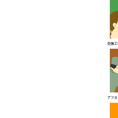
交換工
アフタ