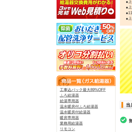
●
●
●
●
工事込パック最大89%OFF
ふろ給湯器
給湯専用器
当
温水暖房付ふろ給湯器
温水暖房付給湯器
暖房専用器
業務用給湯器
リモコン