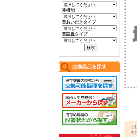
④機能
⑤おいだきタイプ
⑥設置タイプ
※
※