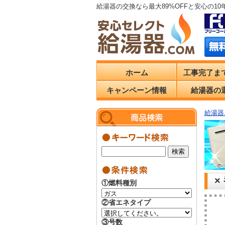
給湯器の交換なら最大89%OFFと安心の1
ホーム
工事完了ま
キャンペーン情報
給湯器の
給湯器.
×
①燃料種別
②省エネタイプ
③号数