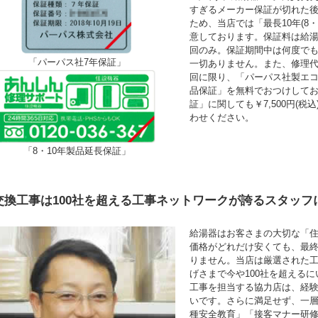
すぎるメーカー保証が切れた
ため、当店では「最長10年(8
意しております。保証料は給湯
回のみ。保証期間中は何度で
「パーパス社7年保証」
一切ありません。また、修理
回に限り、「パーパス社製エコ
品保証」を無料でおつけして
証」に関しても￥7,500円(
わせください。
「8・10年製品延長保証」
交換工事は100社を超える工事ネットワークが誇るスタッフ
給湯器はお客さまの大切な「
価格がどれだけ安くても、最
りません。当店は厳選された
げさまで今や100社を超える
工事を担当する協力店は、経験年
いです。さらに満足せず、一
種安全教育」「接客マナー研