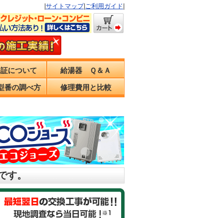
|
サイトマップ
|
ご利用ガイド
|
保証について
給湯器 Ｑ＆Ａ
型番の調べ方
修理費用と比較
です。