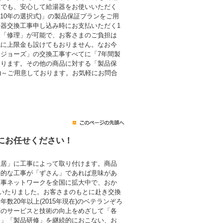
後でも、安心して給湯器をお使いいただく
・10年の選択式)」の製品保証プランをご用
器交換工事申し込み時にお支払いただく1
も「修理」が可能で、お客さまのご負担は
代に上限金も設けてもおりません。なお今
ジョーズ」の交換工事すべてに「7年間製
おります。その他の商品に対する「製品保
税込)～ご用意しております。お気軽にお問合
にお任せください！
住居」に工事によって取り付けます。商品
終的な工事が「ずさん」であれば意味があ
工事ネットワークを全国に拡大中で、おか
にいたりました。お客さまのもとに赴き交換
数20年以上(2015年現在)のベテランぞろ
層のサービスと技術の向上をめざして「各
修」「製品研修」を継続的におこない、お