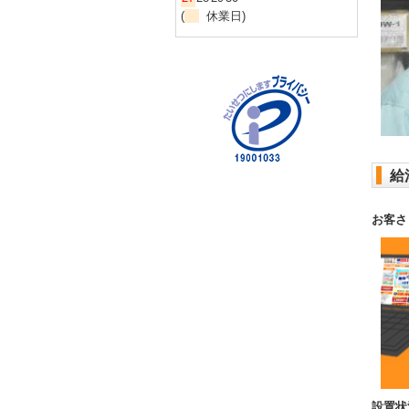
(
休業日)
給
お客さ
設置状