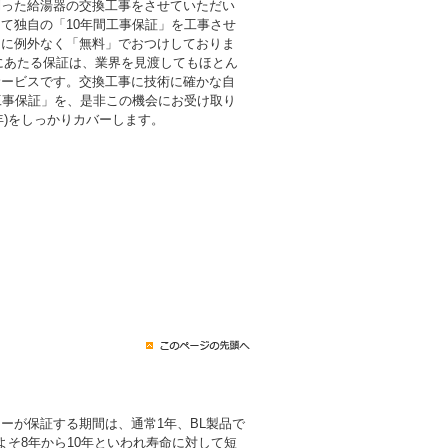
則った給湯器の交換工事をさせていただい
て独自の「10年間工事保証」を工事させ
まに例外なく「無料」でおつけしておりま
倍にあたる保証は、業界を見渡してもほとん
サービスです。交換工事に技術に確かな自
工事保証」を、是非この機会にお受け取り
0年)をしっかりカバーします。
ーが保証する期間は、通常1年、BL製品で
よそ8年から10年といわれ寿命に対して短