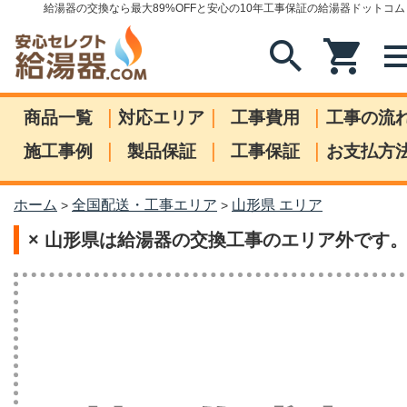
給湯器の交換なら最大89%OFFと安心の10年工事保証の給湯器ドットコム
search
shopping_cart
me
|
|
|
商品一覧
対応エリア
工事費用
工事の流
|
|
|
施工事例
製品保証
工事保証
お支払方
ホーム
全国配送・工事エリア
山形県 エリア
>
>
× 山形県は給湯器の交換工事のエリア外です