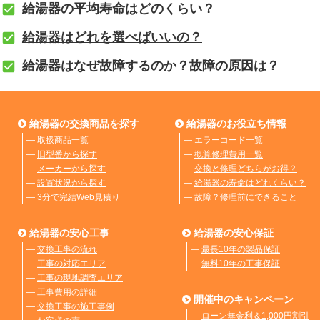
給湯器の平均寿命はどのくらい？
給湯器はどれを選べばいいの？
給湯器はなぜ故障するのか？故障の原因は？
給湯器の交換商品を探す
給湯器のお役立ち情報
―
取扱商品一覧
―
エラーコード一覧
―
旧型番から探す
―
概算修理費用一覧
―
メーカーから探す
―
交換と修理どちらがお得？
―
設置状況から探す
―
給湯器の寿命はどれくらい？
―
3分で完結Web見積り
―
故障？修理前にできること
給湯器の安心工事
給湯器の安心保証
―
交換工事の流れ
―
最長10年の製品保証
―
工事の対応エリア
―
無料10年の工事保証
―
工事の現地調査エリア
―
工事費用の詳細
開催中のキャンペーン
―
交換工事の施工事例
―
ローン無金利＆1,000円割引