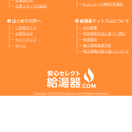
―
お客様の声
―
エコジョーズ無料7年保証
―
工事スタッフの紹介
はじめての方へ
給湯器ドットコムについて
―
ご利用ガイド
―
会社概要
―
お問合わせ
―
特定商取引法に基づく表記
―
サイトマップ
―
利用規約
―
ホーム
―
個人情報保護方針
―
個人情報の取り扱いについて
Copyright © 2015-2020 kyu-to.com All Rights Reserved.