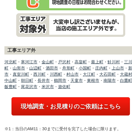
工事エリア外
河北町
・
寒河江市
・
金山町
・
戸沢村
・
高畠町
・
最上町
・
鮭川村
・
三
町
・
山形市
・
山辺町
・
酒田市
・
舟形町
・
小国町
・
庄内町
・
上山市
・
市
・
真室川町
・
西川町
・
川西町
・
村山市
・
大江町
・
大石田町
・
大蔵
中山町
・
朝日町
・
長井市
・
鶴岡市
・
天童市
・
東根市
・
南陽市
・
白鷹
飯豊町
・
尾花沢市
・
米沢市
・
遊佐町
現地調査・お見積りのご依頼はこちら
※1：当日のAM11：30までに受付を完了した場合に限ります。