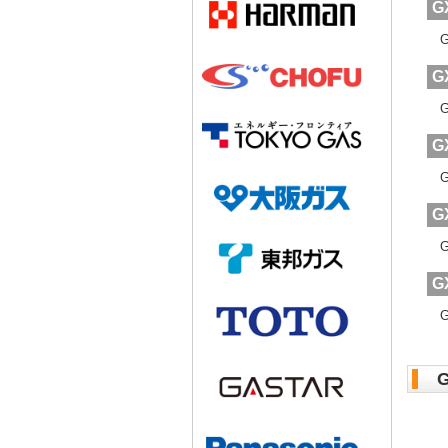
G
G
G
G
G
G
G
G
G
G