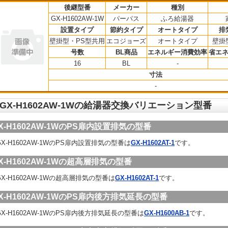
後継型番
メーカー
種別
GX-H1602AW-1W
パーパス
ふろ給湯器
設置タイプ
節約タイプ
オートタイプ
排
壁掛型・PS型共用
エコジョーズ
オートタイプ
壁掛
号数
BL商品
エネルギー消費効率
省エ
16
BL
-
寸法
-
GX-H1602AW-1Wの給湯器交換バリエーション型番
X-H1602AW-1WのPS扉内設置排気の型番
X-H1602AW-1WのPS扉内設置排気の型番は
GX-H1602AT-1
です。
X-H1602AW-1Wの超高層排気の型番
X-H1602AW-1Wの超高層排気の型番は
GX-H1602AT-1
です。
X-H1602AW-1WのPS扉内後方排気延長の型番
X-H1602AW-1WのPS扉内後方排気延長の型番は
GX-H1600AB-1
です。