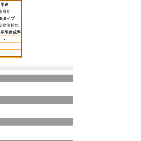
用途
家庭用
気タイプ
型標準排気
ネ基準達成率
-