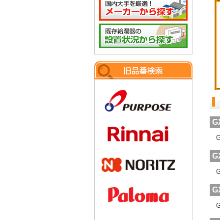
G
G
G
G
G
G