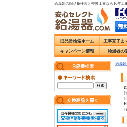
給湯器の旧品番検索と交換工事なら10年工
旧品番検索ホーム
工事完了ま
キャンペーン情報
給湯器の
給湯器.
G
H