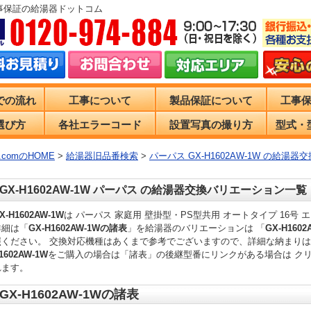
事保証の給湯器ドットコム
での流れ
工事について
製品保証について
工事
選び方
各社エラーコード
設置写真の撮り方
型式・
comのHOME
>
給湯器旧品番検索
>
パーパス GX-H1602AW-1W の給湯
GX-H1602AW-1W パーパス の給湯器交換バリエーション一覧
X-H1602AW-1W
は パーパス 家庭用 壁掛型・PS型共用 オートタイプ 16号
詳細は「
GX-H1602AW-1Wの諸表
」を給湯器のバリエーションは 「
GX-H16
照ください。 交換対応機種はあくまで参考でございますので、詳細な納まり
1602AW-1W
をご購入の場合は「諸表」の後継型番にリンクがある場合は ク
れます。
GX-H1602AW-1Wの諸表