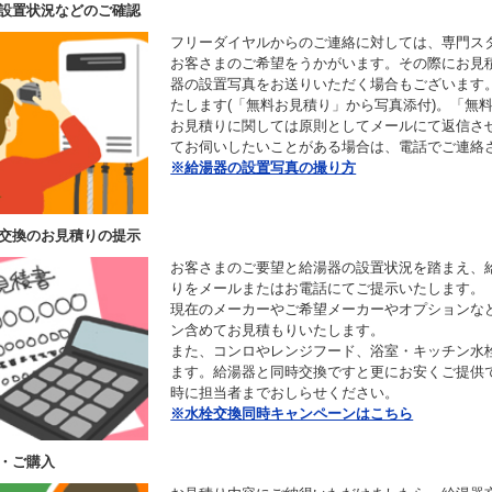
設置状況などのご確認
フリーダイヤルからのご連絡に対しては、専門ス
お客さまのご希望をうかがいます。その際にお見
器の設置写真をお送りいただく場合もございます
たします(「無料お見積り」から写真添付)。「無
お見積りに関しては原則としてメールにて返信さ
てお伺いしたいことがある場合は、電話でご連絡
※給湯器の設置写真の撮り方
交換のお見積りの提示
お客さまのご要望と給湯器の設置状況を踏まえ、
りをメールまたはお電話にてご提示いたします。
現在のメーカーやご希望メーカーやオプションな
ン含めてお見積もりいたします。
また、コンロやレンジフード、浴室・キッチン水
ます。給湯器と同時交換ですと更にお安くご提供
時に担当者までおしらせください。
※水栓交換同時キャンペーンはこちら
・ご購入