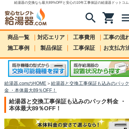
給湯器の交換なら最大89%OFFと安心の10年工事保証の給湯器ドットコム
search
shopping_cart
me
|
|
|
商品一覧
対応エリア
工事費用
工事の流
|
|
|
施工事例
製品保証
工事保証
お支払方
給湯器.comのHOME
給湯器と交換工事保証も込みのパッ
>
金 ・本体最大89％OFF！
給湯器と交換工事保証も込みのパック料金 ・
本体最大89％OFF！