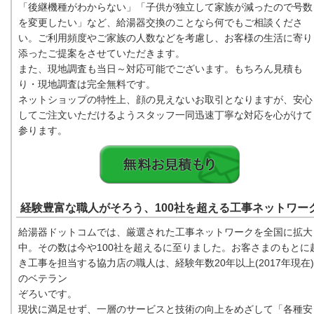
「後継機種がわからない」「子供が独立して家族が減ったので号数
を変更したい」など、給湯器交換のことなら何でもご相談くださ
い。ご利用頻度やご家族の人数などを考慮し、お客様の生活に寄り
添ったご提案をさせていただきます。
また、現地調査も当日～対応可能でございます。もちろん見積も
り・現地調査は完全無料です。
ネットショップの特性上、顔の見えないお取引となりますが、安心
してご注文いただけるようスタッフ一同迅速丁寧な対応を心がけて
参ります。
経験豊富な職人がそろう、100社を超える工事ネットワー
給湯器ドットコムでは、厳選された工事ネットワークを全国に拡大
中。その数は今や100社を超えるに至りました。お客さまのもとに
き工事を担当する協力店の職人は、経験年数20年以上(2017年現在)
のベテラン
ぞろいです。
現状に満足せず、一層のサービスと技術の向上をめざして「各種安