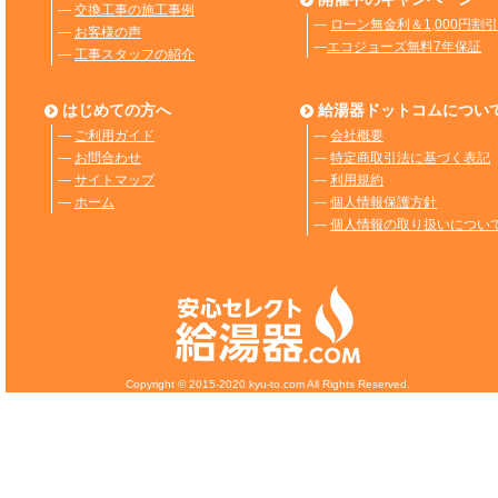
―
交換工事の施工事例
―
ローン無金利＆1,000円割引
―
お客様の声
―
エコジョーズ無料7年保証
―
工事スタッフの紹介
はじめての方へ
給湯器ドットコムについ
―
ご利用ガイド
―
会社概要
―
お問合わせ
―
特定商取引法に基づく表記
―
サイトマップ
―
利用規約
―
ホーム
―
個人情報保護方針
―
個人情報の取り扱いについ
Copyright © 2015-2020 kyu-to.com All Rights Reserved.