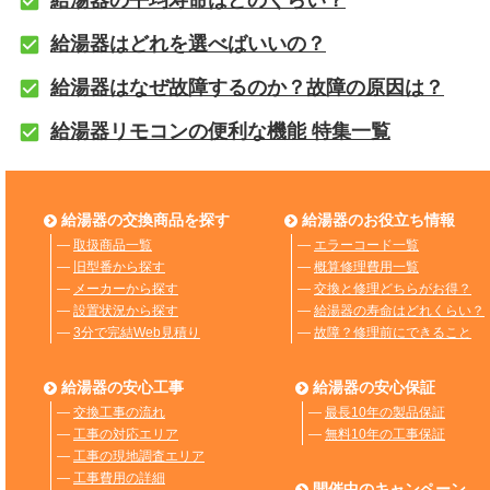
給湯器の平均寿命はどのくらい？
給湯器はどれを選べばいいの？
給湯器はなぜ故障するのか？故障の原因は？
給湯器リモコンの便利な機能 特集一覧
給湯器の交換商品を探す
給湯器のお役立ち情報
―
取扱商品一覧
―
エラーコード一覧
―
旧型番から探す
―
概算修理費用一覧
―
メーカーから探す
―
交換と修理どちらがお得？
―
設置状況から探す
―
給湯器の寿命はどれくらい？
―
3分で完結Web見積り
―
故障？修理前にできること
給湯器の安心工事
給湯器の安心保証
―
交換工事の流れ
―
最長10年の製品保証
―
工事の対応エリア
―
無料10年の工事保証
―
工事の現地調査エリア
―
工事費用の詳細
開催中のキャンペーン