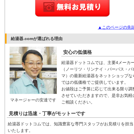
▲このページの先
給湯器.comが選ばれる理由
安心の低価格
給湯器ドットコムでは、主要4メーカ
（ノーリツ・リンナイ・パーパス・パ
マ）の最新給湯器をネットショップな
ではの低価格でご提供しています。
お値段はご予算に応じて出来る限り調
させていただきますので、是非お気軽
マネージャーの安達です
ご相談ください。
見積りは迅速・丁寧がモットーです
給湯器ドットコムでは、知識豊富な専門スタッフがお見積りを担当
いたします。