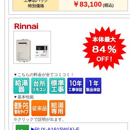
工事込パック
￥83,100
(税込)
特別価格
▼こちらの料金が全てコミコミ！
▼基本性能
※クリックで説明が出ます。
RUX-A1615W(A)-E