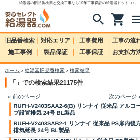
給湯器の旧品番検索と交換工事なら10年工事保証の給湯器ドットコム
search
shopping_cart
me
|
|
|
旧品番検索
対応エリア
工事費用
工事の流
|
|
|
施工事例
製品保証
工事保証
お支払方
ホーム
給湯器旧品番検索
検索結果
>
>
「」での検索結果21175件
« 前のページ
次のページ 
RUFH-V2403SAA2-6(B) リンナイ 従来品 アルコ
ブ設置排気 24号 BL製品
RUFH-V2403SAB2-1 リンナイ 従来品 PS扉内後
排気延長 24号 BL製品