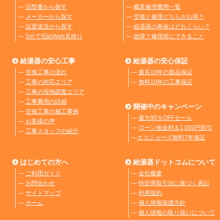
―
旧型番から探す
―
概算修理費用一覧
―
メーカーから探す
―
交換と修理どちらがお得？
―
設置状況から探す
―
給湯器の寿命はどれくらい？
―
3分で完結Web見積り
―
故障？修理前にできること
給湯器の安心工事
給湯器の安心保証
―
交換工事の流れ
―
最長10年の製品保証
―
工事の対応エリア
―
無料10年の工事保証
―
工事の現地調査エリア
―
工事費用の詳細
開催中のキャンペーン
―
交換工事の施工事例
―
最大90％OFFセール
―
お客様の声
―
ローン無金利＆1,000円割引
―
工事スタッフの紹介
―
エコジョーズ無料7年保証
はじめての方へ
給湯器ドットコムについて
―
ご利用ガイド
―
会社概要
―
お問合わせ
―
特定商取引法に基づく表記
―
サイトマップ
―
利用規約
―
ホーム
―
個人情報保護方針
―
個人情報の取り扱いについて