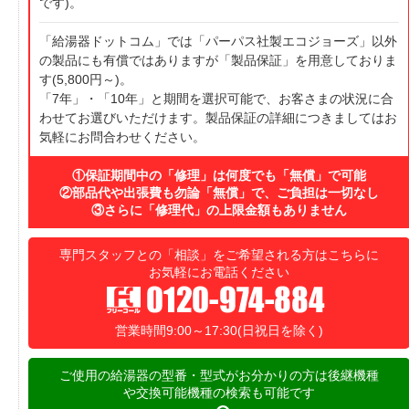
です)。
「給湯器ドットコム」では「パーパス社製エコジョーズ」以外
の製品にも有償ではありますが「製品保証」を用意しておりま
す(5,800円～)。
「7年」・「10年」と期間を選択可能で、お客さまの状況に合
わせてお選びいただけます。製品保証の詳細につきましてはお
気軽にお問合わせください。
①保証期間中の「修理」は何度でも「無償」で可能
②部品代や出張費も勿論「無償」で、ご負担は一切なし
③さらに「修理代」の上限金額もありません
専門スタッフとの「相談」をご希望される方はこちらに
お気軽にお電話ください
営業時間9:00～17:30(日祝日を除く)
ご使用の給湯器の型番・型式がお分かりの方は後継機種
や交換可能機種の検索も可能です