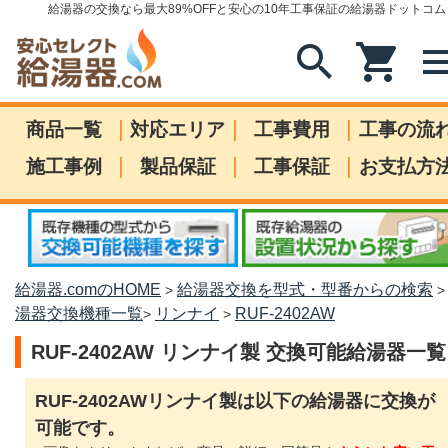
給湯器の交換なら最大89%OFFと安心の10年工事保証の給湯器ドットコム
search
shopping_cart
me
|
|
|
商品一覧
対応エリア
工事費用
工事の流
|
|
|
施工事例
製品保証
工事保証
お支払方
給湯器.comのHOME
給湯器交換を型式・型番からの検索
>
湯器交換機種一覧
リンナイ
RUF-2402AW
>
>
RUF-2402AW リンナイ製 交換可能給湯器一覧
RUF-2402AWリンナイ製は以下の給湯器に交換が
可能です。