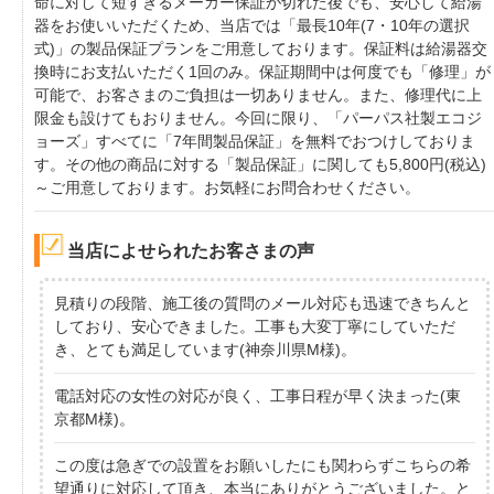
命に対して短すぎるメーカー保証が切れた後でも、安心して給湯
器をお使いいただくため、当店では「最長10年(7・10年の選択
式)」の製品保証プランをご用意しております。保証料は給湯器交
換時にお支払いただく1回のみ。保証期間中は何度でも「修理」が
可能で、お客さまのご負担は一切ありません。また、修理代に上
限金も設けてもおりません。今回に限り、「パーパス社製エコジ
ョーズ」すべてに「7年間製品保証」を無料でおつけしておりま
す。その他の商品に対する「製品保証」に関しても5,800円(税込)
～ご用意しております。お気軽にお問合わせください。
当店によせられたお客さまの声
見積りの段階、施工後の質問のメール対応も迅速できちんと
しており、安心できました。工事も大変丁寧にしていただ
き、とても満足しています(神奈川県M様)。
電話対応の女性の対応が良く、工事日程が早く決まった(東
京都M様)。
この度は急ぎでの設置をお願いしたにも関わらずこちらの希
望通りに対応して頂き、本当にありがとうございました。と