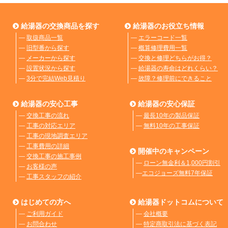
給湯器の交換商品を探す
給湯器のお役立ち情報
―
取扱商品一覧
―
エラーコード一覧
―
旧型番から探す
―
概算修理費用一覧
―
メーカーから探す
―
交換と修理どちらがお得？
―
設置状況から探す
―
給湯器の寿命はどれくらい？
―
3分で完結Web見積り
―
故障？修理前にできること
給湯器の安心工事
給湯器の安心保証
―
交換工事の流れ
―
最長10年の製品保証
―
工事の対応エリア
―
無料10年の工事保証
―
工事の現地調査エリア
―
工事費用の詳細
開催中のキャンペーン
―
交換工事の施工事例
―
ローン無金利＆1,000円割引
―
お客様の声
―
エコジョーズ無料7年保証
―
工事スタッフの紹介
はじめての方へ
給湯器ドットコムについて
―
ご利用ガイド
―
会社概要
―
お問合わせ
―
特定商取引法に基づく表記