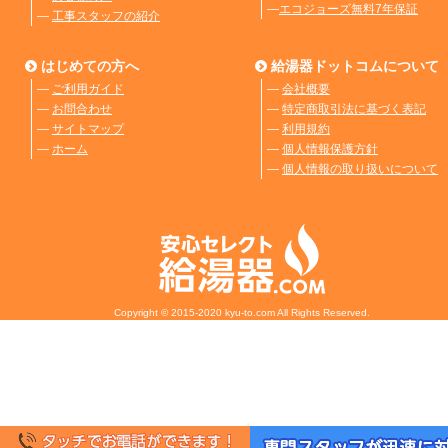
―
エコジョーズ無料7年保証
―
工事スタッフの紹介
はじめての方へ
給湯器ドットコムについて
―
ご利用ガイド
―
会社概要
―
お問合わせ
―
特定商取引法に基づく表記
―
サイトマップ
―
利用規約
―
ホーム
―
個人情報保護方針
―
個人情報の取り扱いについて
Copyright © 2015-2020 kyu-to.com All Rights Reserved.