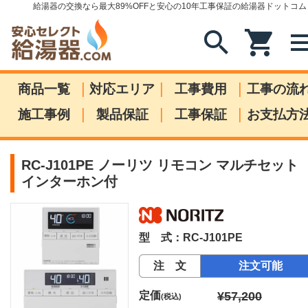
給湯器の交換なら最大89%OFFと安心の10年工事保証の給湯器ドットコム
search
shopping_cart
me
|
|
|
商品一覧
対応エリア
工事費用
工事の流
|
|
|
施工事例
製品保証
工事保証
お支払方
RC-J101PE ノーリツ リモコン マルチセット
インターホン付
型 式：RC-J101PE
注 文
注文可能
定価
¥57,200
(税込)