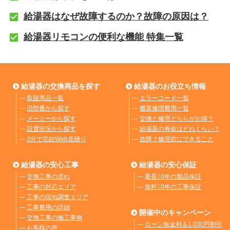
給湯器はなぜ故障するのか？故障の原因は？
給湯器リモコンの便利な機能 特集一覧
給湯器の交換商品を探す
給湯器のお役立ち情報
―
取扱商品一覧
―
エラーコード一覧
―
旧型番から探す
―
概算修理費用一覧
―
メーカーから探す
―
交換と修理どちらがお得？
―
設置状況から探す
―
給湯器の寿命はどれくらい？
―
3分で完結Web見積り
―
故障？修理前にできること
給湯器の安心工事
給湯器の安心保証
―
交換工事の流れ
―
最長10年の製品保証
―
工事の対応エリア
―
無料10年の工事保証
―
工事の現地調査エリア
―
工事費用の詳細
開催中のキャンペーン
―
交換工事の施工事例
―
ローン無金利＆1,000円割引
―
お客様の声