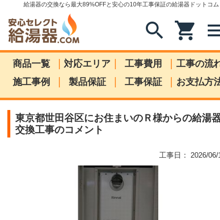
給湯器の交換なら最大89%OFFと安心の10年工事保証の給湯器ドットコム
search
shopping_cart
me
|
|
|
商品一覧
対応エリア
工事費用
工事の流
|
|
|
施工事例
製品保証
工事保証
お支払方
東京都世田谷区にお住まいのＲ様からの給湯
交換工事のコメント
工事日： 2026/06/