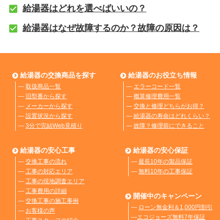
給湯器はどれを選べばいいの？
給湯器はなぜ故障するのか？故障の原因は？
給湯器の交換商品を探す
給湯器のお役立ち情報
―
取扱商品一覧
―
エラーコード一覧
―
旧型番から探す
―
概算修理費用一覧
―
メーカーから探す
―
交換と修理どちらがお得？
―
設置状況から探す
―
給湯器の寿命はどれくらい？
―
3分で完結Web見積り
―
故障？修理前にできること
給湯器の安心工事
給湯器の安心保証
―
交換工事の流れ
―
最長10年の製品保証
―
工事の対応エリア
―
無料10年の工事保証
―
工事の現地調査エリア
―
工事費用の詳細
開催中のキャンペーン
―
交換工事の施工事例
―
ローン無金利＆1,000円割引
―
お客様の声
―
エコジョーズ無料7年保証